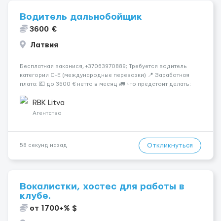
Водитель дальнобойщик
3600 €
Латвия
Бесплатная ваканися, +37063970889; Требуется водитель
категории C+E (международные перевозки) 📍 Заработная
плата: 💶 до 3600 € нетто в месяц 🚛 Что предстоит делать:
Международные перевозки на тентах и рефрижераторах. В
среднем 400–500 км в день. Погр...
RBK Litva
Агентство
Откликнуться
58 секунд назад
Вокалистки, хостес для работы в
клубе.
от 1700+% $