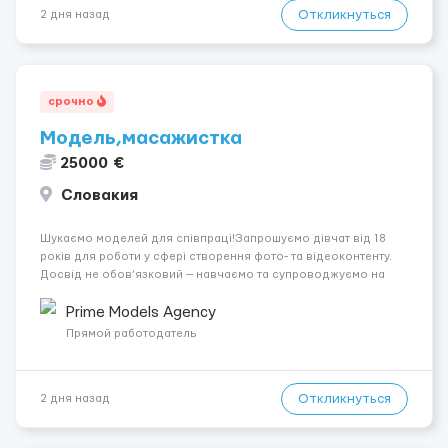
Откликнуться
2 дня назад
срочно
Модель,масажистка
25000 €
Словакия
Шукаємо моделей для співпраці!Запрошуємо дівчат від 18
років для роботи у сфері створення фото- та відеоконтенту.
Досвід не обов’язковий — навчаємо та супроводжуємо на
всіх етапах. Пропонуємо гнучкий графік, стабільний дохід,
конфіденційність і професійну підтримку. Працюємо офіційно,
Prime Models Agency
поважаємо особ...
Прямой работодатель
Откликнуться
2 дня назад