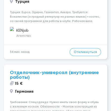
Турция
Турция: Бурса, Эдирне, Газиантеп, Анкара. Требуются:
Вокалистки (эстрадный репертуар на разных языках) + хостеc,
со своей программой для работы в клубе. Рабочая виза.
Контракт от четырех месяцев до года. Короткий контракт от
одного до трех месяцев. Мед. страховка. Высокая зарплат...
KENjob
Агентство
Откликнуться
54 мин. назад
Отделочник-универсал (внутренние
работы)
15 €
Германия
Требования: Спецодежда: Нужно иметь свою форму и обувь
с железным носком. Обязанности: - Монтаж конструкций из