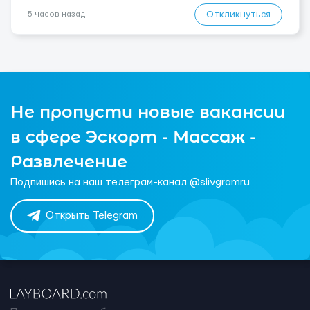
Откликнуться
5 часов назад
Не пропусти новые вакансии
в сфере Эскорт - Массаж -
Развлечение
Подпишись на наш телеграм-канал @slivgramru
Открыть Telegram