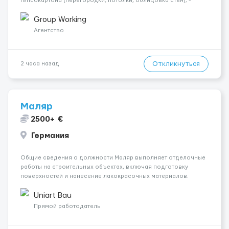
гипсокартона (перегородки, потолки, облицовка стен); -
Подготовка поверхностей под отделку; - Выполнение
малярных работ (шпатлевка, грунтовка, покраска); -
Group Working
Штукатурные работы ...
Агентство
Откликнуться
2 часа назад
Маляр
2500+ €
Германия
Общие сведения о должности Маляр выполняет отделочные
работы на строительных объектах, включая подготовку
поверхностей и нанесение лакокрасочных материалов.
Основная работа выполняется в Берлине. Ищем
профессионалов на месте, приглашения делаем только для
Uniart Bau
профессионалов с доказательным портф...
Прямой работодатель