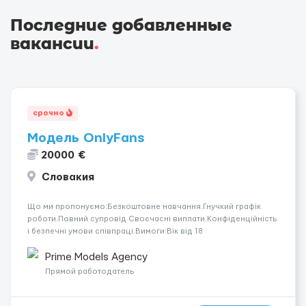
Последние добавленные
вакансии
.
срочно
Модель OnlyFans
20000 €
Словакия
Що ми пропонуємо:Безкоштовне навчання.Гнучкий графік
роботи.Повний супровід Своєчасні виплати.Конфіденційність
і безпечні умови співпраці.Вимоги:Вік від 18
років.Відповідальність.Бажання працювати та
розвиватися.Досвід не обов’язковий.Якщо вас зацікавила
Prime Models Agency
вакансія — залишайте відгук, і ми зв’яжемося ...
Прямой работодатель