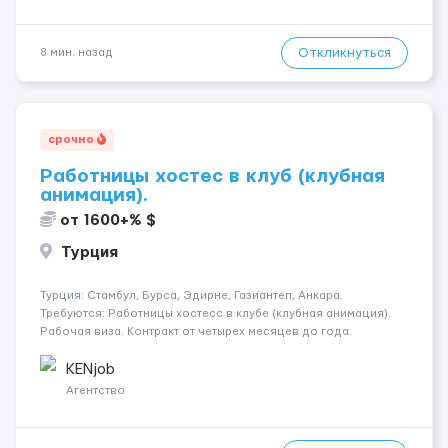
Откликнуться
8 мин. назад
срочно
Работницы хостес в клуб (клубная
анимация).
от 1600+% $
Турция
Турция: Стамбул, Бурса, Эдирне, Газиантеп, Анкара.
Требуются: Работницы хостесc в клубе (клубная анимация).
Рабочая виза. Контракт от четырех месяцев до года.
Короткий контракт от одного до трех месяцев. Мед.
страховка. Высокая зарплата + %. Легально. Безопасно.
KENjob
*Коммуникабел...
Агентство