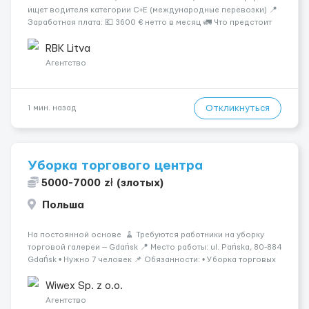
ищет водителя категории C+E (международные перевозки) 📍
Заработная плата: 💶 3600 € нетто в месяц 🚛 Что предстоит
делать: Международные перевозки на тентах и
рефрижераторах. В среднем 400–500 км в день. Погрузки и
RBK Litva
разгрузки...
Агентство
Откликнуться
1 мин. назад
Уборка торгового центра
5000-7000 zł (злотых)
Польша
На постоянной основе 🧹 Требуются работники на уборку
торговой галереи — Gdańsk 📍 Место работы: ul. Pańska, 80-884
Gdańsk • Нужно 7 человек 📌 Обязанности: • Уборка торговых
помещений • Уборка коридоров и територии на улице • Мытьё
полов, стекол, дверей и коридо...
Wiwex Sp. z o.o.
Агентство