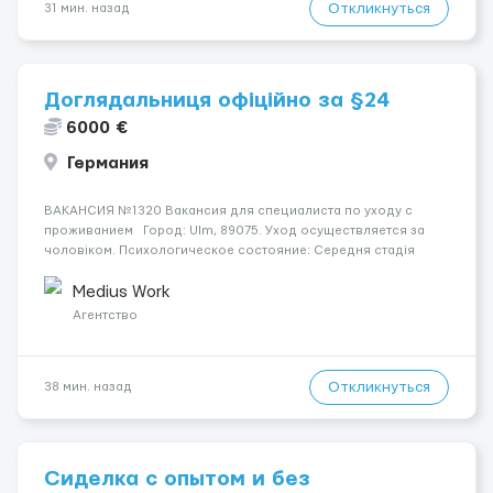
Откликнуться
31 мин. назад
Доглядальниця офіційно за §24
6000 €
Германия
ВАКАНСИЯ №1320 Вакансия для специалиста по уходу с
проживанием Город: Ulm, 89075. Уход осуществляется за
чоловіком. Психологическое состояние: Середня стадія
деменції. Мобильность пациента: Мобільний на візку (потрібна
допомога при переміщенні). Ночью пациент: Спить не пр...
Medius Work
Агентство
Откликнуться
38 мин. назад
Сиделка с опытом и без