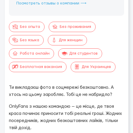
Посмотреть отзывы о компании ⟶
Без опыта
Без проживания
Без языка
Для женщин
Работа онлайн
Для студентов
Бесплатная вакансия
Для Украинцев
Ти викладаєш фото в соцмережі безкоштовно. А
хтось на цьому заробляє. Тобі це не набридло?
OnlyFans з нашою командою — це місце, де твоя
краса починає приносити тобі реальні гроші. Жодних
посередників, жодних безкоштовних лайків, тільки
твій дохід.