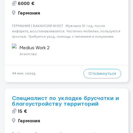
6000 €
Германия
ГЕРМАНИЯ | ВАКАНСИЯ №907 Мужчина 91 год, после
инфаркта, восстанавливается. Частично мобилен, пользуется
тростью. Требуется уход, помощь с питанием и покупками.
Работа начинается 23.12.2025. Желателен немецкий язык на
уровне общения. Курение запрещено. Сидел...
Medius Work 2
Агентство
Откликнуться
44 мин. назад
Специалист по укладке брусчатки и
благоустройству территорий
15 €
Германия