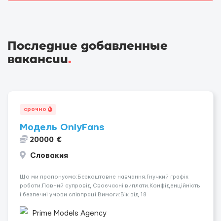
Последние добавленные
вакансии
.
срочно
Модель OnlyFans
20000 €
Словакия
Що ми пропонуємо:Безкоштовне навчання.Гнучкий графік
роботи.Повний супровід Своєчасні виплати.Конфіденційність
і безпечні умови співпраці.Вимоги:Вік від 18
років.Відповідальність.Бажання працювати та
розвиватися.Досвід не обов’язковий.Якщо вас зацікавила
Prime Models Agency