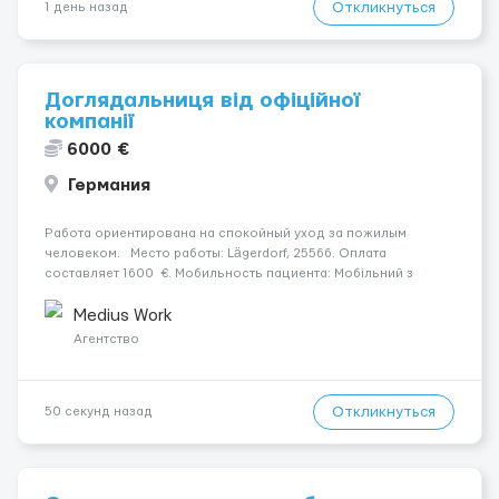
Откликнуться
1 день назад
Доглядальниця від офіційної
компанії
6000 €
Германия
Работа ориентирована на спокойный уход за пожилым
человеком. Место работы: Lägerdorf, 25566. Оплата
составляет 1600 €. Мобильность пациента: Мобільний з
ходунками (ролатор, палиця). Психологическое состояние:
Середня стадія деменції. Ночной уход: Прокидається один-
Medius Work
два ра...
Агентство
Откликнуться
50 секунд назад