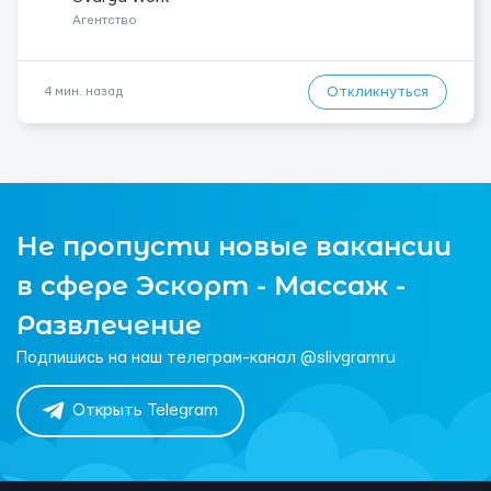
Контакт: +3725672...
Агентство
Откликнуться
4 мин. назад
Не пропусти новые вакансии
в сфере Эскорт - Массаж -
Развлечение
Подпишись на наш телеграм-канал @slivgramru
Открыть Telegram