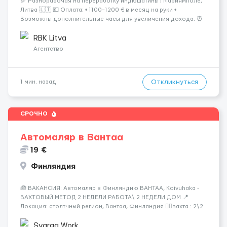
🦃 Разнорабочая на переработку индюшатины | Мариямполе,
Литва 🇱🇹 💶 Оплата: • 1100–1200 € в месяц на руки •
Возможны дополнительные часы для увеличения дохода. ⏰
График работы: • 200–240 часов в месяц • Работа в 2 смены: —
с 06:00 (иногда с 07:00...
RBK Litva
Агентство
Откликнуться
1 мин. назад
СРОЧНО
Автомаляр в Вантаа
19 €
Финляндия
🧰 ВАКАНСИЯ: Автомаляр в Финляндию ВАНТАА, Koivuhaka -
ВАХТОВЫЙ МЕТОД 2 НЕДЕЛИ РАБОТА\ 2 НЕДЕЛИ ДОМ 📍
Локация: столтчный регион, Вантаа, Финляндия 👌🏻вахта : 2\2
недели 📅 Старт: как только вас утверждают 💶 Зарплата: 19 €/
час брутто 🏠 Жильё: предоставляется БЕСПЛАТНО 📞
Svarga Work