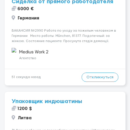
Сиделка от прямого работодателя
6000 €
Германия
ВАКАНСИЯ №2990 Работа по уходу за пожилым человеком в
Германии Место работы: München, 81377. Подопечный: за
жінкою. Состояние пациента: Просунута стадія деменції.
Мобильность: Мобільний. Ночной уход: Спить не
прокидаючись. Условия и требования: Зарабо...
Medius Work 2
Агентство
Откликнуться
51 секунда назад
Упаковщик индюшатины
1200 $
Литва