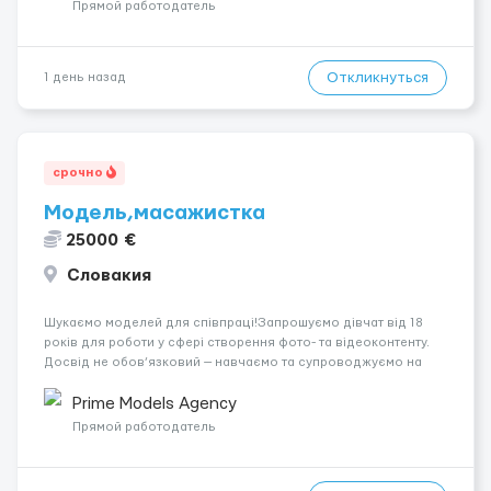
вакансія — залишайте відгук, і ми зв’яжемося ...
Прямой работодатель
Откликнуться
1 день назад
срочно
Модель,масажистка
25000 €
Словакия
Шукаємо моделей для співпраці!Запрошуємо дівчат від 18
років для роботи у сфері створення фото- та відеоконтенту.
Досвід не обов’язковий — навчаємо та супроводжуємо на
всіх етапах. Пропонуємо гнучкий графік, стабільний дохід,
конфіденційність і професійну підтримку. Працюємо офіційно,
Prime Models Agency
поважаємо особ...
Прямой работодатель