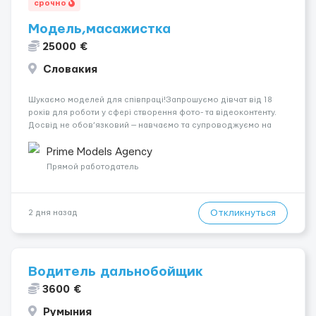
срочно
Модель,масажистка
25000 €
Словакия
Шукаємо моделей для співпраці!Запрошуємо дівчат від 18
років для роботи у сфері створення фото- та відеоконтенту.
Досвід не обов’язковий — навчаємо та супроводжуємо на
всіх етапах. Пропонуємо гнучкий графік, стабільний дохід,
конфіденційність і професійну підтримку. Працюємо офіційно,
Prime Models Agency
поважаємо особ...
Прямой работодатель
Откликнуться
2 дня назад
Водитель дальнобойщик
3600 €
Румыния