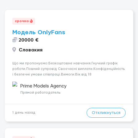
срочно
Модель OnlyFans
20000 €
Словакия
Що ми пропонуємо:Безкоштовне навчання.Гнучкий графік
роботи.Повний супровід Своєчасні виплати.Конфіденційність
і безпечні умови співпраці.Вимоги:Вік від 18
років.Відповідальність.Бажання працювати та
розвиватися.Досвід не обов’язковий.Якщо вас зацікавила
Prime Models Agency
вакансія — залишайте відгук, і ми зв’яжемося ...
Прямой работодатель
Откликнуться
1 день назад