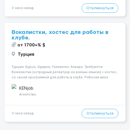
Откликнуться
3 часа назад
Вокалистки, хостес для работы в
клубе.
от 1700+% $
Турция
Турция: Бурса, Эдирне, Газиантеп, Анкара. Требуются:
Вокалистки (эстрадный репертуар на разных языках) + хостеc,
со своей программой для работы в клубе. Рабочая виза.
Контракт от четырех месяцев до года. Короткий контракт от
одного до трех месяцев. Мед. страховка. Высокая зарплат...
KENjob
Агентство
Откликнуться
3 часа назад