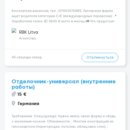
Бесплатная вакансия, тел. +37063970889, Литовская фирма
ищет водителя категории C+E (международные перевозки) 📍
Заработная плата: 💶 3600 € нетто в месяц 🚛 Что предстоит
делать: Международные перевозки на тентах и
рефрижераторах. В среднем 400–500 км в день. Погрузки и
RBK Litva
разгрузки...
Агентство
Откликнуться
43 секунды назад
Отделочник-универсал (внутренние
работы)
15 €
Германия
Требования: Спецодежда: Нужно иметь свою форму и обувь
с железным носком. Обязанности: - Монтаж конструкций из
гипсокартона (перегородки, потолки, облицовка стен); -