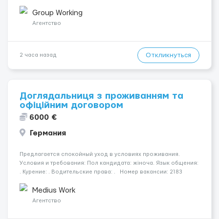
Подготовка поверхностей под отделку; - Выполнение
малярных работ (шпатлевка, грунтовка, покраска); -
Group Working
Штукатурные работы ...
Агентство
Откликнуться
2 часа назад
Доглядальниця з проживанням та
офіційним договором
6000 €
Германия
Предлагается спокойный уход в условиях проживания.
Условия и требования: Пол кандидата: жіноча. Язык общения:
. Курение: . Водительские права: . Номер вакансии: 2183
КОНТАКТЫ ДЛЯ УТОЧНЕНИЯ УСЛОВИЙ Польша +48 459 567 591
Укр...
Medius Work
Агентство