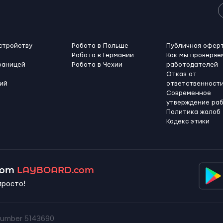
стройству
Работа в Польше
Публичная офер
Работа в Германии
Как мы проверяе
раницей
Работа в Чехии
работодателей
Отказ от
ий
ответственност
Современное
утверждение ра
Политика жалоб
Кодекс этики
 от
LAYBOARD.com
просто!
umber 5143690