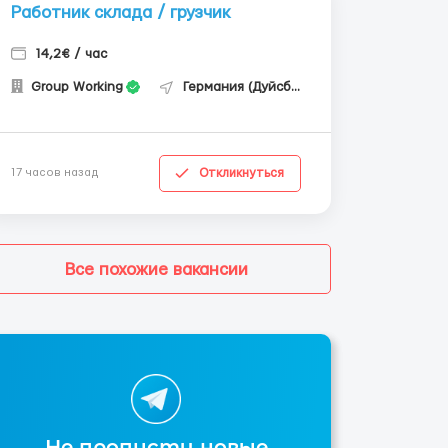
Работник склада / грузчик
14,2€ / час
Group Working
Германия (Дуйсбург)
Откликнуться
17 часов назад
Все похожие вакансии
Не пропусти новые