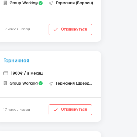
Group Working
Германия (Берлин)
Откликнуться
17 часов назад
Горничная
1900€ / в месяц
Group Working
Германия (Дрезден)
Откликнуться
17 часов назад