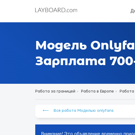
Д
Модель Onlyfa
Зарплата 700-
Работа за границей
Работа в Европе
Работа
⟵ Вся работа Моделью onlyfans
Внимание! Это объявление временно прио