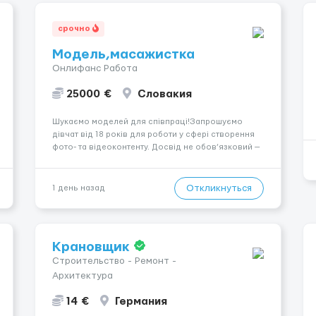
срочно
Модель,масажистка
Онлифанс Работа
25000 €
Словакия
Шукаємо моделей для співпраці!Запрошуємо
дівчат від 18 років для роботи у сфері створення
фото- та відеоконтенту. Досвід не обов’язковий —
навчаємо та супроводжуємо на всіх етапах.
Пропонуємо гнучкий графік, стабільний дохід,
конфіденційність і професійну підтримку.
Откликнуться
1 день назад
Працюємо офіційно, поважаємо особ...
Крановщик
Строительство - Ремонт -
Архитектура
14 €
Германия