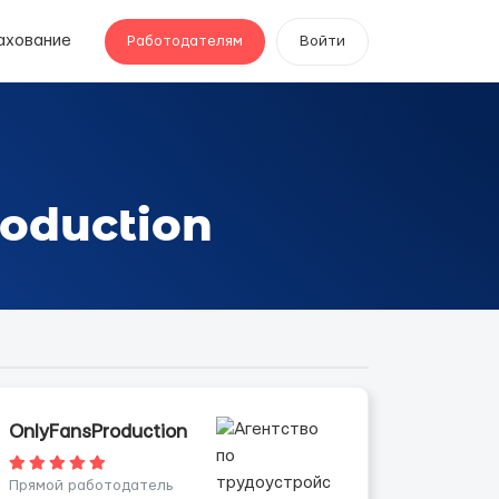
ахование
Работодателям
Войти
oduction
OnlyFansProduction
Прямой работодатель