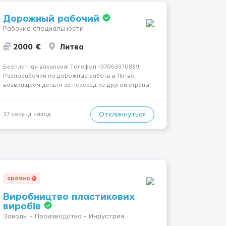
Дорожный рабочий
Рабочие специальности
2000 €
Литва
Бесплатная вакансия! Tелефон +37063970889,
Разнорабочий на дорожные работы в Литве,
возвращаем деньги за переезд из другой страны!
📌 ТРЕБОВАНИЯ: - Мужчины возраст 18-55 лет 📆
ГРАФИК РАБОТЫ: - 5-6 дней в неделю 8-12 часов в
день 💳 ОПЛАТА ТРУДА: - ставка 9 евро/час днем...
Откликнуться
37 секунд назад
срочно
Виробництво пластикових
виробів
Заводы - Производство - Индустрия