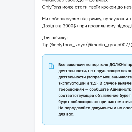
Фінансова свобода — це вибір.
OnlyFans може стати твоїм кроком до нез
Ми забезпечуємо підтримку, просування та
Дохід від 3000$+ при правильному підході
Для зв’язку:
Tg: @onlyfans_zoya/@media_group007/
Все вакансии на портале ДОЛЖНЫ пр
деятельности, не нарушающие закон
деятельности (запрет мошенничеств
эксплуатации и т.д.). В случае выяв
требованиям — сообщите Администра
соответствующее объявление будет 
будет заблокирован при систематич
Не передавайте документы и не опла
для вас.