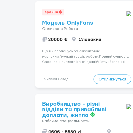
срочно
Модель OnlyFans
Онлифанс Работа
20000 €
Словакия
Що ми пропонуємо:Безкоштовне
навчання.Гнучкий графік роботи.Повний супровід
Своєчасні виплати.Конфіденційність і безпечні
умови співпраці.Вимоги:Вік від 18
років.Відповідальність.Бажання працювати та
розвиватися.Досвід не обов’язковий.Якщо вас
Откликнуться
16 часов назад
зацікавила вакансія — залишайте відгук, і ми
зв’яжемося ...
Виробництво - різні
відділи та привабливі
доплати, житло
Рабочие специальности
4606 - 5550 zł