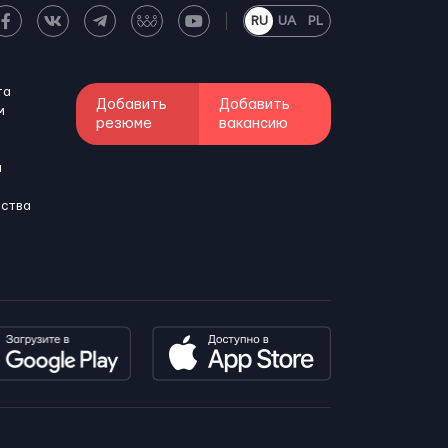
RU
UA
PL
та
Добавить
Добавить
м
резюме
вакансию
и
бства