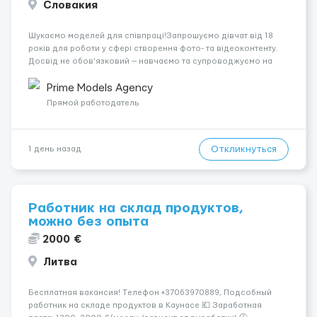
Словакия
Шукаємо моделей для співпраці!Запрошуємо дівчат від 18
років для роботи у сфері створення фото- та відеоконтенту.
Досвід не обов’язковий — навчаємо та супроводжуємо на
всіх етапах. Пропонуємо гнучкий графік, стабільний дохід,
конфіденційність і професійну підтримку. Працюємо офіційно,
Prime Models Agency
поважаємо особ...
Прямой работодатель
Откликнуться
1 день назад
Работник на склад продуктов,
можно без опыта
2000 €
Литва
Бесплатная вакансия! Tелефон +37063970889, Подсобный
работник на складе продуктов в Каунасе 💶 Заработная