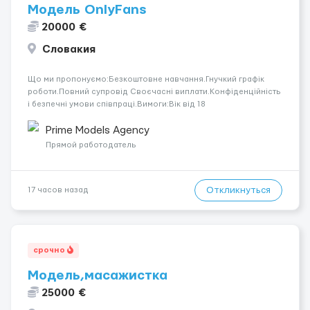
Модель OnlyFans
20000 €
Словакия
Що ми пропонуємо:Безкоштовне навчання.Гнучкий графік
роботи.Повний супровід Своєчасні виплати.Конфіденційність
і безпечні умови співпраці.Вимоги:Вік від 18
років.Відповідальність.Бажання працювати та
розвиватися.Досвід не обов’язковий.Якщо вас зацікавила
Prime Models Agency
вакансія — залишайте відгук, і ми зв’яжемося ...
Прямой работодатель
Откликнуться
17 часов назад
срочно
Модель,масажистка
25000 €