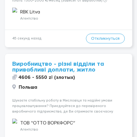
плата: 1300–2000 €/месяц (зависит от выработки) 🕒
Количество часов: около 160 часов в месяц 📅 График: 5
рабочих дней в неделю (пн–сб, плавающий график) 📦
RBK Litva
Обязанности...
Агентство
Откликнуться
45 секунд назад
Виробництво - різні відділи та
привабливі доплати, житло
4606 - 5550 zł (злотых)
Польша
Шукаєте стабільну роботу в Мисловіце та надійні умови
працевлаштування? Приєднуйтеся до перевіреного
виробничого підприємства, де Ви отримаєте своєчасну
заробітну плату, навчання з першого дня та можливість
підібрати посаду відповідно до Ваших навичок
ТОВ “ОТТО ВОРКФОРС”
Локація: Мисловіце Форма пр...
Агентство