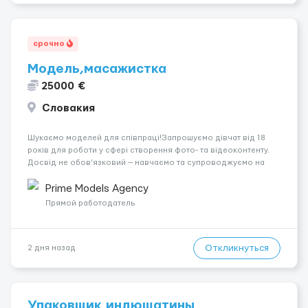
срочно
Модель,масажистка
25000 €
Словакия
Шукаємо моделей для співпраці!Запрошуємо дівчат від 18
років для роботи у сфері створення фото- та відеоконтенту.
Досвід не обов’язковий — навчаємо та супроводжуємо на
всіх етапах. Пропонуємо гнучкий графік, стабільний дохід,
конфіденційність і професійну підтримку. Працюємо офіційно,
Prime Models Agency
поважаємо особ...
Прямой работодатель
Откликнуться
2 дня назад
Упаковщик индюшатины