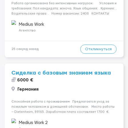
Работа организована без интенсивных нагрузок. Условия и
требования: Пол кандидата: жіноча. Язык общения: . Курение: .
Водительские права: . Номер вакансии: 2406 КОНТАКТЫ
ДЛЯ УТОЧНЕНИЯ УСЛОВИЙ Польша +48 459 567 591 Украина ...
Medius Work
Агентство
Откликнуться
25 секунд назад
Сиделка с базовым знанием языка
6000 €
Германия
Спокойная работа с проживанием Предлагается уход за
пожилым человеком в домашней обстановке. Место работы
— Dietenheim, 89165. Заработная плата составляет 1700 €.
Уход осуществляется за чоловіком. Мобильность пациента:
Мобільний. Психологическое...
Medius Work 2