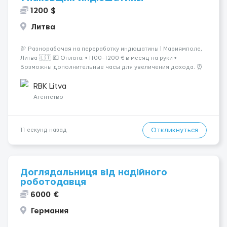
1200 $
Литва
🦃 Разнорабочая на переработку индюшатины | Мариямполе,
Литва 🇱🇹 💶 Оплата: • 1100–1200 € в месяц на руки •
Возможны дополнительные часы для увеличения дохода. ⏰
График работы: • 200–240 часов в месяц • Работа в 2 смены: —
с 06:00 (иногда с 07:00...
RBK Litva
Агентство
Откликнуться
11 секунд назад
Доглядальниця від надійного
роботодавця
6000 €
Германия