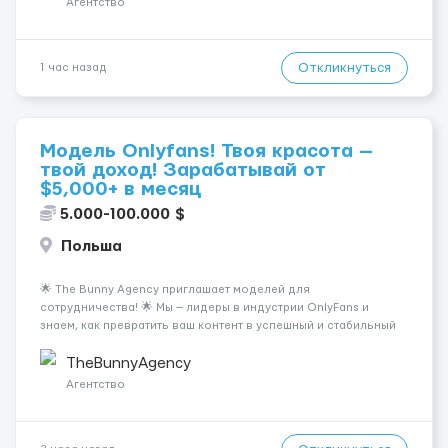
Агентство
Откликнуться
1 час назад
Модель Onlyfans! Твоя красота —
твой доход! Зарабатывай от
$5,000+ в месяц
5.000-100.000 $
Польша
🌟 The Bunny Agency приглашает моделей для
сотрудничества! 🌟 Мы — лидеры в индустрии OnlyFans и
знаем, как превратить ваш контент в успешный и стабильный
источник дохода. Если вы амбициозны, целеустремленны и
готовы к долгосрочному сотрудничеству, у вас есть
TheBunnyAgency
уникальная возможность ...
Агентство