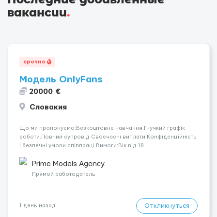
вакансии
.
срочно
Модель OnlyFans
20000 €
Словакия
Що ми пропонуємо:Безкоштовне навчання.Гнучкий графік
роботи.Повний супровід Своєчасні виплати.Конфіденційність
і безпечні умови співпраці.Вимоги:Вік від 18
років.Відповідальність.Бажання працювати та
розвиватися.Досвід не обов’язковий.Якщо вас зацікавила
Prime Models Agency
вакансія — залишайте відгук, і ми зв’яжемося ...
Прямой работодатель
Откликнуться
1 день назад