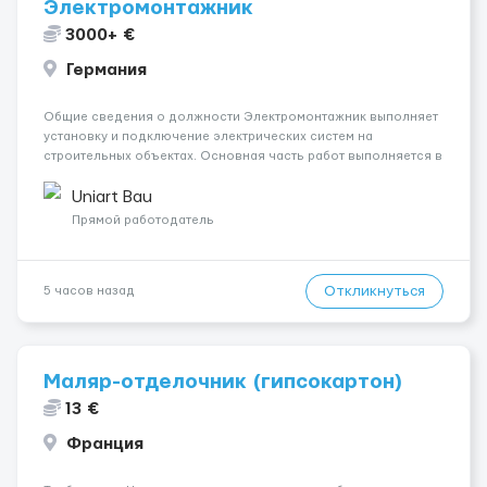
Электромонтажник
3000+ €
Германия
Общие сведения о должности Электромонтажник выполняет
установку и подключение электрических систем на
строительных объектах. Основная часть работ выполняется в
Берлине. Ищем профессионалов на месте, приглашения
делаем только для профессионалов с доказательным
Uniart Bau
портфолио Обязанности ...
Прямой работодатель
Откликнуться
5 часов назад
Маляр-отделочник (гипсокартон)
13 €
Франция