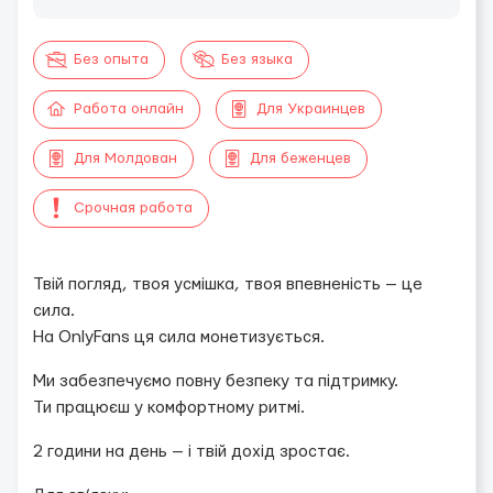
Без опыта
Без языка
Работа онлайн
Для Украинцев
Для Молдован
Для беженцев
Срочная работа
Твій погляд, твоя усмішка, твоя впевненість — це
сила.
На OnlyFans ця сила монетизується.
Ми забезпечуємо повну безпеку та підтримку.
Ти працюєш у комфортному ритмі.
2 години на день — і твій дохід зростає.