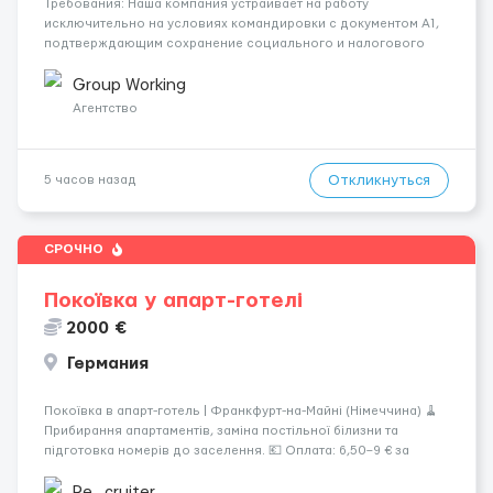
Требования: Наша компания устраивает на работу
исключительно на условиях командировки с документом A1,
подтверждающим сохранение социального и налогового
статуса в стране проживания во время работы в ЕС.Документ
A1 могут получить граждане стран с упрощенным доступом к
Group Working
рынку труда ЕС (Укра...
Агентство
Откликнуться
5 часов назад
СРОЧНО
Покоївка у апарт-готелі
2000 €
Германия
Покоївка в апарт-готель | Франкфурт-на-Майні (Німеччина) 🧹
Прибирання апартаментів, заміна постільної білизни та
підготовка номерів до заселення. 💶 Оплата: 6,50–9 € за
номер, під час стажування — 8 €/год. Середній дохід —
близько 2000 € на місяць (після вирахув...
Re_cruiter