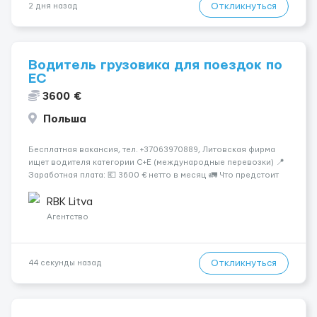
Откликнуться
2 дня назад
Водитель грузовика для поездок по
ЕС
3600 €
Польша
Бесплатная вакансия, тел. +37063970889, Литовская фирма
ищет водителя категории C+E (международные перевозки) 📍
Заработная плата: 💶 3600 € нетто в месяц 🚛 Что предстоит
делать: Международные перевозки на тентах и
рефрижераторах. В среднем 400–500 км в день. Погрузки и
RBK Litva
разгрузки...
Агентство
Откликнуться
44 секунды назад