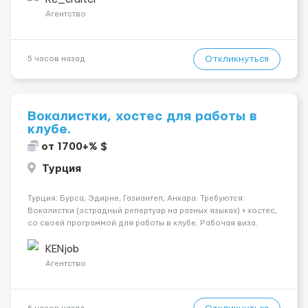
Агентство
Откликнуться
5 часов назад
Вокалистки, хостес для работы в
клубе.
от 1700+% $
Турция
Турция: Бурса, Эдирне, Газиантеп, Анкара. Требуются:
Вокалистки (эстрадный репертуар на разных языках) + хостеc,
со своей программой для работы в клубе. Рабочая виза.
Контракт от четырех месяцев до года. Короткий контракт от
одного до трех месяцев. Мед. страховка. Высокая зарплат...
KENjob
Агентство