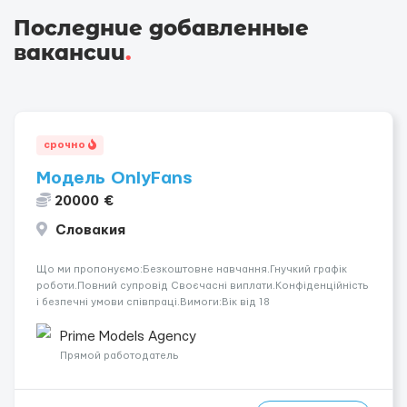
Последние добавленные
вакансии
.
срочно
Модель OnlyFans
20000 €
Словакия
Що ми пропонуємо:Безкоштовне навчання.Гнучкий графік
роботи.Повний супровід Своєчасні виплати.Конфіденційність
і безпечні умови співпраці.Вимоги:Вік від 18
років.Відповідальність.Бажання працювати та
розвиватися.Досвід не обов’язковий.Якщо вас зацікавила
Prime Models Agency
вакансія — залишайте відгук, і ми зв’яжемося ...
Прямой работодатель