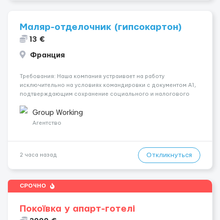
Маляр-отделочник (гипсокартон)
13 €
Франция
Требования: Наша компания устраивает на работу
исключительно на условиях командировки с документом A1,
подтверждающим сохранение социального и налогового
статуса в стране проживания во время работы в ЕС.Документ
A1 могут получить граждане стран с упрощенным доступом к
Group Working
рынку труда ЕС (Укра...
Агентство
Откликнуться
2 часа назад
СРОЧНО
Покоївка у апарт-готелі