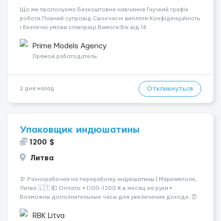
Що ми пропонуємо:Безкоштовне навчання.Гнучкий графік
роботи.Повний супровід Своєчасні виплати.Конфіденційність
і безпечні умови співпраці.Вимоги:Вік від 18
років.Відповідальність.Бажання працювати та
розвиватися.Досвід не обов’язковий.Якщо вас зацікавила
Prime Models Agency
вакансія — залишайте відгук, і ми зв’яжемося ...
Прямой работодатель
Откликнуться
2 дня назад
Упаковщик индюшатины
1200 $
Литва
🦃 Разнорабочая на переработку индюшатины | Мариямполе,
Литва 🇱🇹 💶 Оплата: • 1100–1200 € в месяц на руки •
Возможны дополнительные часы для увеличения дохода. ⏰
График работы: • 200–240 часов в месяц • Работа в 2 смены: —
с 06:00 (иногда с 07:00...
RBK Litva