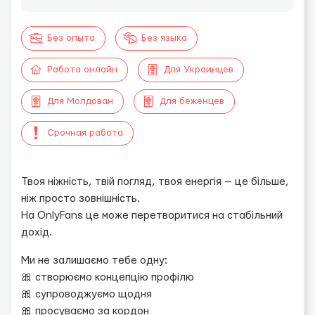
Без опыта
Без языка
Работа онлайн
Для Украинцев
Для Молдован
Для беженцев
Срочная работа
Твоя ніжність, твій погляд, твоя енергія — це більше,
ніж просто зовнішність.
На OnlyFans це може перетворитися на стабільний
дохід.
Ми не залишаємо тебе одну:
🎀 створюємо концепцію профілю
🎀 супроводжуємо щодня
🎀 просуваємо за кордон