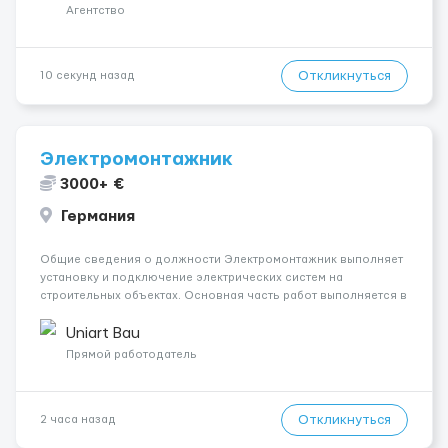
Агентство
Откликнуться
10 секунд назад
Электромонтажник
3000+ €
Германия
Общие сведения о должности Электромонтажник выполняет
установку и подключение электрических систем на
строительных объектах. Основная часть работ выполняется в
Берлине. Ищем профессионалов на месте, приглашения
делаем только для профессионалов с доказательным
Uniart Bau
портфолио Обязанности ...
Прямой работодатель
Откликнуться
2 часа назад