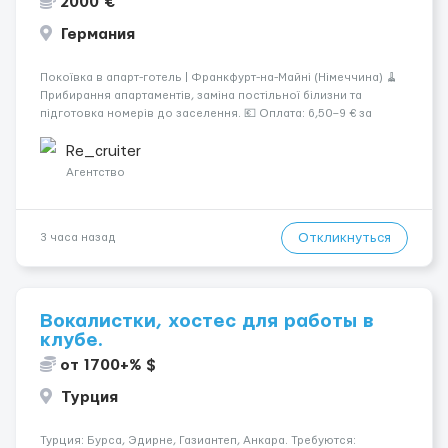
2000 €
Германия
Покоївка в апарт-готель | Франкфурт-на-Майні (Німеччина) 🧹
Прибирання апартаментів, заміна постільної білизни та
підготовка номерів до заселення. 💶 Оплата: 6,50–9 € за
номер, під час стажування — 8 €/год. Середній дохід —
близько 2000 € на місяць (після вирахув...
Re_cruiter
Агентство
Откликнуться
3 часа назад
Вокалистки, хостес для работы в
клубе.
от 1700+% $
Турция
Турция: Бурса, Эдирне, Газиантеп, Анкара. Требуются: