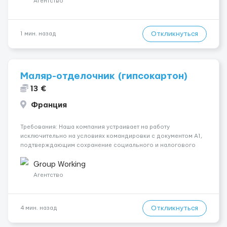
Агентство
Откликнуться
1 мин. назад
Маляр-отделочник (гипсокартон)
13 €
Франция
Требования: Наша компания устраивает на работу
исключительно на условиях командировки с документом A1,
подтверждающим сохранение социального и налогового
статуса в стране проживания во время работы в ЕС.Документ
A1 могут получить граждане стран с упрощенным доступом к
Group Working
рынку труда ЕС (Укра...
Агентство
Откликнуться
4 мин. назад