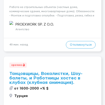
Работа на строительных объектах (частные дома,
коммерческие здания, многоквартирные дома). Обязанности:
- Монтаж и подготовка опалубки. - Подготовка, резка, гибка и
монтаж арматуры согласно технической документации. -
Связка арматурных стержней. - Заливка бетона. - Демонтаж
PROEXWORK SP. Z O.O.
опалубки после за...
Агентство
Откликнуться
49 мин. назад
срочно
Танцовщицы, Вокалистки, Шоу-
балеты, и Работницы хостес в
клубах (клубная анимация).
от 1600-2000 +% $
Турция