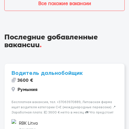
Все похожие вакансии
Последние добавленные
вакансии
.
Водитель дальнобойщик
3600 €
Румыния
Бесплатная вакансия, тел. +37063970889, Литовская фирма
ищет водителя категории C+E (международные перевозки) 📍
Заработная плата: 💶 3600 € нетто в месяц 🚛 Что предстоит
делать: Международные перевозки на тентах и
рефрижераторах. В среднем 400–500 км в день. Погрузки и
RBK Litva
разгрузки...