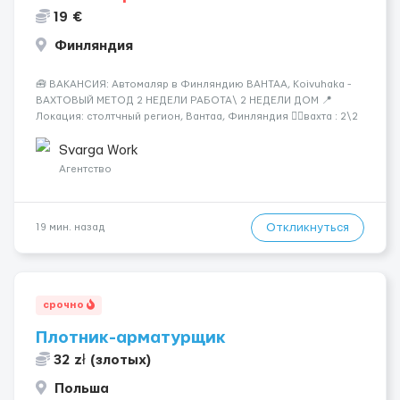
19 €
Финляндия
🧰 ВАКАНСИЯ: Автомаляр в Финляндию ВАНТАА, Koivuhaka -
ВАХТОВЫЙ МЕТОД 2 НЕДЕЛИ РАБОТА\ 2 НЕДЕЛИ ДОМ 📍
Локация: столтчный регион, Вантаа, Финляндия 👌🏻вахта : 2\2
недели 📅 Старт: как только вас утверждают 💶 Зарплата: 19 €/
час брутто 🏠 Жильё: предоставляется БЕСПЛАТНО 📞
Svarga Work
Контакт: +3725672...
Агентство
Откликнуться
19 мин. назад
срочно
Плотник-арматурщик
32 zł (злотых)
Польша