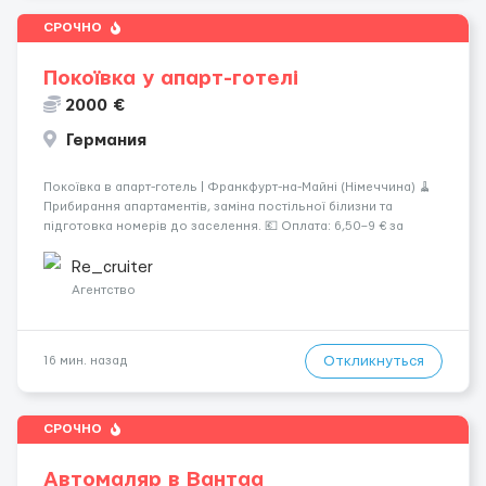
СРОЧНО
Покоївка у апарт-готелі
2000 €
Германия
Покоївка в апарт-готель | Франкфурт-на-Майні (Німеччина) 🧹
Прибирання апартаментів, заміна постільної білизни та
підготовка номерів до заселення. 💶 Оплата: 6,50–9 € за
номер, під час стажування — 8 €/год. Середній дохід —
близько 2000 € на місяць (після вирахув...
Re_cruiter
Агентство
Откликнуться
16 мин. назад
СРОЧНО
Автомаляр в Вантаа