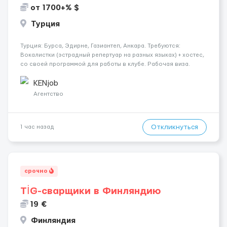
от 1700+% $
Турция
Турция: Бурса, Эдирне, Газиантеп, Анкара. Требуются:
Вокалистки (эстрадный репертуар на разных языках) + хостеc,
со своей программой для работы в клубе. Рабочая виза.
Контракт от четырех месяцев до года. Короткий контракт от
одного до трех месяцев. Мед. страховка. Высокая зарплат...
KENjob
Агентство
Откликнуться
1 час назад
срочно
TİG-сварщики в Финляндию
19 €
Финляндия