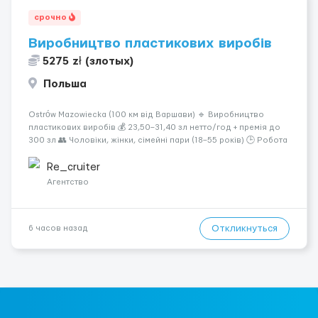
срочно
Виробництво пластикових виробів
5275 zł (злотых)
Польша
Ostrów Mazowiecka (100 км від Варшави) 🔹 Виробництво
пластикових виробів 💰 23,50–31,40 зл нетто/год + премія до
300 зл 👥 Чоловіки, жінки, сімейні пари (18–55 років) 🕒 Робота
у 2–3 зміни 🏠 Житло — 650 зл/міс. Компенсація за власне
житло — 400 зл. 📦 Обов...
Re_cruiter
Агентство
Откликнуться
6 часов назад