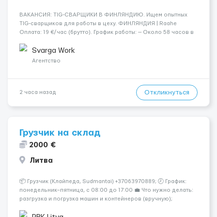
​​ВАКАНСИЯ: TIG-СВАРЩИКИ В ФИНЛЯНДИЮ. Ищем опытных
TIG-сварщиков для работы в цеху. ФИНЛЯНДИЯ | Raahe
Оплата: 19 €/час (брутто). График работы: — Около 58 часов в
неделю гарантированно. — Возможны дополнительные
переработки. Дата начала: — Как можно скорее....
Svarga Work
Агентство
Откликнуться
2 часа назад
Грузчик на склад
2000 €
Литва
📦 Грузчик (Клайпеда, Sudmantai) +37063970889; 🕗 График:
понедельник–пятница, с 08:00 до 17:00 💼 Что нужно делать:
разгрузка и погрузка машин и контейнеров (вручную);
сортировка товара; поддержание порядка на складе;
выполнение других поручений заведующего складом. ✅