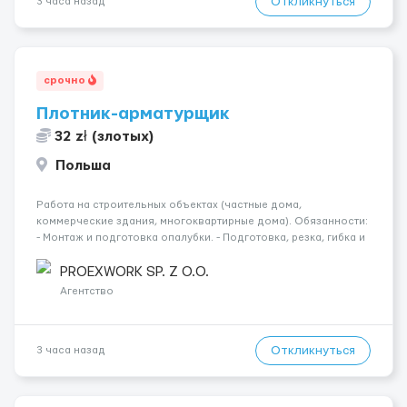
Откликнуться
3 часа назад
срочно
Плотник-арматурщик
32 zł (злотых)
Польша
Работа на строительных объектах (частные дома,
коммерческие здания, многоквартирные дома). Обязанности:
- Монтаж и подготовка опалубки. - Подготовка, резка, гибка и
монтаж арматуры согласно технической документации. -
Связка арматурных стержней. - Заливка бетона. - Демонтаж
PROEXWORK SP. Z O.O.
опалубки после за...
Агентство
Откликнуться
3 часа назад