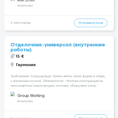
RBK Litva
Требования: ...
Агентство
Откликнуться
3 часа назад
Отделочник-универсал (внутренние
работы)
15 €
Германия
Требования: Спецодежда: Нужно иметь свою форму и обувь
с железным носком. Обязанности: - Монтаж конструкций из
гипсокартона (перегородки, потолки, облицовка стен); -
Подготовка поверхностей под отделку; - Выполнение
малярных работ (шпатлевка, грунтовка, покраска); -
Group Working
Штукатурные работы ...
Агентство