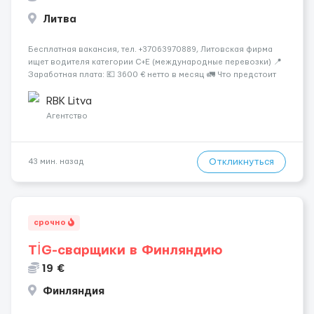
Литва
Бесплатная вакансия, тел. +37063970889, Литовская фирма
ищет водителя категории C+E (международные перевозки) 📍
Заработная плата: 💶 3600 € нетто в месяц 🚛 Что предстоит
делать: Международные перевозки на тентах и
рефрижераторах. В среднем 400–500 км в день. Погрузки и
RBK Litva
разгрузки ...
Агентство
Откликнуться
43 мин. назад
срочно
TİG-сварщики в Финляндию
19 €
Финляндия