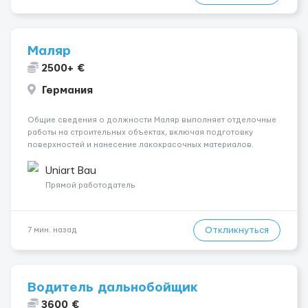
Маляр
2500+ €
Германия
Общие сведения о должности Маляр выполняет отделочные
работы на строительных объектах, включая подготовку
поверхностей и нанесение лакокрасочных материалов.
Основная работа выполняется в Берлине. Ищем
профессионалов на месте, приглашения делаем только для
Uniart Bau
профессионалов с доказательным портф...
Прямой работодатель
Откликнуться
7 мин. назад
Водитель дальнобойщик
3600 €