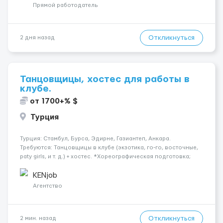
поважаємо особ...
Прямой работодатель
Откликнуться
2 дня назад
Танцовщицы, хостес для работы в
клубе.
от 1700+% $
Турция
Турция: Стамбул, Бурса, Эдирне, Газиантеп, Анкара.
Требуются: Танцовщицы в клубе (экзотика, го-го, восточные,
paty girls, и т. д.) + хостес. *Хореографическая подготовка;
*Коммуникабельность, умение общаться; *Наличие
загранпаспорта; Рабочая виза. Контракт от четырех месяцев
KENjob
до год...
Агентство
Откликнуться
2 мин. назад