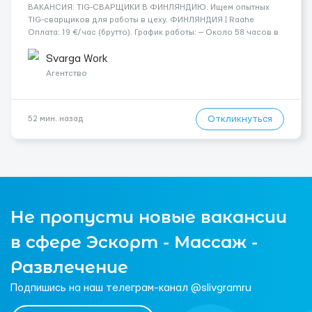
​​ВАКАНСИЯ: TIG-СВАРЩИКИ В ФИНЛЯНДИЮ. Ищем опытных
TIG-сварщиков для работы в цеху. ФИНЛЯНДИЯ | Raahe
Оплата: 19 €/час (брутто). График работы: — Около 58 часов в
неделю гарантированно. — Возможны дополнительные
переработки. Дата начала: — Как можно скорее....
Svarga Work
Агентство
Откликнуться
52 мин. назад
Не пропусти новые вакансии
в сфере Эскорт - Массаж -
Развлечение
Подпишись на наш телеграм-канал @slivgramru