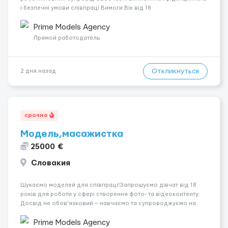
і безпечні умови співпраці.Вимоги:Вік від 18
років.Відповідальність.Бажання працювати та
розвиватися.Досвід не обов’язковий.Якщо вас зацікавила
Prime Models Agency
вакансія — залишайте відгук, і ми зв’яжемося ...
Прямой работодатель
Откликнуться
2 дня назад
срочно
Модель,масажистка
25000 €
Словакия
Шукаємо моделей для співпраці!Запрошуємо дівчат від 18
років для роботи у сфері створення фото- та відеоконтенту.
Досвід не обов’язковий — навчаємо та супроводжуємо на
всіх етапах. Пропонуємо гнучкий графік, стабільний дохід,
конфіденційність і професійну підтримку. Працюємо офіційно,
Prime Models Agency