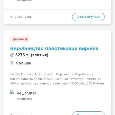
Агентство
Откликнуться
5 часов назад
срочно
Виробництво пластикових виробів
5275 zł (злотых)
Польша
Ostrów Mazowiecka (100 км від Варшави) 🔹 Виробництво
пластикових виробів 💰 23,50–31,40 зл нетто/год + премія до
300 зл 👥 Чоловіки, жінки, сімейні пари (18–55 років) 🕒 Робота
у 2–3 зміни 🏠 Житло — 650 зл/міс. Компенсація за власне
житло — 400 зл. 📦 Обов...
Re_cruiter
Агентство