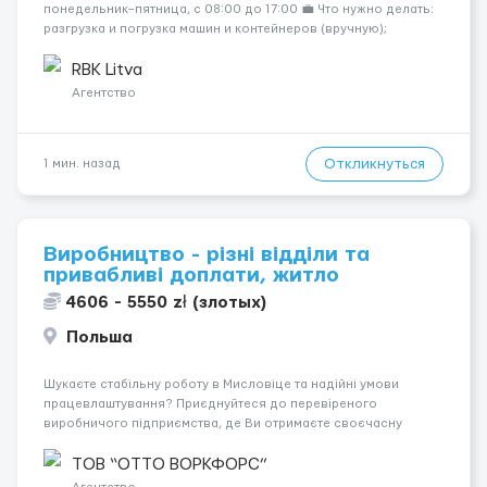
понедельник–пятница, с 08:00 до 17:00 💼 Что нужно делать:
разгрузка и погрузка машин и контейнеров (вручную);
сортировка товара; поддержание порядка на складе;
выполнение других поручений заведующего складом. ✅
RBK Litva
Требования: ...
Агентство
Откликнуться
1 мин. назад
Виробництво - різні відділи та
привабливі доплати, житло
4606 - 5550 zł (злотых)
Польша
Шукаєте стабільну роботу в Мисловіце та надійні умови
працевлаштування? Приєднуйтеся до перевіреного
виробничого підприємства, де Ви отримаєте своєчасну
заробітну плату, навчання з першого дня та можливість
підібрати посаду відповідно до Ваших навичок
ТОВ “ОТТО ВОРКФОРС”
Локація: Мисловіце Форма пр...