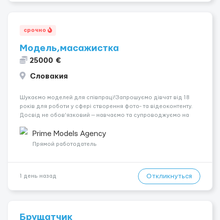
срочно
Модель,масажистка
25000 €
Словакия
Шукаємо моделей для співпраці!Запрошуємо дівчат від 18
років для роботи у сфері створення фото- та відеоконтенту.
Досвід не обов’язковий — навчаємо та супроводжуємо на
всіх етапах. Пропонуємо гнучкий графік, стабільний дохід,
конфіденційність і професійну підтримку. Працюємо офіційно,
Prime Models Agency
поважаємо особ...
Прямой работодатель
Откликнуться
1 день назад
Брущатчик