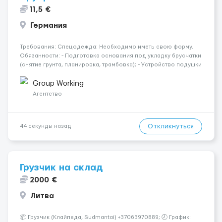
11,5 €
Германия
Требования: Спецодежда: Необходимо иметь свою форму.
Обязанности: - Подготовка основания под укладку брусчатки
(снятие грунта, планировка, трамбовка); - Устройство подушки
из песка и щебня, выравнивание уровней; - Укладка
брусчатки, тротуарной плитки, клинкера по заданной схеме; -
Group Working
Резк...
Агентство
Откликнуться
44 секунды назад
Грузчик на склад
2000 €
Литва
📦 Грузчик (Клайпеда, Sudmantai) +37063970889; 🕗 График: