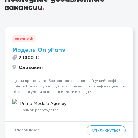
вакансии
.
срочно
Модель OnlyFans
20000 €
Словакия
Що ми пропонуємо:Безкоштовне навчання.Гнучкий графік
роботи.Повний супровід Своєчасні виплати.Конфіденційність
і безпечні умови співпраці.Вимоги:Вік від 18
років.Відповідальність.Бажання працювати та
розвиватися.Досвід не обов’язковий.Якщо вас зацікавила
Prime Models Agency
вакансія — залишайте відгук, і ми зв’яжемося ...
Прямой работодатель
Откликнуться
19 часов назад