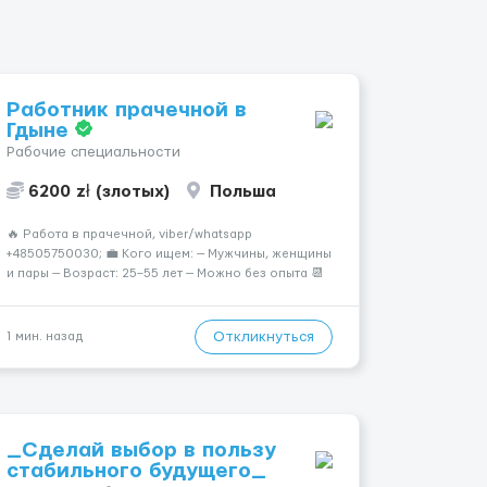
Работник прачечной в
Гдыне
Рабочие специальности
6200 zł (злотых)
Польша
🔥 Работа в прачечной, viber/whatsapp
+48505750030; 💼 Кого ищем: — Мужчины, женщины
и пары — Возраст: 25–55 лет — Можно без опыта 📆
График работы: — 5–6 дней в неделю — Смены по 12
часов (день/ночь 2/2): 🕕 06:00–18:00 / 18:0...
Откликнуться
1 мин. назад
_Сделай выбор в пользу
стабильного будущего_