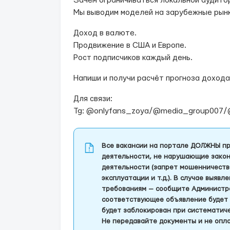
Зачем ограничиваться локальной аудито
Мы выводим моделей на зарубежные рынк
Доход в валюте.
Продвижение в США и Европе.
Рост подписчиков каждый день.
Напиши и получи расчёт прогноза дохода
Для связи:
Tg: @onlyfans_zoya/@media_group007/
Все вакансии на портале ДОЛЖНЫ пр
деятельности, не нарушающие закон
деятельности (запрет мошенничеств
эксплуатации и т.д.). В случае выяв
требованиям — сообщите Администра
соответствующее объявление будет 
будет заблокирован при систематич
Не передавайте документы и не опла