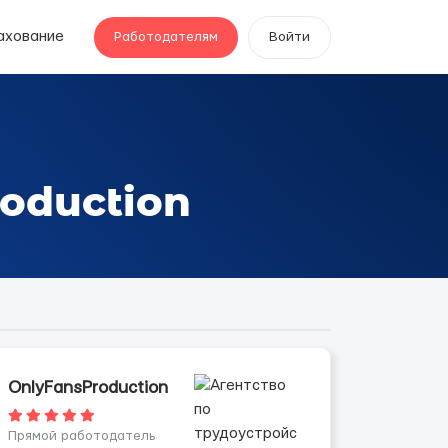
ахование
Работодателям
Войти
oduction
OnlyFansProduction
Прямой работодатель