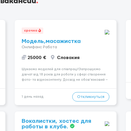
 вакансии
.
срочно
Модель,масажистка
Онлифанс Работа
25000 €
Словакия
Шукаємо моделей для співпраці!Запрошуємо
дівчат від 18 років для роботи у сфері створення
фото- та відеоконтенту. Досвід не обов’язковий —
навчаємо та супроводжуємо на всіх етапах.
Пропонуємо гнучкий графік, стабільний дохід,
конфіденційність і професійну підтримку.
Откликнуться
1 день назад
Працюємо офіційно, поважаємо особ...
Вокалистки, хостес для
работы в клубе.