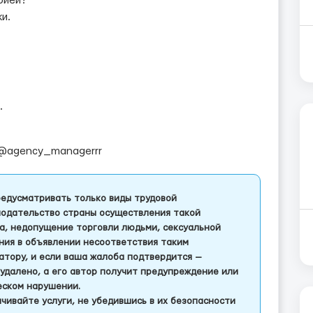
рией?
и.
.
@agency_managerrr
едусматривать только виды трудовой
одательство страны осуществления такой
а, недопущение торговли людьми, сексуальной
ления в объявлении несоответствия таким
тору, и если ваша жалоба подтвердится —
удалено, а его автор получит предупреждение или
еском нарушении.
чивайте услуги, не убедившись в их безопасности