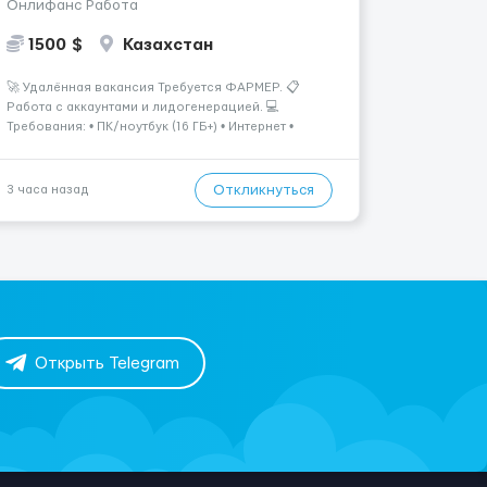
Онлифанс Работа
1500 $
Казахстан
🚀 Удалённая вакансия Требуется ФАРМЕР. 📋
Работа с аккаунтами и лидогенерацией. 💻
Требования: • ПК/ноутбук (16 ГБ+) • Интернет •
Камера 📩 Заинтересовало? Пиши в
ЛС.@VladHR22 ...
Откликнуться
3 часа назад
Открыть Telegram