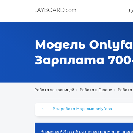
Д
Модель Onlyfa
Зарплата 700-
Работа за границей
Работа в Европе
Работа
⟵ Вся работа Моделью onlyfans
Внимание! Это объявление временно прио