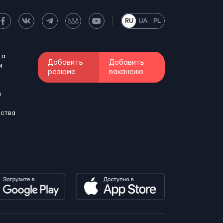
RU
UA
PL
та
Добавить
Добавить
м
резюме
вакансию
и
бства