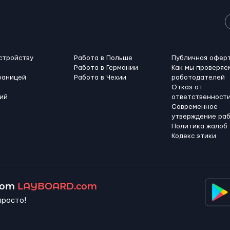
стройству
Работа в Польше
Публичная офер
Работа в Германии
Как мы проверяе
раницей
Работа в Чехии
работодателей
Отказ от
ий
ответственност
Современное
утверждение ра
Политика жалоб
Кодекс этики
 от
LAYBOARD.com
просто!