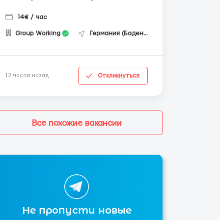
14€ / час
Group Working
Германия (Баден-Вюртемберг)
Откликнуться
12 часов назад
Все похожие вакансии
Не пропусти новые