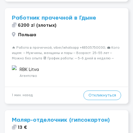
Работник прачечной в Гдыне
6200 zł (злотых)
Польша
🔥 Работа в прачечной, viber/whatsapp +48505750030; 💼 Кого
ищем: — Мужчины, женщины и пары — Возраст: 25–55 лет —
Можно без опыта 📆 График работы: — 5–6 дней в неделю —
Смены по 12 часов (день/ночь 2/2): 🕕 06:00–18:00 /
18:0...
RBK Litva
Агентство
Откликнуться
1 мин. назад
Маляр-отделочник (гипсокартон)
13 €