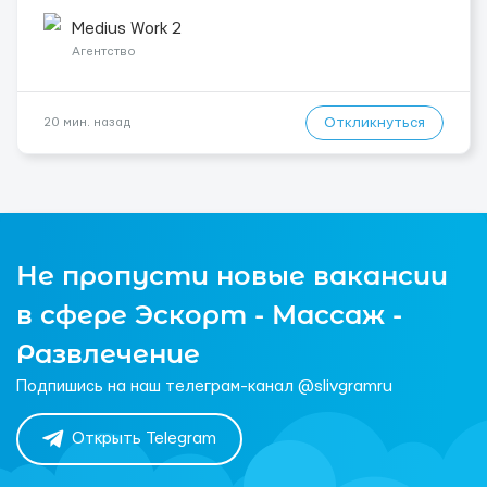
используется подъёмник. Есть катетер, полное недержание
мочи. Работа начинается 14.11.2025. Сиделке нужно...
Medius Work 2
Агентство
Откликнуться
20 мин. назад
Не пропусти новые вакансии
в сфере Эскорт - Массаж -
Развлечение
Подпишись на наш телеграм-канал @slivgramru
Открыть Telegram