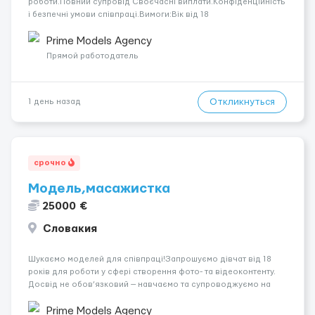
роботи.Повний супровід Своєчасні виплати.Конфіденційність
і безпечні умови співпраці.Вимоги:Вік від 18
років.Відповідальність.Бажання працювати та
розвиватися.Досвід не обов’язковий.Якщо вас зацікавила
Prime Models Agency
вакансія — залишайте відгук, і ми зв’яжемося ...
Прямой работодатель
Откликнуться
1 день назад
срочно
Модель,масажистка
25000 €
Словакия
Шукаємо моделей для співпраці!Запрошуємо дівчат від 18
років для роботи у сфері створення фото- та відеоконтенту.
Досвід не обов’язковий — навчаємо та супроводжуємо на
всіх етапах. Пропонуємо гнучкий графік, стабільний дохід,
конфіденційність і професійну підтримку. Працюємо офіційно,
Prime Models Agency