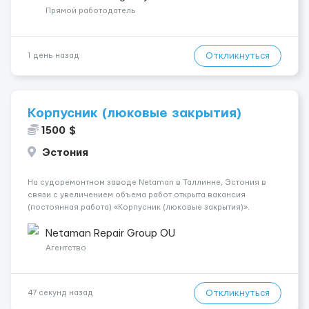
поважаємо особ...
Прямой работодатель
Откликнуться
1 день назад
Корпусник (люковые закрытия)
1500 $
Эстония
На судоремонтном заводе Netaman в Таллинне, Эстония в
связи с увеличением объема работ открыта вакансия
(постоянная работа) «Корпусник (люковые закрытия)».
Обязанности: Выполнение полного спектра работ по
люковым закрытиям: замена уплотнительной резины ремонт
Netaman Repair Group OU
корпусных кон...
Агентство
Откликнуться
47 секунд назад