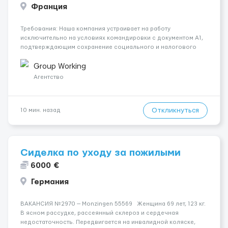
Франция
Требования: Наша компания устраивает на работу
исключительно на условиях командировки с документом A1,
подтверждающим сохранение социального и налогового
статуса в стране проживания во время работы в ЕС.Документ
A1 могут получить граждане стран с упрощенным доступом к
Group Working
рынку труда ЕС (Укра...
Агентство
Откликнуться
10 мин. назад
Сиделка по уходу за пожилыми
6000 €
Германия
ВАКАНСИЯ №2970 — Monzingen 55569 Женщина 69 лет, 123 кг.
В ясном рассудке, рассеянный склероз и сердечная
недостаточность. Передвигается на инвалидной коляске,