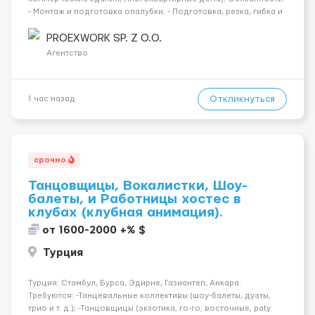
- Монтаж и подготовка опалубки. - Подготовка, резка, гибка и
монтаж арматуры согласно технической документации. -
Связка арматурных стержней. - Заливка бетона. - Демонтаж
PROEXWORK SP. Z O.O.
опалубки после за...
Агентство
Откликнуться
1 час назад
срочно
Танцовщицы, Вокалистки, Шоу-
балеты, и Работницы хостес в
клубах (клубная анимация).
от 1600-2000 +% $
Турция
Турция: Стамбул, Бурса, Эдирне, Газиантеп, Анкара.
Требуются: -Танцевальные коллективы (шоу-балеты, дуэты,
трио и т. д.); -Танцовщицы (экзотика, го-го, восточные, paty