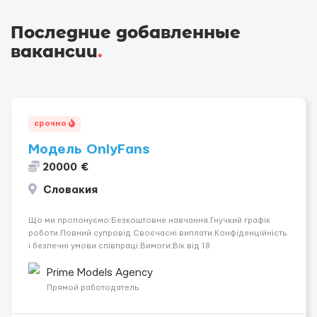
Последние добавленные
вакансии
.
срочно
Модель OnlyFans
20000 €
Словакия
Що ми пропонуємо:Безкоштовне навчання.Гнучкий графік
роботи.Повний супровід Своєчасні виплати.Конфіденційність
і безпечні умови співпраці.Вимоги:Вік від 18
років.Відповідальність.Бажання працювати та
розвиватися.Досвід не обов’язковий.Якщо вас зацікавила
Prime Models Agency
вакансія — залишайте відгук, і ми зв’яжемося ...
Прямой работодатель