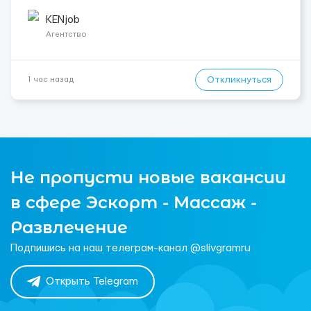
girls, и т. д.); -Вокалистки (эстрадный репертуар на разных
языках); -Гимнастки; -Работницы хостесc в кл...
KENjob
Агентство
Откликнуться
1 час назад
Не пропусти новые вакансии
в сфере Эскорт - Массаж -
Развлечение
Подпишись на наш телеграм-канал @slivgramru
Открыть Telegram