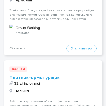
Германия
Требования: Спецодежда: Нужно иметь свою форму и обувь
с железным носком. Обязанности: - Монтаж конструкций из
гипсокартона (перегородки, потолки, облицовка стен); -
Подготовка поверхностей под отделку; - Выполнение
малярных работ (шпатлевка, грунтовка, покраска); -
Group Working
Штукатурные работы ...
Агентство
Откликнуться
59 мин. назад
срочно
Плотник-арматурщик
32 zł (злотых)
Польша
Работа на строительных объектах (частные дома,
коммерческие здания, многоквартирные дома). Обязанности: