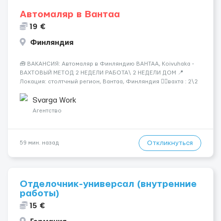
Автомаляр в Вантаа
19 €
Финляндия
🧰 ВАКАНСИЯ: Автомаляр в Финляндию ВАНТАА, Koivuhaka -
ВАХТОВЫЙ МЕТОД 2 НЕДЕЛИ РАБОТА\ 2 НЕДЕЛИ ДОМ 📍
Локация: столтчный регион, Вантаа, Финляндия 👌🏻вахта : 2\2
недели 📅 Старт: как только вас утверждают 💶 Зарплата: 19 €/
час брутто 🏠 Жильё: предоставляется БЕСПЛАТНО 📞
Svarga Work
Контакт: +3725672...
Агентство
Откликнуться
59 мин. назад
Отделочник-универсал (внутренние
работы)
15 €