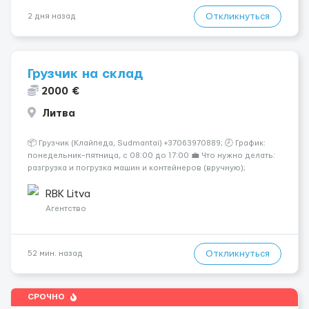
Откликнуться
2 дня назад
Грузчик на склад
2000 €
Литва
📦 Грузчик (Клайпеда, Sudmantai) +37063970889; 🕗 График:
понедельник–пятница, с 08:00 до 17:00 💼 Что нужно делать:
разгрузка и погрузка машин и контейнеров (вручную);
сортировка товара; поддержание порядка на складе;
выполнение других поручений заведующего складом. ✅
RBK Litva
Требования: ...
Агентство
Откликнуться
52 мин. назад
СРОЧНО