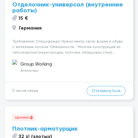
Отделочник-универсал (внутренние
работы)
15 €
Германия
Требования: Спецодежда: Нужно иметь свою форму и обувь
с железным носком. Обязанности: - Монтаж конструкций из
гипсокартона (перегородки, потолки, облицовка стен); -
Подготовка поверхностей под отделку; - Выполнение
малярных работ (шпатлевка, грунтовка, покраска); -
Group Working
Штукатурные работы ...
Агентство
Откликнуться
5 часов назад
срочно
Плотник-арматурщик
32 zł (злотых)