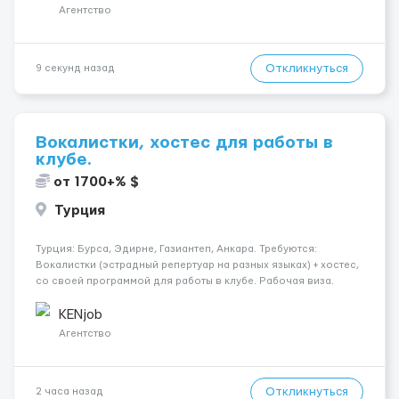
Агентство
Откликнуться
9 секунд назад
Вокалистки, хостес для работы в
клубе.
от 1700+% $
Турция
Турция: Бурса, Эдирне, Газиантеп, Анкара. Требуются:
Вокалистки (эстрадный репертуар на разных языках) + хостеc,
со своей программой для работы в клубе. Рабочая виза.
Контракт от четырех месяцев до года. Короткий контракт от
одного до трех месяцев. Мед. страховка. Высокая зарплат...
KENjob
Агентство
Откликнуться
2 часа назад