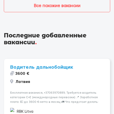
Все похожие вакансии
Последние добавленные
вакансии
.
Водитель дальнобойщик
3600 €
Латвия
Бесплатная ваканися, +37063970889; Требуется водитель
категории C+E (международные перевозки) 📍 Заработная
плата: 💶 до 3600 € нетто в месяц 🚛 Что предстоит делать:
Международные перевозки на тентах и рефрижераторах. В
среднем 400–500 км в день. Погр...
RBK Litva