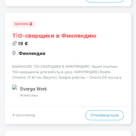
срочно
TİG-сварщики в Финляндию
19 €
Финляндия
​​ВАКАНСИЯ: TIG-СВАРЩИКИ В ФИНЛЯНДИЮ. Ищем опытных
TIG-сварщиков для работы в цеху. ФИНЛЯНДИЯ | Raahe
Оплата: 19 €/час (брутто). График работы: — Около 58 часов в
неделю гарантированно. — Возможны дополнительные
переработки. Дата начала: — Как можно скорее....
Svarga Work
Агентство
Откликнуться
4 часа назад