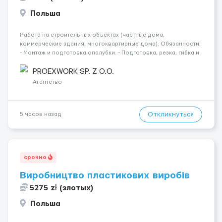
Польша
Работа на строительных объектах (частные дома,
коммерческие здания, многоквартирные дома). Обязанности:
- Монтаж и подготовка опалубки. - Подготовка, резка, гибка и
монтаж арматуры согласно технической документации. -
Связка арматурных стержней. - Заливка бетона. - Демонтаж
PROEXWORK SP. Z O.O.
опалубки после за...
Агентство
Откликнуться
5 часов назад
срочно
Виробництво пластикових виробів
5275 zł (злотых)
Польша