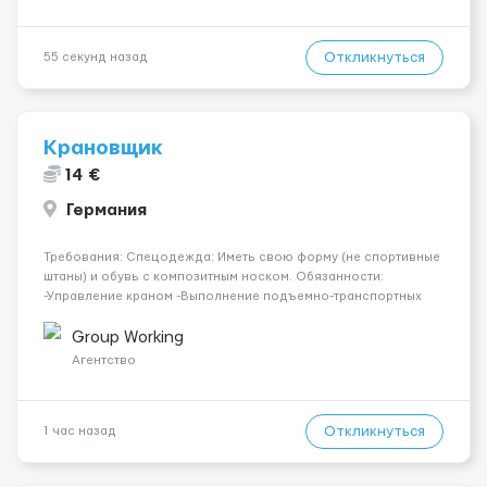
Откликнуться
55 секунд назад
Крановщик
14 €
Германия
Требования: Спецодежда: Иметь свою форму (не спортивные
штаны) и обувь с композитным носком. Обязанности:
-Управление краном -Выполнение подъемно-транспортных
работ на строительных объектах, -Соблюдение правил и
инструкций по безопасности. -Опыт управления различными
Group Working
типами кранов (моб...
Агентство
Откликнуться
1 час назад