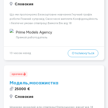
Словакия
Що ми пропонуємо:Безкоштовне навчання.Гнучкий графік
роботи.Повний супровід Своєчасні виплати.Конфіденційність
і безпечні умови співпраці.Вимоги:Вік від 18
років.Відповідальність.Бажання працювати та
розвиватися.Досвід не обов’язковий.Якщо вас зацікавила
Prime Models Agency
вакансія — залишайте відгук, і ми зв’яжемося ...
Прямой работодатель
Откликнуться
13 часов назад
срочно
Модель,масажистка
25000 €
Словакия
Шукаємо моделей для співпраці!Запрошуємо дівчат від 18