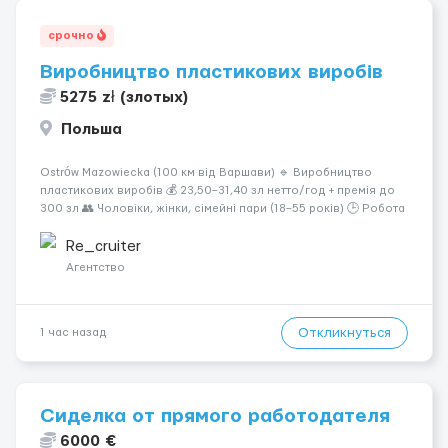
срочно
Виробництво пластикових виробів
5275 zł (злотых)
Польша
Ostrów Mazowiecka (100 км від Варшави) 🔹 Виробництво
пластикових виробів 💰 23,50–31,40 зл нетто/год + премія до
300 зл 👥 Чоловіки, жінки, сімейні пари (18–55 років) 🕒 Робота
у 2–3 зміни 🏠 Житло — 650 зл/міс. Компенсація за власне
житло — 400 зл. 📦 Обов...
Re_cruiter
Агентство
Откликнуться
1 час назад
Сиделка от прямого работодателя
6000 €