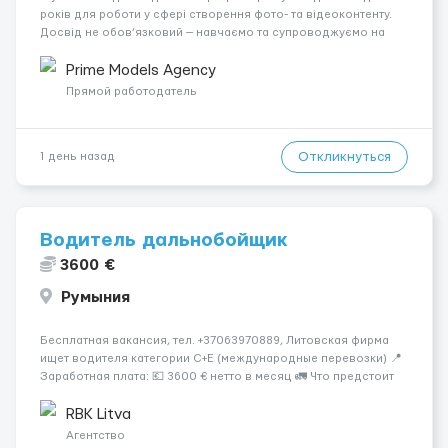
років для роботи у сфері створення фото- та відеоконтенту.
Досвід не обов’язковий — навчаємо та супроводжуємо на
всіх етапах. Пропонуємо гнучкий графік, стабільний дохід,
конфіденційність і професійну підтримку. Працюємо офіційно,
Prime Models Agency
поважаємо особ...
Прямой работодатель
Откликнуться
1 день назад
Водитель дальнобойщик
3600 €
Румыния
Бесплатная вакансия, тел. +37063970889, Литовская фирма
ищет водителя категории C+E (международные перевозки) 📍
Заработная плата: 💶 3600 € нетто в месяц 🚛 Что предстоит
делать: Международные перевозки на тентах и
рефрижераторах. В среднем 400–500 км в день. Погрузки и
RBK Litva
разгрузки...
Агентство