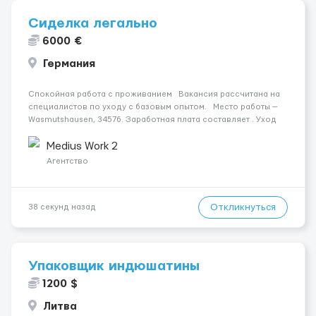
Сиделка легально
6000 €
Германия
Спокойная работа с проживанием Вакансия рассчитана на
специалистов по уходу с базовым опытом. Место работы —
Wasmutshausen, 34576. Заработная плата составляет . Уход
осуществляется за чоловіком. Мобильность пациента:
Мобільний на візку (потрібна допомога при ...
Medius Work 2
Агентство
Откликнуться
38 секунд назад
Упаковщик индюшатины
1200 $
Литва