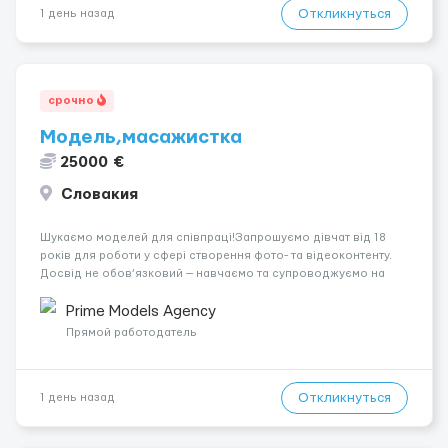
Откликнуться
1 день назад
срочно
Модель,масажистка
25000 €
Словакия
Шукаємо моделей для співпраці!Запрошуємо дівчат від 18
років для роботи у сфері створення фото- та відеоконтенту.
Досвід не обов’язковий — навчаємо та супроводжуємо на
всіх етапах. Пропонуємо гнучкий графік, стабільний дохід,
конфіденційність і професійну підтримку. Працюємо офіційно,
Prime Models Agency
поважаємо особ...
Прямой работодатель
Откликнуться
1 день назад