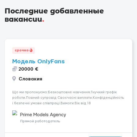
Последние добавленные
вакансии
.
срочно
Модель OnlyFans
20000 €
Словакия
Що ми пропонуємо:Безкоштовне навчання.Гнучкий графік
роботи.Повний супровід Своєчасні виплати.Конфіденційність
і безпечні умови співпраці.Вимоги:Вік від 18
років.Відповідальність.Бажання працювати та
розвиватися.Досвід не обов’язковий.Якщо вас зацікавила
Prime Models Agency
вакансія — залишайте відгук, і ми зв’яжемося ...
Прямой работодатель