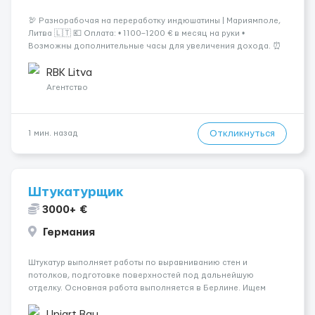
🦃 Разнорабочая на переработку индюшатины | Мариямполе,
Литва 🇱🇹 💶 Оплата: • 1100–1200 € в месяц на руки •
Возможны дополнительные часы для увеличения дохода. ⏰
График работы: • 200–240 часов в месяц • Работа в 2 смены: —
с 06:00 (иногда с 07:00...
RBK Litva
Агентство
Откликнуться
1 мин. назад
Штукатурщик
3000+ €
Германия
Штукатур выполняет работы по выравниванию стен и
потолков, подготовке поверхностей под дальнейшую
отделку. Основная работа выполняется в Берлине. Ищем
профессионалов на месте, приглашения делаем только для
специалистов с подтверждённым опытом и портфолио.
Uniart Bau