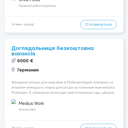
Обязанности Подготовка оснований ...
Прямой работодатель
Откликнуться
14 мин. назад
Доглядальниця безкоштовна
вакансія
6000 €
Германия
Женщина-опекун для мужчины в PfullingenИщем опекунку со
знанием немецкого языка для ухода за пожилым мужчиной в
Pfullingen. В обязанности входит приготовление еды, уборка,
покупки и базовый уход. Паление разрешено только вне
дома.Пациент использует вспомогательные средства для
Medius Work
передвижения, физическ...
Агентство