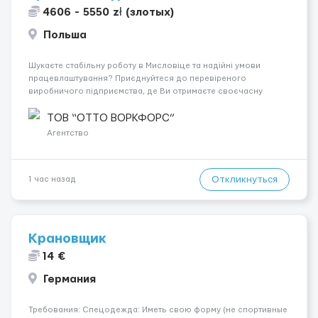
4606 - 5550 zł (злотых)
Польша
Шукаєте стабільну роботу в Мисловіце та надійні умови
працевлаштування? Приєднуйтеся до перевіреного
виробничого підприємства, де Ви отримаєте своєчасну
заробітну плату, навчання з першого дня та можливість
підібрати посаду відповідно до Ваших навичок
ТОВ “ОТТО ВОРКФОРС”
Локація: Мисловіце Форма пр...
Агентство
Откликнуться
1 час назад
Крановщик
14 €
Германия
Требования: Спецодежда: Иметь свою форму (не спортивные