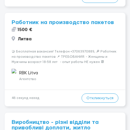
Работник на производство пакетов
1500 €
Литва
🤝 Бесплатная вакансия! Tелефон +37063970889, 🔎 Работник
на производство пакетов 📌 ТРЕБОВАНИЯ: - Женщины и
Мужчины возраст 18-58 лет - опыт работы НЕ нужен 📆
ГРАФИК РАБОТЫ: - выходные СБ, ВС - график работы (в
зависимости от отдела и должност...
RBK Litva
Агентство
Откликнуться
46 секунд назад
Виробництво - різні відділи та
привабливі доплати, житло