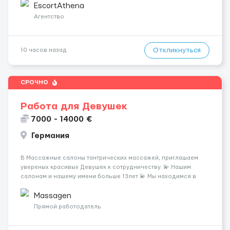
хорошие деньги 💶 — это предложение для тебя! 🔹
EscortAthena
Требования: ✔️ Возраст от ...
Агентство
Откликнуться
10 часов назад
СРОЧНО
Работа для Девушек
7000 - 14000 €
Германия
В Массажные салоны тантрических массажей, приглашаем
увереных красивых Девушек к сотрудничеству. 💫 Нашим
салонам и нашему имени больше 13лет 💫 Мы находимся в
городе Берлин 💜Прямой работодатель 💙Большая
заработная плата 💚Мы гарантируем Наличие работы. Поток 💝
Massagen
incall / Out...
Прямой работодатель