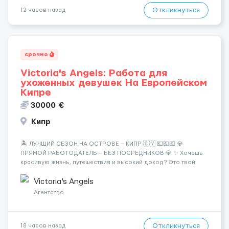
Откликнуться
12 часов назад
срочно
Victoria's Angels: Работа для
ухоженных девушек На Европейском
Кипре
30000 €
Кипр
🏝️ ЛУЧШИЙ СЕЗОН НА ОСТРОВЕ — КИПР 🇨🇾 💶💶💶 💎
ПРЯМОЙ РАБОТОДАТЕЛЬ — БЕЗ ПОСРЕДНИКОВ 💎 ✨ Хочешь
красивую жизнь, путешествия и высокий доход? Это твой
шанс изменить всё уже сейчас. 🔥 ПОЧЕМУ ИМЕННО МЫ: —
Опытная команда с годами практики — Стабильный поток
Victoria's Angels
клиентов (без ...
Агентство
Откликнуться
18 часов назад