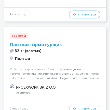
Откликнуться
1 час назад
срочно
Плотник-арматурщик
32 zł (злотых)
Польша
Работа на строительных объектах (частные дома,
коммерческие здания, многоквартирные дома). Обязанности:
- Монтаж и подготовка опалубки. - Подготовка, резка, гибка и
монтаж арматуры согласно технической документации. -
Связка арматурных стержней. - Заливка бетона. - Демонтаж
PROEXWORK SP. Z O.O.
опалубки после за...
Агентство
Откликнуться
2 часа назад