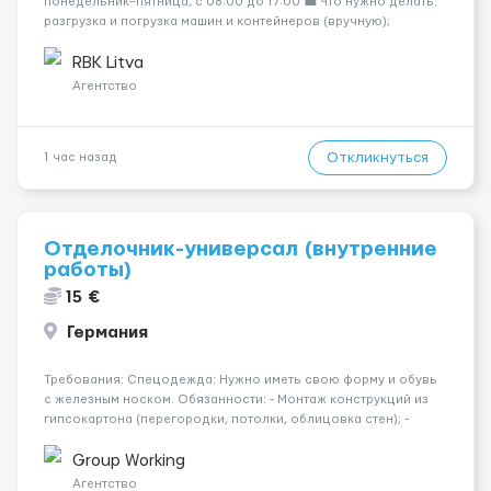
понедельник–пятница, с 08:00 до 17:00 💼 Что нужно делать:
разгрузка и погрузка машин и контейнеров (вручную);
сортировка товара; поддержание порядка на складе;
выполнение других поручений заведующего складом. ✅
RBK Litva
Требования: ...
Агентство
Откликнуться
1 час назад
Отделочник-универсал (внутренние
работы)
15 €
Германия
Требования: Спецодежда: Нужно иметь свою форму и обувь
с железным носком. Обязанности: - Монтаж конструкций из
гипсокартона (перегородки, потолки, облицовка стен); -
Подготовка поверхностей под отделку; - Выполнение
малярных работ (шпатлевка, грунтовка, покраска); -
Group Working
Штукатурные работы ...
Агентство