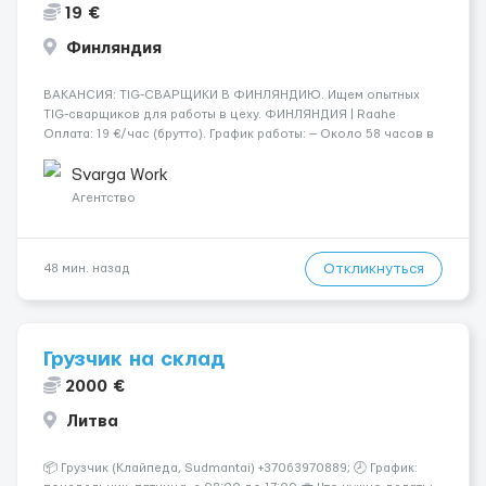
19 €
Финляндия
​​ВАКАНСИЯ: TIG-СВАРЩИКИ В ФИНЛЯНДИЮ. Ищем опытных
TIG-сварщиков для работы в цеху. ФИНЛЯНДИЯ | Raahe
Оплата: 19 €/час (брутто). График работы: — Около 58 часов в
неделю гарантированно. — Возможны дополнительные
переработки. Дата начала: — Как можно скорее....
Svarga Work
Агентство
Откликнуться
48 мин. назад
Грузчик на склад
2000 €
Литва
📦 Грузчик (Клайпеда, Sudmantai) +37063970889; 🕗 График: