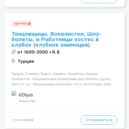
срочно
Танцовщицы, Вокалистки, Шоу-
балеты, и Работницы хостес в
клубах (клубная анимация).
от 1600-2000 +% $
Турция
Турция: Стамбул, Бурса, Эдирне, Газиантеп, Анкара.
Требуются: -Танцевальные коллективы (шоу-балеты, дуэты,
трио и т. д.); -Танцовщицы (экзотика, го-го, восточные, paty
girls, и т. д.); -Вокалистки (эстрадный репертуар на разных
языках); -Гимнастки; -Работницы хостесc в кл...
KENjob
Агентство
Откликнуться
2 часа назад