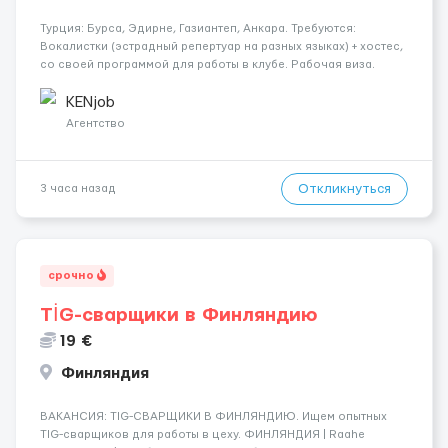
Турция: Бурса, Эдирне, Газиантеп, Анкара. Требуются:
Вокалистки (эстрадный репертуар на разных языках) + хостеc,
со своей программой для работы в клубе. Рабочая виза.
Контракт от четырех месяцев до года. Короткий контракт от
одного до трех месяцев. Мед. страховка. Высокая зарплат...
KENjob
Агентство
Откликнуться
3 часа назад
срочно
TİG-сварщики в Финляндию
19 €
Финляндия
​​ВАКАНСИЯ: TIG-СВАРЩИКИ В ФИНЛЯНДИЮ. Ищем опытных
TIG-сварщиков для работы в цеху. ФИНЛЯНДИЯ | Raahe