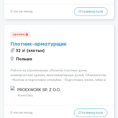
Откликнуться
5 часов назад
срочно
Плотник-арматурщик
32 zł (злотых)
Польша
Работа на строительных объектах (частные дома,
коммерческие здания, многоквартирные дома). Обязанности:
- Монтаж и подготовка опалубки. - Подготовка, резка, гибка и
монтаж арматуры согласно технической документации. -
Связка арматурных стержней. - Заливка бетона. - Демонтаж
PROEXWORK SP. Z O.O.
опалубки после за...
Агентство
Откликнуться
5 часов назад