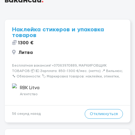
Наклейка стикеров и упаковка
товаров
1300 €
Литва
Бесплатная вакансия! +37063970889, МАРКИРОВЩИК
ТОВАРОВ 📦 💶 Зарплата: 850–1300 €/мес. (нетто) 📍 Вильнюс;
🔧 Обязанности: 🏷️ Маркировка товаров: наклейки, этикетки,
бандероли 🍷 Продукция — алкоголь, напитки, продукты,
косметика и др. 👨‍🏫 Всему обучаем на месте — опы...
RBK Litva
Агентство
Откликнуться
56 секунд назад