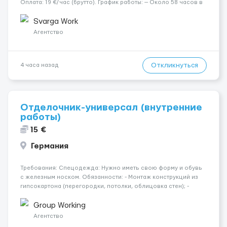
Оплата: 19 €/час (брутто). График работы: — Около 58 часов в
неделю гарантированно. — Возможны дополнительные
переработки. Дата начала: — Как можно скорее....
Svarga Work
Агентство
Откликнуться
4 часа назад
Отделочник-универсал (внутренние
работы)
15 €
Германия
Требования: Спецодежда: Нужно иметь свою форму и обувь
с железным носком. Обязанности: - Монтаж конструкций из
гипсокартона (перегородки, потолки, облицовка стен); -
Подготовка поверхностей под отделку; - Выполнение
малярных работ (шпатлевка, грунтовка, покраска); -
Group Working
Штукатурные работы ...
Агентство