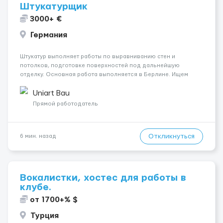
Штукатурщик
3000+ €
Германия
Штукатур выполняет работы по выравниванию стен и
потолков, подготовке поверхностей под дальнейшую
отделку. Основная работа выполняется в Берлине. Ищем
профессионалов на месте, приглашения делаем только для
специалистов с подтверждённым опытом и портфолио.
Uniart Bau
Обязанности Подготовка оснований ...
Прямой работодатель
Откликнуться
6 мин. назад
Вокалистки, хостес для работы в
клубе.
от 1700+% $
Турция