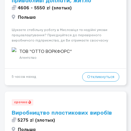
привабливі доплати, житло
4606 - 5550 zł (злотых)
Польша
Шукаєте стабільну роботу в Мисловіце та надійні умови
працевлаштування? Приєднуйтеся до перевіреного
виробничого підприємства, де Ви отримаєте своєчасну
заробітну плату, навчання з першого дня та можливість
підібрати посаду відповідно до Ваших навичок
ТОВ “ОТТО ВОРКФОРС”
Локація: Мисловіце Форма пр...
Агентство
Откликнуться
5 часов назад
срочно
Виробництво пластикових виробів
5275 zł (злотых)
Польша