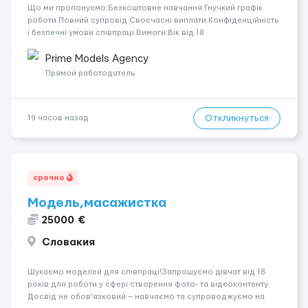
Що ми пропонуємо:Безкоштовне навчання.Гнучкий графік
роботи.Повний супровід Своєчасні виплати.Конфіденційність
і безпечні умови співпраці.Вимоги:Вік від 18
років.Відповідальність.Бажання працювати та
розвиватися.Досвід не обов’язковий.Якщо вас зацікавила
Prime Models Agency
вакансія — залишайте відгук, і ми зв’яжемося ...
Прямой работодатель
Откликнуться
19 часов назад
срочно
Модель,масажистка
25000 €
Словакия
Шукаємо моделей для співпраці!Запрошуємо дівчат від 18
років для роботи у сфері створення фото- та відеоконтенту.
Досвід не обов’язковий — навчаємо та супроводжуємо на