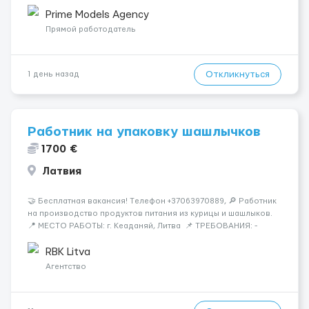
всіх етапах. Пропонуємо гнучкий графік, стабільний дохід,
конфіденційність і професійну підтримку. Працюємо офіційно,
Prime Models Agency
поважаємо особ...
Прямой работодатель
Откликнуться
1 день назад
Работник на упаковку шашлычков
1700 €
Латвия
🤝 Бесплатная вакансия! Tелефон +37063970889, 🔎 Работник
на производство продуктов питания из курицы и шашлыков.
📍 МЕСТО РАБОТЫ: г. Кеаданяй, Литва 📌 ТРЕБОВАНИЯ: -
Женщины и Мужчины возраст 18-60 лет - опыт работы НЕ
нужен 📆 ГРАФИК РАБОТЫ: - ПН по ВС, выходные плавающие
RBK Litva
&n...
Агентство