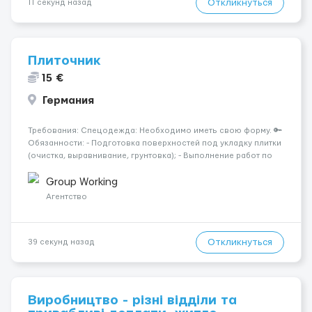
Откликнуться
11 секунд назад
Плиточник
15 €
Германия
Требования: Спецодежда: Необходимо иметь свою форму. 🔑
Обязанности: - Подготовка поверхностей под укладку плитки
(очистка, выравнивание, грунтовка); - Выполнение работ по
укладке керамической, керамогранитной, мозаичной и других
видов плитки на стены, полы и иные поверхности; - Разметка
Group Working
п...
Агентство
Откликнуться
39 секунд назад
Виробництво - різні відділи та