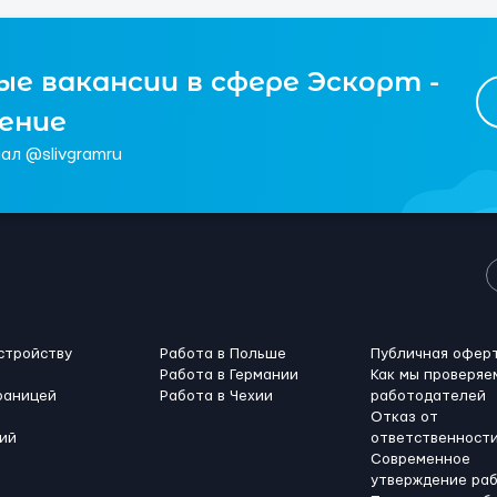
е вакансии в сфере Эскорт -
чение
ал @slivgramru
стройству
Работа в Польше
Публичная офер
Работа в Германии
Как мы проверяе
раницей
Работа в Чехии
работодателей
Отказ от
ий
ответственност
Современное
утверждение ра