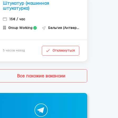
Штукатур (машинная
штукатурка)
15€ / час
Group Working
Бельгия (Антверпен)
Откликнуться
5 часов назад
Все похожие вакансии