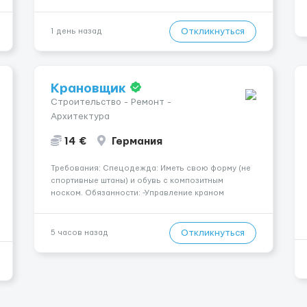
навчаємо та супроводжуємо на всіх етапах.
Пропонуємо гнучкий графік, стабільний дохід,
конфіденційність і професійну підтримку.
Откликнуться
1 день назад
Працюємо офіційно, поважаємо особ...
Крановщик
Строительство - Ремонт -
Архитектура
14 €
Германия
Требования: Спецодежда: Иметь свою форму (не
спортивные штаны) и обувь с композитным
носком. Обязанности: -Управление краном
-Выполнение подъемно-транспортных работ на
строительных объектах, -Соблюдение правил и
инструкций по безопасности. -Опыт управления
Откликнуться
5 часов назад
различными типами кранов (моб...