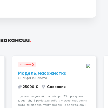
 вакансии
.
срочно
Модель,масажистка
Онлифанс Работа
25000 €
Словакия
Шукаємо моделей для співпраці!Запрошуємо
дівчат від 18 років для роботи у сфері створення
фото- та відеоконтенту. Досвід не обов’язковий —