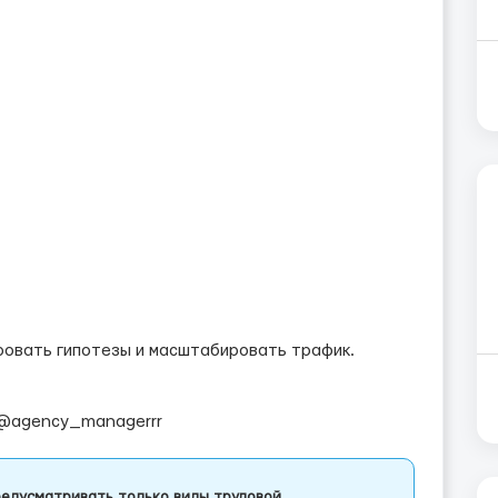
ровать гипотезы и масштабировать трафик.
@agency_managerrr
едусматривать только виды трудовой