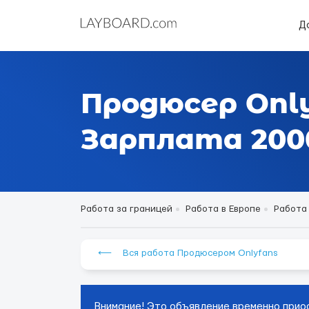
Д
Продюсер Only
Зарплата 2000
Работа за границей
Работа в Европе
Работа
⟵ Вся работа Продюсером Onlyfans
Внимание! Это объявление временно прио