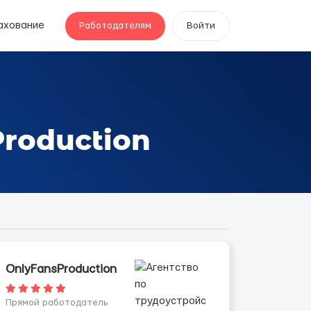
ахование
Работодателям
Войти
roduction
OnlyFansProduction
Прямой работодатель