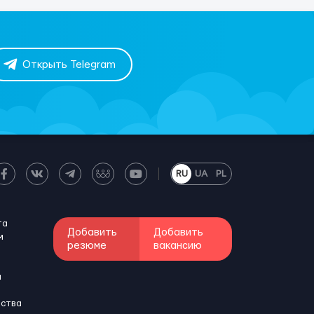
Открыть Telegram
RU
UA
PL
та
Добавить
Добавить
м
резюме
вакансию
и
бства