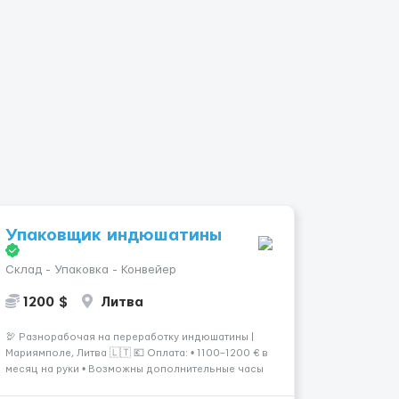
Упаковщик индюшатины
Склад - Упаковка - Конвейер
1200 $
Литва
🦃 Разнорабочая на переработку индюшатины |
Мариямполе, Литва 🇱🇹 💶 Оплата: • 1100–1200 € в
месяц на руки • Возможны дополнительные часы
для увеличения дохода. ⏰ График работы: • 200–