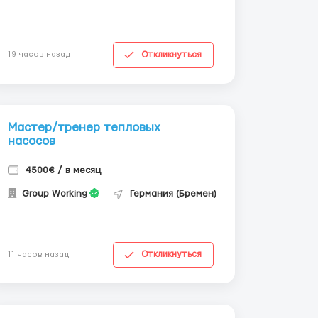
Откликнуться
19 часов назад
Мастер/тренер тепловых
насосов
4500€ / в месяц
Group Working
Германия (Бремен)
Откликнуться
11 часов назад