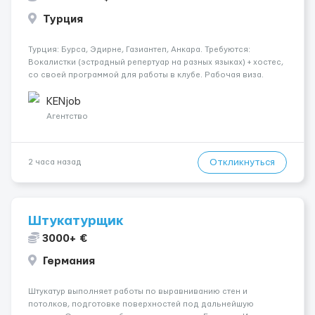
Турция
Турция: Бурса, Эдирне, Газиантеп, Анкара. Требуются:
Вокалистки (эстрадный репертуар на разных языках) + хостеc,
со своей программой для работы в клубе. Рабочая виза.
Контракт от четырех месяцев до года. Короткий контракт от
одного до трех месяцев. Мед. страховка. Высокая зарплат...
KENjob
Агентство
Откликнуться
2 часа назад
Штукатурщик
3000+ €
Германия
Штукатур выполняет работы по выравниванию стен и
потолков, подготовке поверхностей под дальнейшую