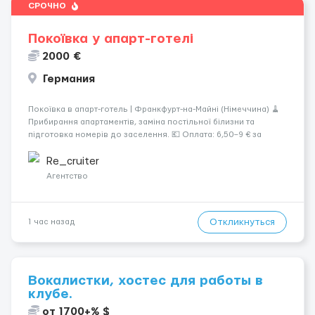
СРОЧНО
Покоївка у апарт-готелі
2000 €
Германия
Покоївка в апарт-готель | Франкфурт-на-Майні (Німеччина) 🧹
Прибирання апартаментів, заміна постільної білизни та
підготовка номерів до заселення. 💶 Оплата: 6,50–9 € за
номер, під час стажування — 8 €/год. Середній дохід —
близько 2000 € на місяць (після вирахув...
Re_cruiter
Агентство
Откликнуться
1 час назад
Вокалистки, хостес для работы в
клубе.
от 1700+% $