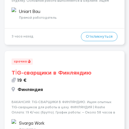
отделку. Основная работа выполняется в Берлине. Ищем
профессионалов на месте, приглашения делаем только для
специалистов с подтверждённым опытом и портфолио.
Uniart Bau
Обязанности Подготовка оснований ...
Прямой работодатель
Откликнуться
3 часа назад
срочно
TİG-сварщики в Финляндию
19 €
Финляндия
​​ВАКАНСИЯ: TIG-СВАРЩИКИ В ФИНЛЯНДИЮ. Ищем опытных
TIG-сварщиков для работы в цеху. ФИНЛЯНДИЯ | Raahe
Оплата: 19 €/час (брутто). График работы: — Около 58 часов в
неделю гарантированно. — Возможны дополнительные
переработки. Дата начала: — Как можно скорее....
Svarga Work