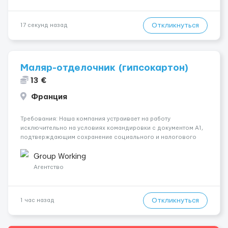
Откликнуться
17 секунд назад
Маляр-отделочник (гипсокартон)
13 €
Франция
Требования: Наша компания устраивает на работу
исключительно на условиях командировки с документом A1,
подтверждающим сохранение социального и налогового
статуса в стране проживания во время работы в ЕС.Документ
A1 могут получить граждане стран с упрощенным доступом к
Group Working
рынку труда ЕС (Укра...
Агентство
Откликнуться
1 час назад