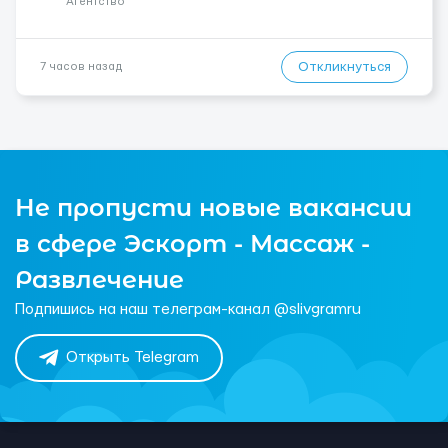
Агентство
Откликнуться
7 часов назад
Не пропусти новые вакансии
в сфере Эскорт - Массаж -
Развлечение
Подпишись на наш телеграм-канал @slivgramru
Открыть Telegram