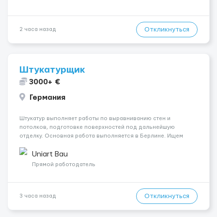
Откликнуться
2 часа назад
Штукатурщик
3000+ €
Германия
Штукатур выполняет работы по выравниванию стен и
потолков, подготовке поверхностей под дальнейшую
отделку. Основная работа выполняется в Берлине. Ищем
профессионалов на месте, приглашения делаем только для
специалистов с подтверждённым опытом и портфолио.
Uniart Bau
Обязанности Подготовка оснований ...
Прямой работодатель
Откликнуться
3 часа назад