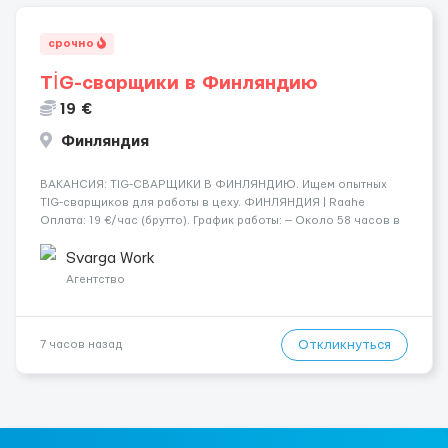
срочно
TİG-сварщики в Финляндию
19 €
Финляндия
​​ВАКАНСИЯ: TIG-СВАРЩИКИ В ФИНЛЯНДИЮ. Ищем опытных
TIG-сварщиков для работы в цеху. ФИНЛЯНДИЯ | Raahe
Оплата: 19 €/час (брутто). График работы: — Около 58 часов в
неделю гарантированно. — Возможны дополнительные
переработки. Дата начала: — Как можно скорее....
Svarga Work
Агентство
Откликнуться
7 часов назад