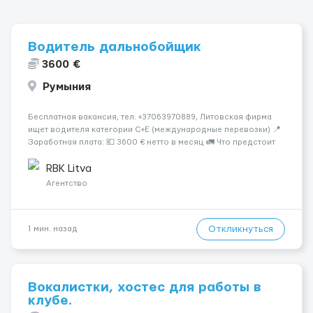
Водитель дальнобойщик
3600 €
Румыния
Бесплатная вакансия, тел. +37063970889, Литовская фирма
ищет водителя категории C+E (международные перевозки) 📍
Заработная плата: 💶 3600 € нетто в месяц 🚛 Что предстоит
делать: Международные перевозки на тентах и
рефрижераторах. В среднем 400–500 км в день. Погрузки и
RBK Litva
разгрузки...
Агентство
Откликнуться
1 мин. назад
Вокалистки, хостес для работы в
клубе.