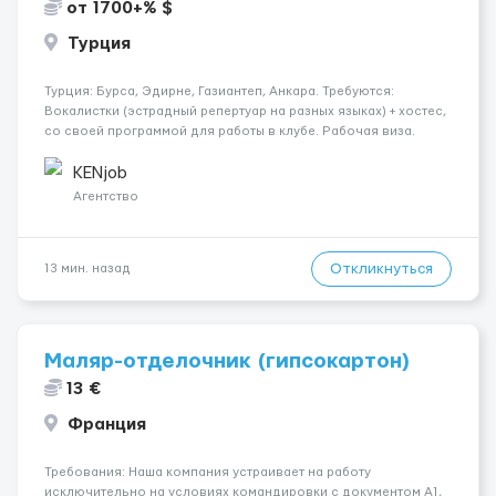
от 1700+% $
Турция
Турция: Бурса, Эдирне, Газиантеп, Анкара. Требуются:
Вокалистки (эстрадный репертуар на разных языках) + хостеc,
со своей программой для работы в клубе. Рабочая виза.
Контракт от четырех месяцев до года. Короткий контракт от
одного до трех месяцев. Мед. страховка. Высокая зарплат...
KENjob
Агентство
Откликнуться
13 мин. назад
Маляр-отделочник (гипсокартон)
13 €
Франция
Требования: Наша компания устраивает на работу
исключительно на условиях командировки с документом A1,