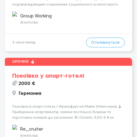
подтверждающим сохранение социального и налогового
статуса в стране проживания во время работы в ЕС.Документ
A1 могут получить граждане стран с упрощенным доступом к
Group Working
рынку труда ЕС (Укра...
Агентство
Откликнуться
2 часа назад
СРОЧНО
Покоївка у апарт-готелі
2000 €
Германия
Покоївка в апарт-готель | Франкфурт-на-Майні (Німеччина) 🧹
Прибирання апартаментів, заміна постільної білизни та
підготовка номерів до заселення. 💶 Оплата: 6,50–9 € за
номер, під час стажування — 8 €/год. Середній дохід —
близько 2000 € на місяць (після вирахув...
Re_cruiter
Агентство