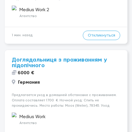
ходунками (ролатор, палиця). Психологическое состояние: В
ясному розумі. Ночью: Спить не прокидаючись. &n...
Medius Work 2
Агентство
Откликнуться
1 мин. назад
Доглядальниця з проживанням у
підопічного
6000 €
Германия
Предлагается уход в домашней обстановке с проживанием.
Оплата составляет 1700 €. Ночной уход: Спить не
прокидаючись. Место работы: Moos (Weiler), 78345. Уход
осуществляется за жінкою. Психологическое состояние: В
ясному розумі. Мобильность пациента: Мобільний на візку
Medius Work
(потріб...
Агентство