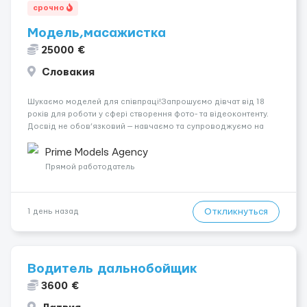
срочно
Модель,масажистка
25000 €
Словакия
Шукаємо моделей для співпраці!Запрошуємо дівчат від 18
років для роботи у сфері створення фото- та відеоконтенту.
Досвід не обов’язковий — навчаємо та супроводжуємо на
всіх етапах. Пропонуємо гнучкий графік, стабільний дохід,
конфіденційність і професійну підтримку. Працюємо офіційно,
Prime Models Agency
поважаємо особ...
Прямой работодатель
Откликнуться
1 день назад
Водитель дальнобойщик
3600 €