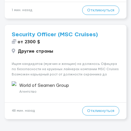
Откликнуться
1 мин. назад
Security Officer (MSC Cruises)
от 2300 $
Другие страны
Ищем кандидатов (мужчин и женщин) на должнось Офицера
по безопасности на круизных лайнерах компании MSC Cruises
Возможен карьерный рост от должности охранника до
оператора видеонаблюдения и выше - до заместителя
начальника охраны и начальника охраны. График работы
World of Seamen Group
посменный, суммарной продолж...
Агентство
Откликнуться
48 мин. назад