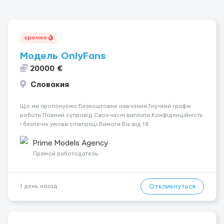
срочно
Модель OnlyFans
20000 €
Словакия
Що ми пропонуємо:Безкоштовне навчання.Гнучкий графік
роботи.Повний супровід Своєчасні виплати.Конфіденційність
і безпечні умови співпраці.Вимоги:Вік від 18
років.Відповідальність.Бажання працювати та
розвиватися.Досвід не обов’язковий.Якщо вас зацікавила
Prime Models Agency
вакансія — залишайте відгук, і ми зв’яжемося ...
Прямой работодатель
Откликнуться
1 день назад