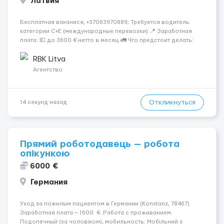
Латвия
Бесплатная ваканися, +37063970889; Требуется водитель
категории C+E (международные перевозки) 📍 Заработная
плата: 💶 до 3600 € нетто в месяц 🚛 Что предстоит делать:
Международные перевозки на тентах и рефрижераторах. В
среднем 400–500 км в день. Погр...
RBK Litva
Агентство
Откликнуться
14 секунд назад
Прямий роботодавець — робота
опікункою
6000 €
Германия
Уход за пожилым пациентом в Германии (Konstanz, 78467)
Заработная плата — 1600 €. Работа с проживанием.
Подопечный (за чоловіком), мобильность: Мобільний з