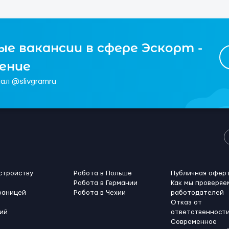
е вакансии в сфере Эскорт -
чение
ал @slivgramru
стройству
Работа в Польше
Публичная офер
Работа в Германии
Как мы проверяе
раницей
Работа в Чехии
работодателей
Отказ от
ий
ответственност
Современное