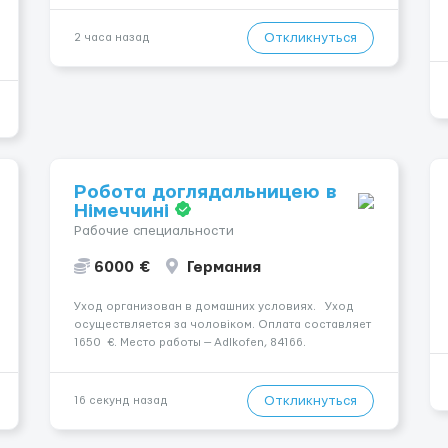
Берлин 💜Прямой работодатель 💙Большая
заработная плата 💚Мы гарантируем Наличие
Откликнуться
2 часа назад
работы. Поток 💝 incall / Out...
Робота доглядальницею в
Німеччині
Рабочие специальности
6000 €
Германия
Уход организован в домашних условиях. Уход
осуществляется за чоловіком. Оплата составляет
1650 €. Место работы — Adlkofen, 84166.
Мобильность пациента: Чоловік мобільний з
ходунками (ролатор, палиця). Ночной уход:
Чоловік безперервний сон без перерв. Услови...
Откликнуться
16 секунд назад