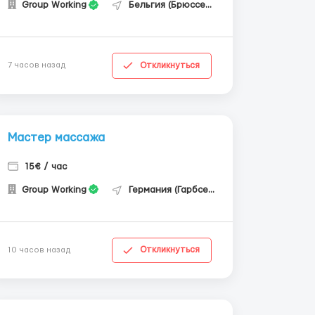
Group Working
Бельгия (Брюссель)
Откликнуться
7 часов назад
Мастер массажа
15€ / час
Group Working
Германия (Гарбсен)
Откликнуться
10 часов назад