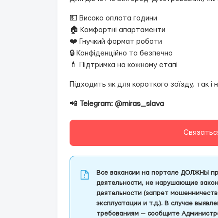
💵 Висока оплата години
🏠 Комфортні апартаменти
❤️ Гнучкий формат роботи
🔒 Конфіденційно та безпечно
💄 Підтримка на кожному етапі
Підходить як для короткого заїзду, так і 
📲
Telegram: @miras_slava
Связатьс
Все вакансии на портале ДОЛЖНЫ пр
деятельности, не нарушающие закон
деятельности (запрет мошенничеств
эксплуатации и т.д.). В случае выяв
требованиям — сообщите Администра