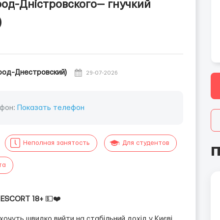
род-Дністровского— гнучкий
)
род-Днестровский)
29-07-2026
фон:
Показать телефон
Неполная занятость
Для студентов
П
та
| ESCORT 18+
💵❤️
 хочуть швидко вийти на стабільний дохід у Києві.