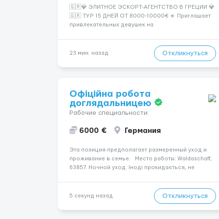
🇬🇷💎 ЭЛИТНОЕ ЭСКОРТ-АГЕНТСТВО В ГРЕЦИИ 💎
🇬🇷 ТУР 15 ДНЕЙ ОТ 8000-10000€ 🔹 Приглашает
привлекательных девушек на
высокооплачиваемую работу в солнечной Греции!
🔹 Если ты любишь подарки, комфорт, внимание и
хорошие деньги 💶 — это предложение для тебя! 🔹
Откликнуться
23 мин. назад
Требования: ✔️ Возраст от ...
Офіційна робота
доглядальницею
Рабочие специальности
6000 €
Германия
Эта позиция предполагает размеренный уход и
проживание в семье. Место работы: Waldaschaff,
63857. Ночной уход: Іноді прокидається, не
щодня. Уход осуществляется за чоловіком.
Заработная плата — 1600 €. Мобильность
пациента: Прикутий до ліжка (можливість сидіти є).
Откликнуться
5 секунд назад
Психо...