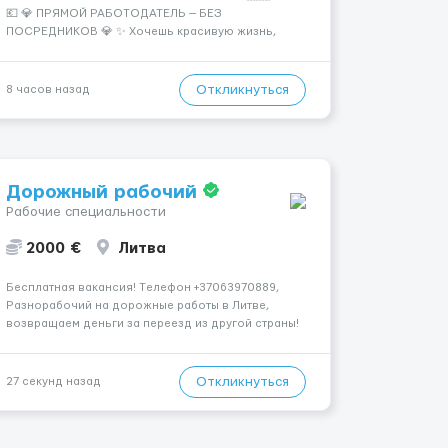
💶 💎 ПРЯМОЙ РАБОТОДАТЕЛЬ — БЕЗ
ПОСРЕДНИКОВ 💎 ✨ Хочешь красивую жизнь,
путешествия и высокий доход? Это твой шанс
изменить всё уже сейчас. 🔥 ПОЧЕМУ ИМЕННО МЫ:
— Опытная команда с годами практики —
Откликнуться
8 часов назад
Стабильный поток клиентов (без ...
Дорожный рабочий
Рабочие специальности
2000 €
Литва
Бесплатная вакансия! Tелефон +37063970889,
Разнорабочий на дорожные работы в Литве,
возвращаем деньги за переезд из другой страны!
📌 ТРЕБОВАНИЯ: - Мужчины возраст 18-55 лет 📆
ГРАФИК РАБОТЫ: - 5-6 дней в неделю 8-12 часов в
день 💳 ОПЛАТА ТРУДА: - ставка 9 евро/час днем...
Откликнуться
27 секунд назад