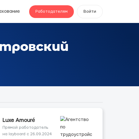
ахование
Работодателям
Войти
стровский
Luxe Amouré
Прямой работодатель
на layboard с 26.09.2024