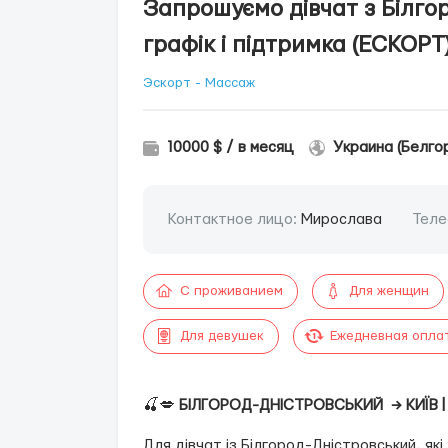
Запрошуємо дівчат з Білго
графік і підтримка (ЕСКОРТ
Эскорт - Массаж
10000 $ / в месяц
Украина (Белго
Контактное лицо:
Мирослава
Теле
С проживанием
Для женщин
Для девушек
Ежедневная опла
🍒💋
БІЛГОРОД-ДНІСТРОВСЬКИЙ
→ КИЇВ 
Для дівчат із Білгород-Дністровський, які