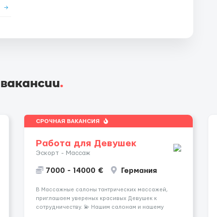
е
→
 вакансии
.
СРОЧНАЯ ВАКАНСИЯ
Работа для Девушек
Эскорт - Массаж
7000 - 14000 €
Германия
В Массажные салоны тантрических массажей,
приглашаем увереных красивых Девушек к
сотрудничеству. 💫 Нашим салонам и нашему
имени больше 13лет 💫 Мы находимся в городе