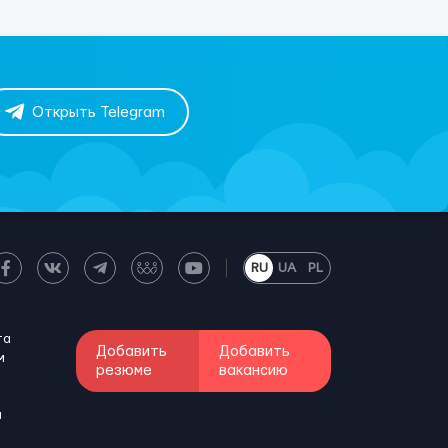
Открыть Telegram
RU
UA
PL
та
Добавить
Добавить
м
резюме
вакансию
и