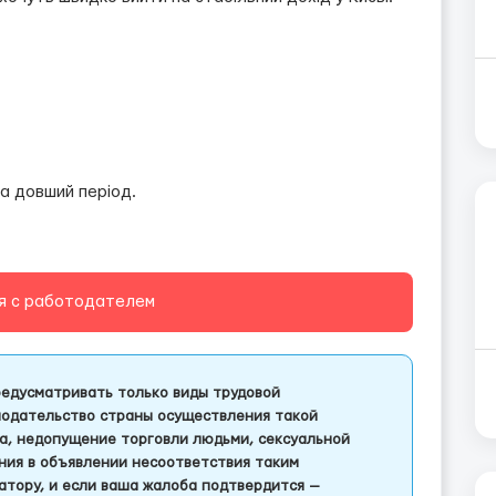
на довший період.
я с работодателем
едусматривать только виды трудовой
одательство страны осуществления такой
а, недопущение торговли людьми, сексуальной
ления в объявлении несоответствия таким
тору, и если ваша жалоба подтвердится —