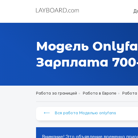
Д
Модель Onlyfa
Зарплата 700-
Работа за границей
Работа в Европе
Работа
⟵ Вся работа Моделью onlyfans
Внимание! Это объявление временно прио