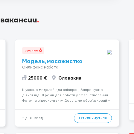
 вакансии
.
срочно
Модель,масажистка
Онлифанс Работа
25000 €
Словакия
Шукаємо моделей для співпраці!Запрошуємо
дівчат від 18 років для роботи у сфері створення
фото- та відеоконтенту. Досвід не обов’язковий —
навчаємо та супроводжуємо на всіх етапах.
Пропонуємо гнучкий графік, стабільний дохід,
конфіденційність і професійну підтримку.
Откликнуться
2 дня назад
Працюємо офіційно, поважаємо особ...