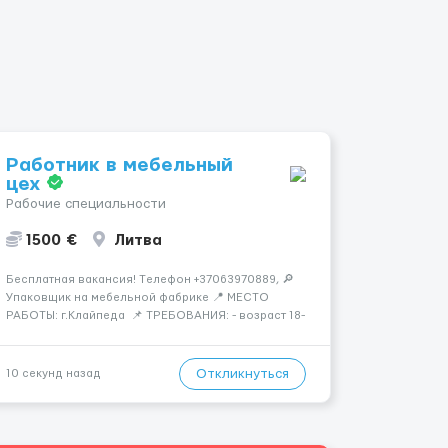
Работник в мебельный
цех
Рабочие специальности
1500 €
Литва
Бесплатная вакансия! Tелефон +37063970889, 🔎
Упаковщик на мебельной фабрике 📍 МЕСТО
РАБОТЫ: г.Клайпеда 📌 ТРЕБОВАНИЯ: - возраст 18-
55 лет, мужчины и женщины - можно без опыта
работы 💳 ОПЛАТА ТРУДА: - ставка 6 евро/час
нетто 📃 ОБЯЗАННОСТИ: - с...
Откликнуться
10 секунд назад