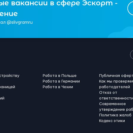
е вакансии в сфере Эскорт -
чение
ал @slivgramru
стройству
Работа в Польше
Публичная офер
Работа в Германии
Как мы проверяе
раницей
Работа в Чехии
работодателей
Отказ от
ий
ответственност
Современное
утверждение ра
Политика жалоб
Кодекс этики