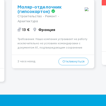
Маляр-отделочник
(гипсокартон)
Строительство - Ремонт -
Архитектура
13 €
Франция
Требования: Наша компания устраивает на работу
исключительно на условиях командировки с
документом A1, подтверждающим сохранение
социального и налогового статуса в стране
проживания во время работы в ЕС.Документ A1
могут получить граждане стран с упрощенным
Откликнуться
2 часа назад
доступом к рынку труда ЕС (Укра...