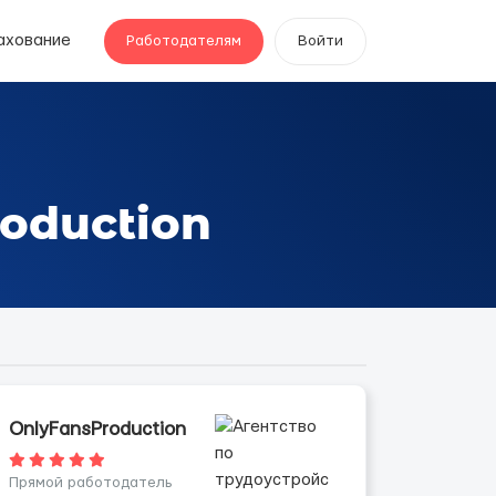
ахование
Работодателям
Войти
oduction
OnlyFansProduction
Прямой работодатель