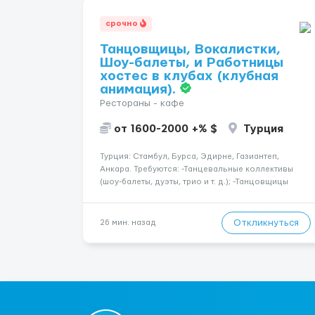
срочно
Танцовщицы, Вокалистки,
Шоу-балеты, и Работницы
хостес в клубах (клубная
анимация).
Рестораны - кафе
от 1600-2000 +% $
Турция
Турция: Стамбул, Бурса, Эдирне, Газиантеп,
Анкара. Требуются: -Танцевальные коллективы
(шоу-балеты, дуэты, трио и т. д.); -Танцовщицы
(экзотика, го-го, восточные, paty girls, и т. д.);
-Вокалистки (эстрадный репертуар на разных
языках); -Гимнастки; -Работницы хостесc в кл...
Откликнуться
26 мин. назад