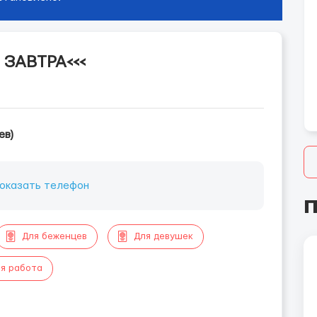
 ЗАВТРА<<<
ев)
оказать телефон
П
Для беженцев
Для девушек
я работа