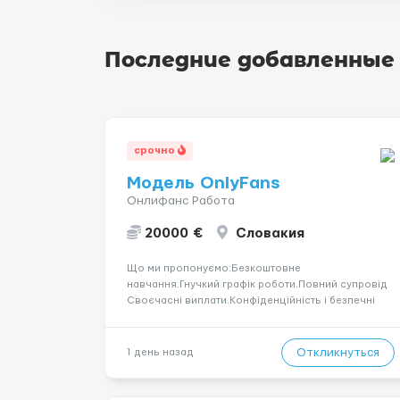
Последние добавленные
срочно
Модель OnlyFans
Онлифанс Работа
20000 €
Словакия
Що ми пропонуємо:Безкоштовне
навчання.Гнучкий графік роботи.Повний супровід
Своєчасні виплати.Конфіденційність і безпечні
умови співпраці.Вимоги:Вік від 18
років.Відповідальність.Бажання працювати та
розвиватися.Досвід не обов’язковий.Якщо вас
Откликнуться
1 день назад
зацікавила вакансія — залишайте відгук, і ми
зв’яжемося ...