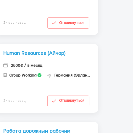
Откликнуться
2 часа назад
Human Resources (Айчар)
2500€ / в месяц
Group Working
Германия (Эрланген)
Откликнуться
2 часа назад
Работа дорожным рабочим