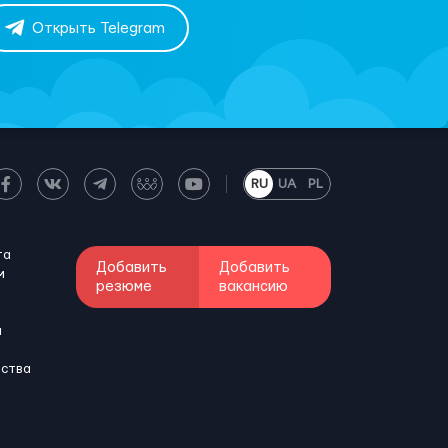
Открыть Telegram
RU
UA
PL
та
Добавить
Добавить
м
резюме
вакансию
и
бства