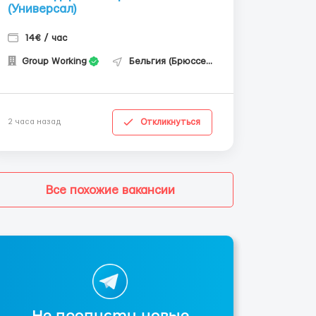
(Универсал)
14€ / час
Group Working
Бельгия (Брюссель)
Откликнуться
2 часа назад
Все похожие вакансии
Не пропусти новые