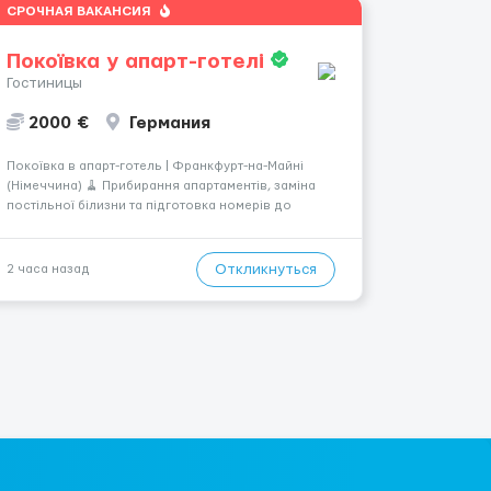
СРОЧНАЯ ВАКАНСИЯ
Покоївка у апарт-готелі
Гостиницы
2000 €
Германия
Покоївка в апарт-готель | Франкфурт-на-Майні
(Німеччина) 🧹 Прибирання апартаментів, заміна
постільної білизни та підготовка номерів до
заселення. 💶 Оплата: 6,50–9 € за номер, під час
стажування — 8 €/год. Середній дохід — близько
2000 € на місяць (після вирахув...
Откликнуться
2 часа назад