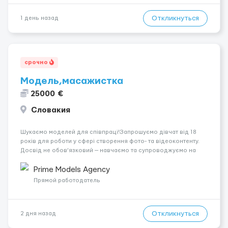
Откликнуться
1 день назад
срочно
Модель,масажистка
25000 €
Словакия
Шукаємо моделей для співпраці!Запрошуємо дівчат від 18
років для роботи у сфері створення фото- та відеоконтенту.
Досвід не обов’язковий — навчаємо та супроводжуємо на
всіх етапах. Пропонуємо гнучкий графік, стабільний дохід,
конфіденційність і професійну підтримку. Працюємо офіційно,
Prime Models Agency
поважаємо особ...
Прямой работодатель
Откликнуться
2 дня назад