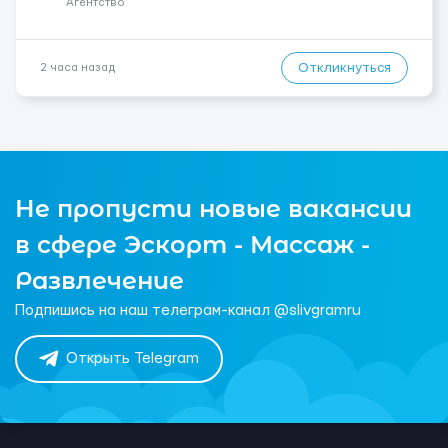
Агентство
Откликнуться
2 часа назад
Не пропусти новые вакансии
в сфере Эскорт - Массаж -
Развлечение
Подпишись на наш телеграм-канал @slivgramru
Открыть Telegram