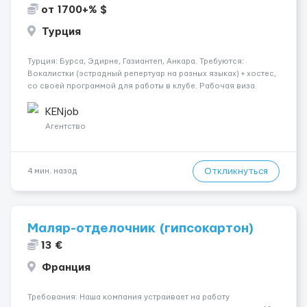
от 1700+% $
Турция
Турция: Бурса, Эдирне, Газиантеп, Анкара. Требуются:
Вокалистки (эстрадный репертуар на разных языках) + хостеc,
со своей программой для работы в клубе. Рабочая виза.
Контракт от четырех месяцев до года. Короткий контракт от
одного до трех месяцев. Мед. страховка. Высокая зарплат...
KENjob
Агентство
Откликнуться
4 мин. назад
Маляр-отделочник (гипсокартон)
13 €
Франция
Требования: Наша компания устраивает на работу