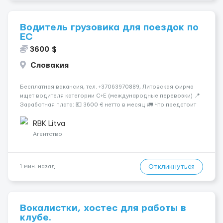
Водитель грузовика для поездок по
ЕС
3600 $
Словакия
Бесплатная вакансия, тел. +37063970889, Литовская фирма
ищет водителя категории C+E (международные перевозки) 📍
Заработная плата: 💶 3600 € нетто в месяц 🚛 Что предстоит
делать: Международные перевозки на тентах и
рефрижераторах. В среднем 400–500 км в день. Погрузки и
RBK Litva
разгрузки...
Агентство
Откликнуться
1 мин. назад
Вокалистки, хостес для работы в
клубе.