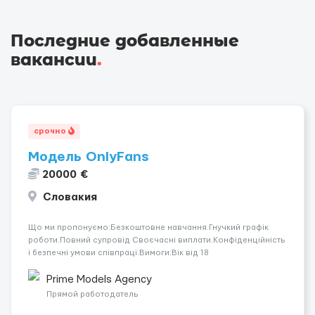
Последние добавленные
вакансии
.
срочно
Модель OnlyFans
20000 €
Словакия
Що ми пропонуємо:Безкоштовне навчання.Гнучкий графік
роботи.Повний супровід Своєчасні виплати.Конфіденційність
і безпечні умови співпраці.Вимоги:Вік від 18
років.Відповідальність.Бажання працювати та
розвиватися.Досвід не обов’язковий.Якщо вас зацікавила
Prime Models Agency
вакансія — залишайте відгук, і ми зв’яжемося ...
Прямой работодатель