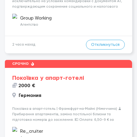
исключительно на условиях командировки с документом A1,
подтверждающим сохранение социального и налогового
статуса в стране проживания во время работы в ЕС.Документ
A1 могут получить граждане стран с упрощенным доступом к
Group Working
рынку труда ЕС (Укра...
Агентство
Откликнуться
2 часа назад
СРОЧНО
Покоївка у апарт-готелі
2000 €
Германия
Покоївка в апарт-готель | Франкфурт-на-Майні (Німеччина) 🧹
Прибирання апартаментів, заміна постільної білизни та
підготовка номерів до заселення. 💶 Оплата: 6,50–9 € за
номер, під час стажування — 8 €/год. Середній дохід —
близько 2000 € на місяць (після вирахув...
Re_cruiter