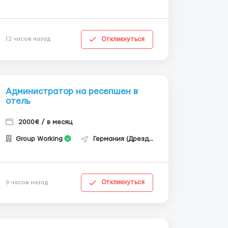
Откликнуться
12 часов назад
Администратор на ресепшен в
отель
2000€ / в месяц
Group Working
Германия (Дрезден)
Откликнуться
9 часов назад