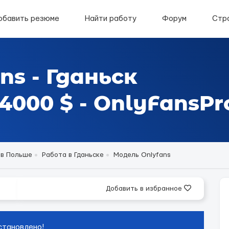
обавить резюме
Найти работу
Форум
Стр
ns - Гданьск
000 $ - OnlyFansPr
 в Польше
Работа в Гданьске
Модель Onlyfans
Добавить в избранное
становлено!