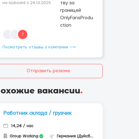
на layboard с 24.10.2025
7
Посмотреть отзывы о компании ⟶
Отправить резюме
охожие вакансии
.
Работник склада / грузчик
14,2€ / час
Group Working
Германия (Дуйсбург)