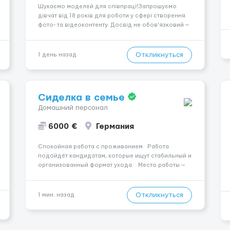
Шукаємо моделей для співпраці!Запрошуємо
дівчат від 18 років для роботи у сфері створення
фото- та відеоконтенту. Досвід не обов’язковий —
навчаємо та супроводжуємо на всіх етапах.
Пропонуємо гнучкий графік, стабільний дохід,
конфіденційність і професійну підтримку.
Откликнуться
1 день назад
Працюємо офіційно, поважаємо особ...
Сиделка в семье
Домашний персонал
6000 €
Германия
Спокойная работа с проживанием Работа
подойдёт кандидатам, которые ищут стабильный и
организованный формат ухода. Место работы —
Bad Dürrheim, 78073. Заработная плата составляет
1700 €. Уход осуществляется за парою.
Мобильность пациента: Чолов...
Откликнуться
1 мин. назад