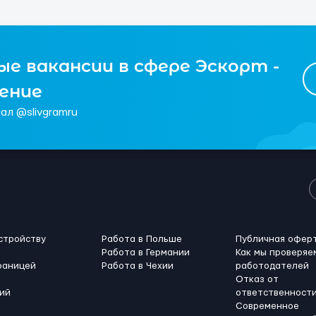
е вакансии в сфере Эскорт -
чение
ал @slivgramru
стройству
Работа в Польше
Публичная офер
Работа в Германии
Как мы проверяе
раницей
Работа в Чехии
работодателей
Отказ от
ий
ответственност
Современное