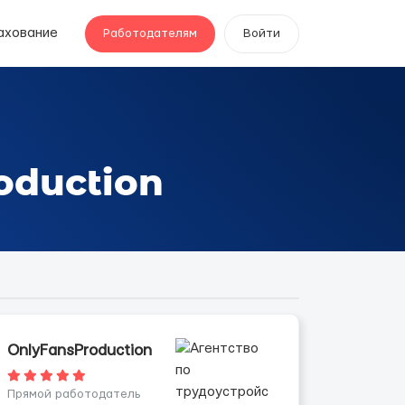
ахование
Работодателям
Войти
oduction
OnlyFansProduction
Прямой работодатель