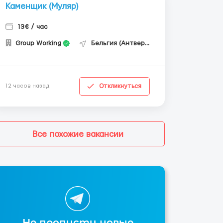
Каменщик (Муляр)
13€ / час
Group Working
Бельгия (Антверпен)
Откликнуться
12 часов назад
Все похожие вакансии
Не пропусти новые