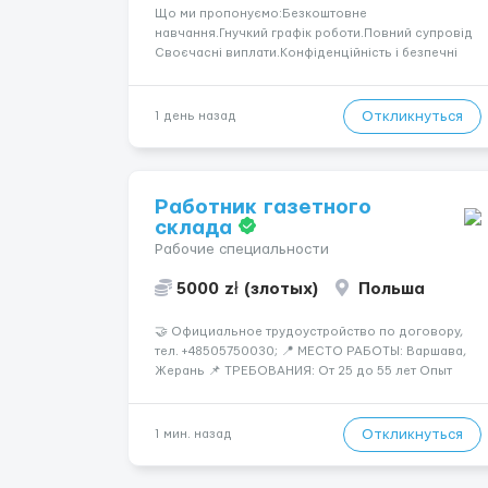
Що ми пропонуємо:Безкоштовне
навчання.Гнучкий графік роботи.Повний супровід
Своєчасні виплати.Конфіденційність і безпечні
умови співпраці.Вимоги:Вік від 18
років.Відповідальність.Бажання працювати та
розвиватися.Досвід не обов’язковий.Якщо вас
Откликнуться
1 день назад
зацікавила вакансія — залишайте відгук, і ми
зв’яжемося ...
Работник газетного
склада
Рабочие специальности
5000 zł (злотых)
Польша
🤝 Официальное трудоустройство по договору,
тел. +48505750030; 📍 МЕСТО РАБОТЫ: Варшава,
Жерань 📌 ТРЕБОВАНИЯ: От 25 до 55 лет Опыт
приветствуется, но не обязателен Разговорный
польский (уровень А кандидаты: Мужчины (25-55
лет) язык: разговорный уровень польского 📆
Откликнуться
1 мин. назад
ГРАФИК РАБОТЫ...