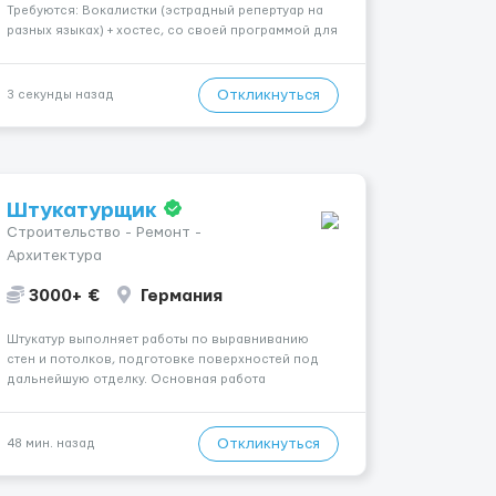
Требуются: Вокалистки (эстрадный репертуар на
разных языках) + хостеc, со своей программой для
работы в клубе. Рабочая виза. Контракт от четырех
месяцев до года. Короткий контракт от одного до
трех месяцев. Мед. страховка. Высокая зарплат...
Откликнуться
3 секунды назад
Штукатурщик
Строительство - Ремонт -
Архитектура
3000+ €
Германия
Штукатур выполняет работы по выравниванию
стен и потолков, подготовке поверхностей под
дальнейшую отделку. Основная работа
выполняется в Берлине. Ищем профессионалов
на месте, приглашения делаем только для
специалистов с подтверждённым опытом и
Откликнуться
48 мин. назад
портфолио. Обязанности Подготовка оснований
...