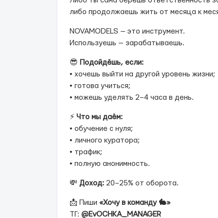
Либо ты сама берёшь ответственность з
либо продолжаешь жить от месяца к меся
NOVAMODELS — это инструмент.
Используешь — зарабатываешь.
😎
Подойдёшь, если:
• хочешь выйти на другой уровень жизни;
• готова учиться;
• можешь уделять 2–4 часа в день.
⚡️
Что мы даём:
• обучение с нуля;
• личного куратора;
• трафик;
• полную анонимность.
💸
Доход:
20–25% от оборота.
📩 Пиши
«Хочу в команду 🐇»
ТГ:
@EvOCHKA_MANAGER