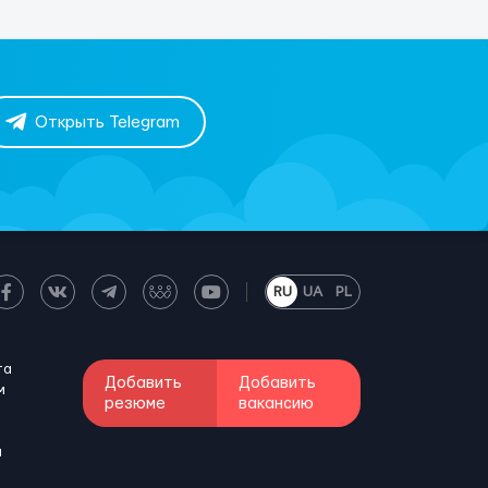
Открыть Telegram
RU
UA
PL
та
Добавить
Добавить
м
резюме
вакансию
и