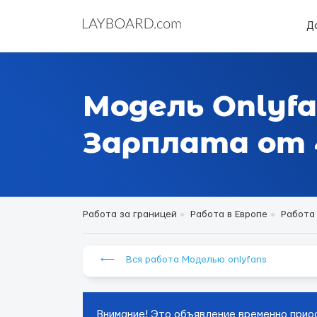
Д
Модель Onlyfa
Зарплата от 4
Работа за границей
Работа в Европе
Работа
⟵ Вся работа Моделью onlyfans
Внимание! Это объявление временно прио