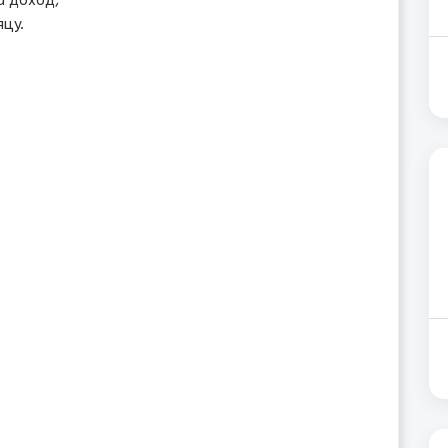
а доход,
цу.