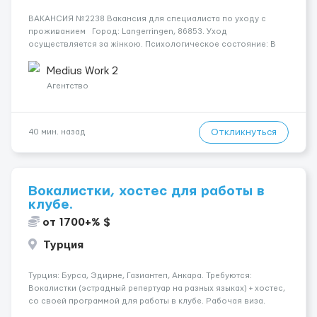
ВАКАНСИЯ №2238 Вакансия для специалиста по уходу с
проживанием Город: Langerringen, 86853. Уход
осуществляется за жінкою. Психологическое состояние: В
ясному розумі. Мобильность пациента: Прикутий до ліжка
(можливість сидіти є). Ночью пациент: Іноді прокидається, не
Medius Work 2
щодня...
Агентство
Откликнуться
40 мин. назад
Вокалистки, хостес для работы в
клубе.
от 1700+% $
Турция
Турция: Бурса, Эдирне, Газиантеп, Анкара. Требуются:
Вокалистки (эстрадный репертуар на разных языках) + хостеc,
со своей программой для работы в клубе. Рабочая виза.
Контракт от четырех месяцев до года. Короткий контракт от