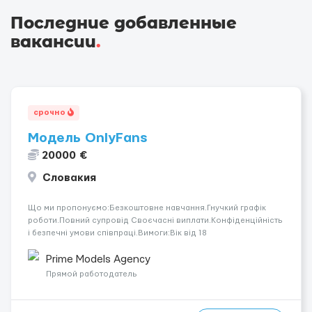
Последние добавленные
вакансии
.
срочно
Модель OnlyFans
20000 €
Словакия
Що ми пропонуємо:Безкоштовне навчання.Гнучкий графік
роботи.Повний супровід Своєчасні виплати.Конфіденційність
і безпечні умови співпраці.Вимоги:Вік від 18
років.Відповідальність.Бажання працювати та
розвиватися.Досвід не обов’язковий.Якщо вас зацікавила
Prime Models Agency
вакансія — залишайте відгук, і ми зв’яжемося ...
Прямой работодатель