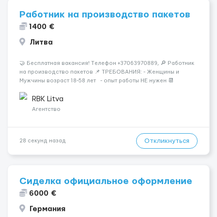
Работник на производство пакетов
1400 €
Литва
🤝 Бесплатная вакансия! Tелефон +37063970889, 🔎 Работник
на производство пакетов 📌 ТРЕБОВАНИЯ: - Женщины и
Мужчины возраст 18-58 лет - опыт работы НЕ нужен 📆
ГРАФИК РАБОТЫ: - график работы (в зависимости от отдела и
должности), смены по 11-12 часов 💳 ОПЛАТА ...
RBK Litva
Агентство
Откликнуться
28 секунд назад
Сиделка официальное оформление
6000 €
Германия