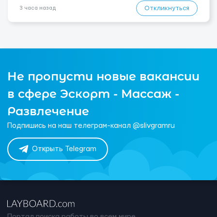
Откликнуться
3 часа назад
Не пропусти новые вакансии
в сфере Эскорт - Массаж -
Развлечение
Подпишись на наш телеграм-канал @slivgramru
Открыть Telegram
Портал поиска работы во всем мире.