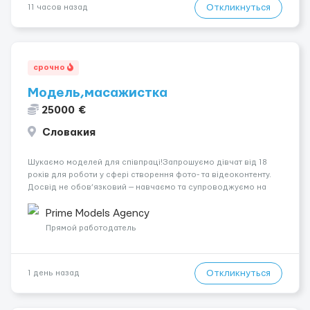
Откликнуться
11 часов назад
срочно
Модель,масажистка
25000 €
Словакия
Шукаємо моделей для співпраці!Запрошуємо дівчат від 18
років для роботи у сфері створення фото- та відеоконтенту.
Досвід не обов’язковий — навчаємо та супроводжуємо на
всіх етапах. Пропонуємо гнучкий графік, стабільний дохід,
конфіденційність і професійну підтримку. Працюємо офіційно,
Prime Models Agency
поважаємо особ...
Прямой работодатель
Откликнуться
1 день назад