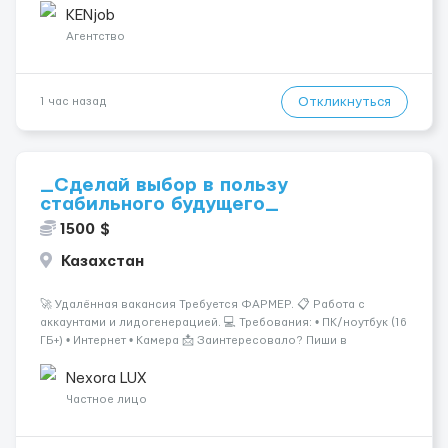
одного до трех месяцев. Мед. страховка. Высокая зарплат...
KENjob
Агентство
Откликнуться
1 час назад
_Сделай выбор в пользу
стабильного будущего_
1500 $
Казахстан
🚀 Удалённая вакансия Требуется ФАРМЕР. 📋 Работа с
аккаунтами и лидогенерацией. 💻 Требования: • ПК/ноутбук (16
ГБ+) • Интернет • Камера 📩 Заинтересовало? Пиши в
ЛС.@VladHR22 ...
Nexora LUX
Частное лицо