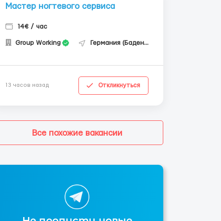
Мастер ногтевого сервиса
14€ / час
Group Working
Германия (Баден-Вюртемберг)
Откликнуться
13 часов назад
Все похожие вакансии
Не пропусти новые