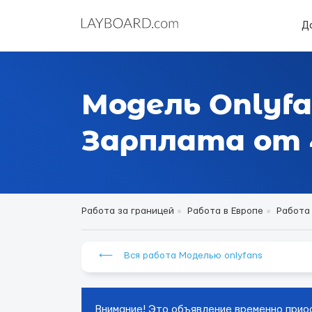
Д
Модель Onlyfa
Зарплата от 4
Работа за границей
Работа в Европе
Работа
⟵ Вся работа Моделью onlyfans
Внимание! Это объявление временно прио