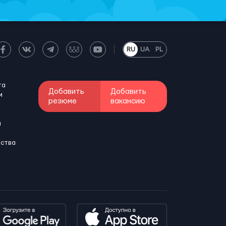
RU
UA
PL
та
Добавить
Добавить
м
резюме
вакансию
и
бства