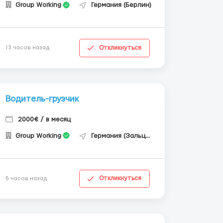
Group Working
Германия (Берлин)
Откликнуться
13 часов назад
Водитель-грузчик
2000€ / в месяц
Group Working
Германия (Зальцгиттер)
Откликнуться
6 часов назад