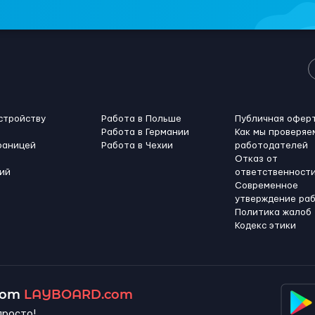
стройству
Работа в Польше
Публичная офер
Работа в Германии
Как мы проверяе
раницей
Работа в Чехии
работодателей
Отказ от
ий
ответственност
Современное
утверждение ра
Политика жалоб
Кодекс этики
 от
LAYBOARD.com
просто!