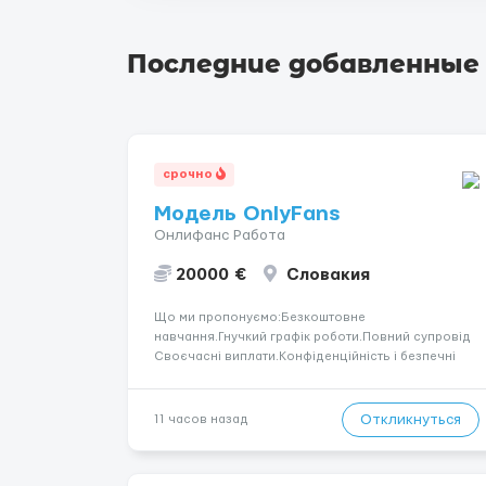
Последние добавленные
срочно
Модель OnlyFans
Онлифанс Работа
20000 €
Словакия
Що ми пропонуємо:Безкоштовне
навчання.Гнучкий графік роботи.Повний супровід
Своєчасні виплати.Конфіденційність і безпечні
умови співпраці.Вимоги:Вік від 18
років.Відповідальність.Бажання працювати та
розвиватися.Досвід не обов’язковий.Якщо вас
Откликнуться
11 часов назад
зацікавила вакансія — залишайте відгук, і ми
зв’яжемося ...