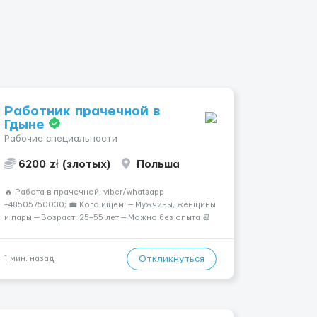
Работник прачечной в
Гдыне
Рабочие специальности
6200 zł (злотых)
Польша
🔥 Работа в прачечной, viber/whatsapp
+48505750030; 💼 Кого ищем: — Мужчины, женщины
и пары — Возраст: 25–55 лет — Можно без опыта 📆
График работы: — 5–6 дней в неделю — Смены по 12
часов (день/ночь 2/2): 🕕 06:00–18:00 / 18:0...
Откликнуться
1 мин. назад