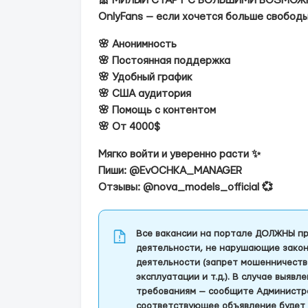
🎀 МИЛЫЙ СТАРТ С БОЛЬШИМИ ВОЗМОЖ
OnlyFans — если хочется больше свобод
🌸 Анонимность
🌸 Постоянная поддержка
🌸 Удобный график
🌸 США аудитория
🌸 Помощь с контентом
🌸 От 4000$
Мягко войти и уверенно расти ✨
Пиши: @EvOCHKA_MANAGER
Отзывы: @nova_models_official 💞
Все вакансии на портале ДОЛЖНЫ пр
деятельности, не нарушающие закон
деятельности (запрет мошенничеств
эксплуатации и т.д.). В случае выяв
требованиям — сообщите Администра
соответствующее объявление будет 