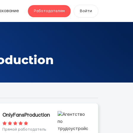
ахование
Работодателям
Войти
oduction
OnlyFansProduction
Прямой работодатель