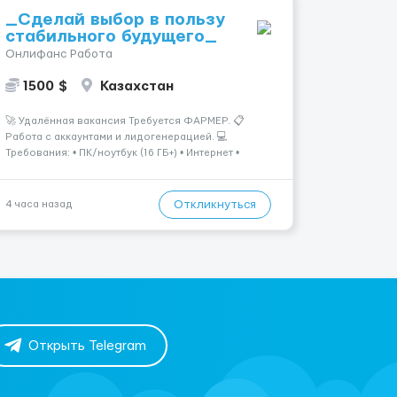
_Сделай выбор в пользу
стабильного будущего_
Онлифанс Работа
1500 $
Казахстан
🚀 Удалённая вакансия Требуется ФАРМЕР. 📋
Работа с аккаунтами и лидогенерацией. 💻
Требования: • ПК/ноутбук (16 ГБ+) • Интернет •
Камера 📩 Заинтересовало? Пиши в
ЛС.@VladHR22 ...
Откликнуться
4 часа назад
Открыть Telegram