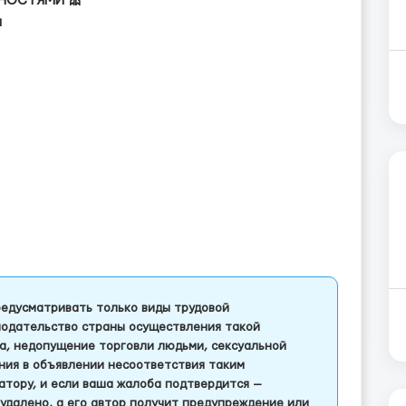
НОСТЯМИ 🎀
ы
едусматривать только виды трудовой
одательство страны осуществления такой
а, недопущение торговли людьми, сексуальной
ления в объявлении несоответствия таким
тору, и если ваша жалоба подтвердится —
удалено, а его автор получит предупреждение или