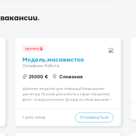
 вакансии
.
срочно
Модель,масажистка
Онлифанс Работа
25000 €
Словакия
Шукаємо моделей для співпраці!Запрошуємо
дівчат від 18 років для роботи у сфері створення
фото- та відеоконтенту. Досвід не обов’язковий —
навчаємо та супроводжуємо на всіх етапах.
Пропонуємо гнучкий графік, стабільний дохід,
конфіденційність і професійну підтримку.
Откликнуться
1 день назад
Працюємо офіційно, поважаємо особ...