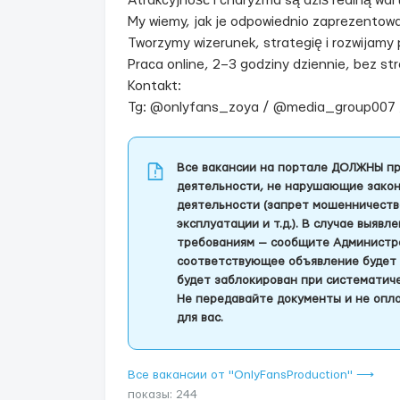
Atrakcyjność i charyzma są dziś realną war
My wiemy, jak je odpowiednio zaprezentow
Tworzymy wizerunek, strategię i rozwijamy p
Praca online, 2–3 godziny dziennie, bez str
Kontakt:
Tg: @onlyfans_zoya / @media_group007
Все вакансии на портале ДОЛЖНЫ пр
деятельности, не нарушающие закон
деятельности (запрет мошенничеств
эксплуатации и т.д.). В случае выяв
требованиям — сообщите Администра
соответствующее объявление будет 
будет заблокирован при систематич
Не передавайте документы и не опла
для вас.
Все вакансии от "OnlyFansProduction" ⟶
показы: 244