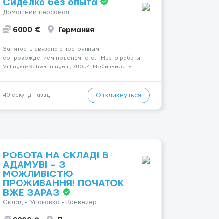
Сиделка без опыта
Домашний персонал
6000 €
Германия
Занятость связана с постоянным
сопровождением подопечного. Место работы —
Villingen-Schwenningen , 78054. Мобильность
пациента: Мобільний. Уход осуществляется за
жінкою. Ночной уход: Вночі спить не
прокидаючись. Условия и требования: Пол
Откликнуться
40 секунд назад
кандидата: жіноча. Язык ...
РОБОТА НА СКЛАДІ В
АДАМУВІ – З
МОЖЛИВІСТЮ
ПРОЖИВАННЯ! ПОЧАТОК
ВЖЕ ЗАРАЗ
Склад - Упаковка - Конвейер