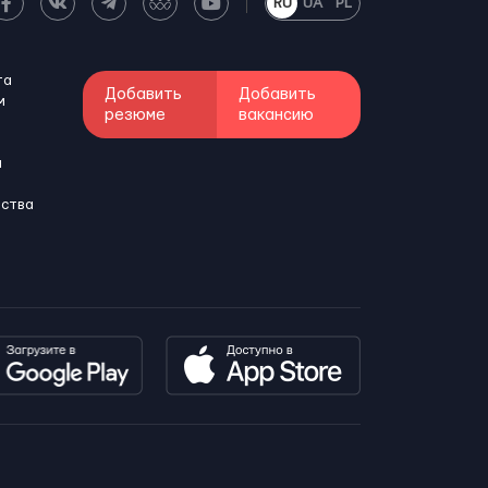
RU
UA
PL
та
Добавить
Добавить
м
резюме
вакансию
и
бства