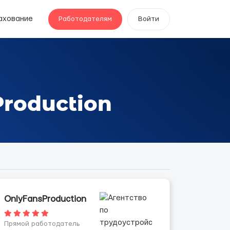
ахование
Работодателям
Войти
roduction
OnlyFansProduction
Прямой работодатель