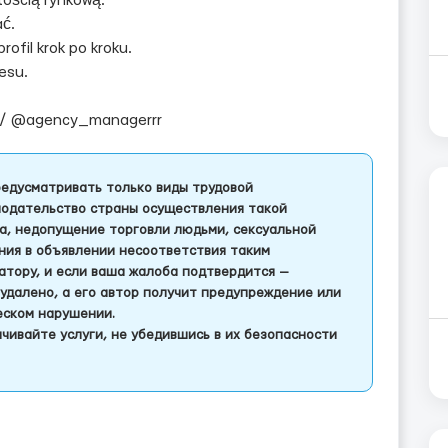
tością rynkową.
ać.
rofil krok po kroku.
esu.
 / @agency_managerrr
едусматривать только виды трудовой
одательство страны осуществления такой
а, недопущение торговли людьми, сексуальной
ления в объявлении несоответствия таким
тору, и если ваша жалоба подтвердится —
удалено, а его автор получит предупреждение или
еском нарушении.
чивайте услуги, не убедившись в их безопасности