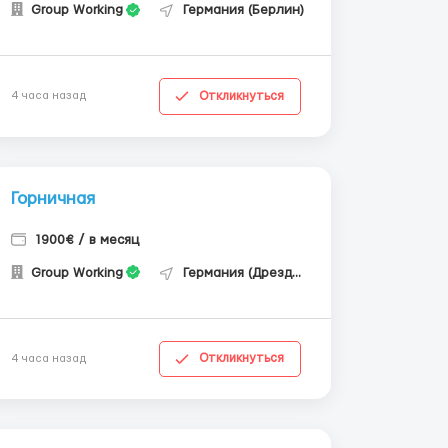
Group Working
Германия (Берлин)
Откликнуться
4 часа назад
Горничная
1900€ / в месяц
Group Working
Германия (Дрезден)
Откликнуться
4 часа назад