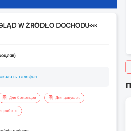
YGLĄD W ŹRÓDŁO DOCHODU<<<
роцлав)
оказать телефон
П
Для беженцев
Для девушек
я работа