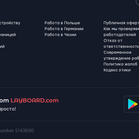
стройству
Работа в Польше
Публичная офер
Работа в Германии
Как мы проверяе
раницей
Работа в Чехии
работодателей
Отказ от
ий
ответственност
Современное
утверждение ра
Политика жалоб
Кодекс этики
 от
LAYBOARD.com
просто!
umber 5143690