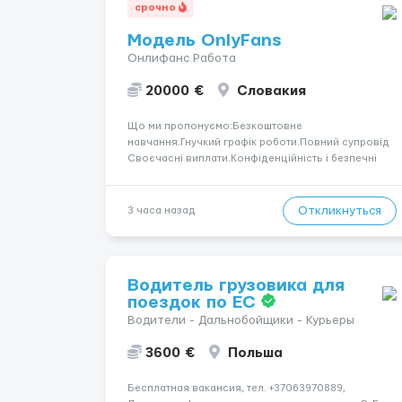
срочно
Модель OnlyFans
Онлифанс Работа
20000 €
Словакия
Що ми пропонуємо:Безкоштовне
навчання.Гнучкий графік роботи.Повний супровід
Своєчасні виплати.Конфіденційність і безпечні
умови співпраці.Вимоги:Вік від 18
років.Відповідальність.Бажання працювати та
розвиватися.Досвід не обов’язковий.Якщо вас
Откликнуться
3 часа назад
зацікавила вакансія — залишайте відгук, і ми
зв’яжемося ...
Водитель грузовика для
поездок по ЕС
Водители - Дальнобойщики - Курьеры
3600 €
Польша
Бесплатная вакансия, тел. +37063970889,