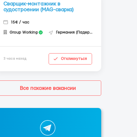
Сварщик-монтажник в
судостроении (MAG-сварка)
15€ / час
Group Working
Германия (Падерборн)
Откликнуться
3 часа назад
Все похожие вакансии