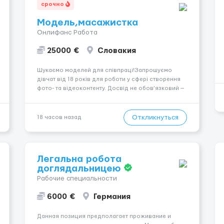
срочно
Модель,масажистка
Онлифанс Работа
25000 €
Словакия
Шукаємо моделей для співпраці!Запрошуємо
дівчат від 18 років для роботи у сфері створення
фото- та відеоконтенту. Досвід не обов’язковий —
навчаємо та супроводжуємо на всіх етапах.
Пропонуємо гнучкий графік, стабільний дохід,
конфіденційність і професійну підтримку.
Откликнуться
18 часов назад
Працюємо офіційно, поважаємо особ...
Легальна робота
доглядальницею
Рабочие специальности
6000 €
Германия
Данная позиция предполагает проживание и