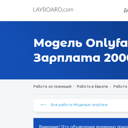
Д
Модель Onlyfa
Зарплата 2000
Работа за границей
Работа в Европе
Работа
⟵ Вся работа Моделью onlyfans
Внимание! Это объявление временно прио