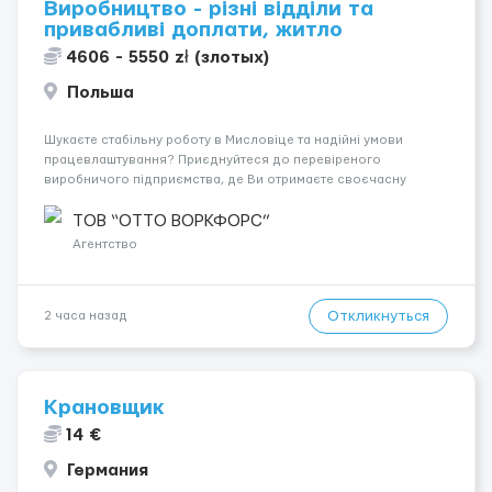
Виробництво - різні відділи та
привабливі доплати, житло
4606 - 5550 zł (злотых)
Польша
Шукаєте стабільну роботу в Мисловіце та надійні умови
працевлаштування? Приєднуйтеся до перевіреного
виробничого підприємства, де Ви отримаєте своєчасну
заробітну плату, навчання з першого дня та можливість
підібрати посаду відповідно до Ваших навичок
ТОВ “ОТТО ВОРКФОРС”
Локація: Мисловіце Форма пр...
Агентство
Откликнуться
2 часа назад
Крановщик
14 €
Германия