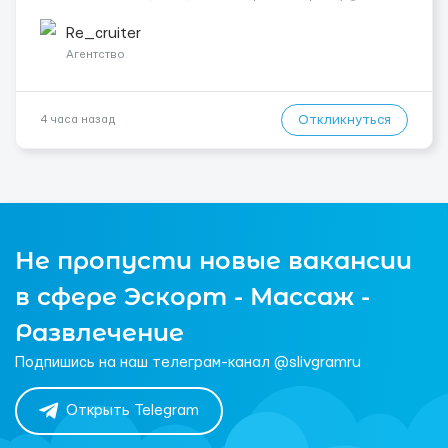
у 2–3 зміни 🏠 Житло — 650 зл/міс. Компенсація за власне
житло — 400 зл. 📦 Обов...
Re_cruiter
Агентство
Откликнуться
4 часа назад
Не пропусти новые вакансии
в сфере Эскорт - Массаж -
Развлечение
Подпишись на наш телеграм-канал @slivgramru
Открыть Telegram