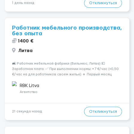
Откликнуться
1 день назад
Работник мебельного производства,
без опыта
1400 €
Литва
🛋 Работник мебельной фабрики (Вильнюс, Литва) 💶
Заработная плата: ✅ При выполнении нормы: • 7 €/час (+0,50
€/час на для работников своем жилье) 🔹 Первый месяц
работы или при невыполнении нормы: • 6 €/час 📍 Место
работы: Вильнюс 📦 Обязанности: Работа на современн...
RBK Litva
Агентство
Откликнуться
21 секунда назад