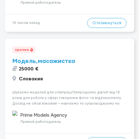
вакансія — залишайте відгук, і ми зв’яжемося ...
Прямой работодатель
Откликнуться
16 часов назад
срочно
Модель,масажистка
25000 €
Словакия
Шукаємо моделей для співпраці!Запрошуємо дівчат від 18
років для роботи у сфері створення фото- та відеоконтенту.
Досвід не обов’язковий — навчаємо та супроводжуємо на
всіх етапах. Пропонуємо гнучкий графік, стабільний дохід,
конфіденційність і професійну підтримку. Працюємо офіційно,
Prime Models Agency
поважаємо особ...
Прямой работодатель