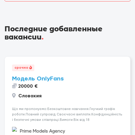
Последние добавленные
вакансии
.
срочно
Модель OnlyFans
20000 €
Словакия
Що ми пропонуємо:Безкоштовне навчання.Гнучкий графік
роботи.Повний супровід Своєчасні виплати.Конфіденційність
і безпечні умови співпраці.Вимоги:Вік від 18
років.Відповідальність.Бажання працювати та
розвиватися.Досвід не обов’язковий.Якщо вас зацікавила
Prime Models Agency