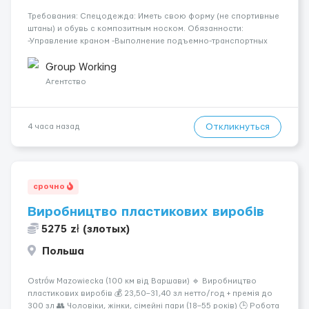
Требования: Спецодежда: Иметь свою форму (не спортивные
штаны) и обувь с композитным носком. Обязанности:
-Управление краном -Выполнение подъемно-транспортных
работ на строительных объектах, -Соблюдение правил и
инструкций по безопасности. -Опыт управления различными
Group Working
типами кранов (моб...
Агентство
Откликнуться
4 часа назад
срочно
Виробництво пластикових виробів
5275 zł (злотых)
Польша
Ostrów Mazowiecka (100 км від Варшави) 🔹 Виробництво
пластикових виробів 💰 23,50–31,40 зл нетто/год + премія до
300 зл 👥 Чоловіки, жінки, сімейні пари (18–55 років) 🕒 Робота