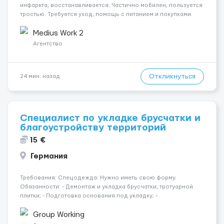
инфаркта, восстанавливается. Частично мобилен, пользуется
тростью. Требуется уход, помощь с питанием и покупками.
Работа начинается 23.12.2025. Желателен немецкий язык на
уровне общения. Курение запрещено. Сидел...
Medius Work 2
Агентство
Откликнуться
24 мин. назад
Специалист по укладке брусчатки и
благоустройству территорий
15 €
Германия
Требования: Спецодежда: Нужно иметь свою форму.
Обязанности: - Демонтаж и укладка брусчатки, тротуарной
плитки; - Подготовка основания под укладку; -
Благоустройство территории вокруг объекта. Будет
преимуществом: - Кладка кирпича и камня; - Опыт управления
Group Working
мини-экскаватором /...