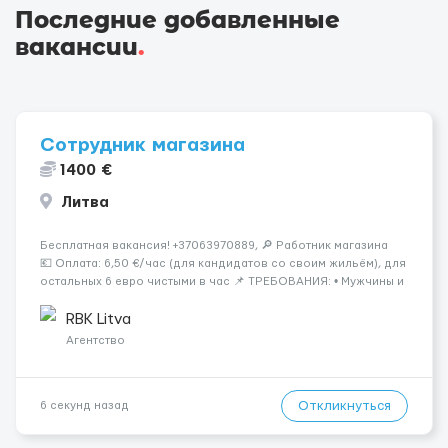
Последние добавленные
вакансии
.
Сотрудник магазина
1400 €
Литва
Бесплатная вакансия! +37063970889, 🔎 Работник магазина
💶 Оплата: 6,50 €/час (для кандидатов со своим жильём), для
остальных 6 евро чистыми в час 📌 ТРЕБОВАНИЯ: • Мужчины и
женщины • Без опыта работы • Ответственность и желание
работать &bul...
RBK Litva
Агентство
Откликнуться
6 секунд назад