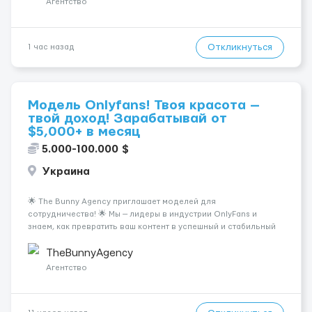
Агентство
Откликнуться
1 час назад
Модель Onlyfans! Твоя красота —
твой доход! Зарабатывай от
$5,000+ в месяц
5.000-100.000 $
Украина
🌟 The Bunny Agency приглашает моделей для
сотрудничества! 🌟 Мы — лидеры в индустрии OnlyFans и
знаем, как превратить ваш контент в успешный и стабильный
источник дохода. Если вы амбициозны, целеустремленны и
готовы к долгосрочному сотрудничеству, у вас есть
TheBunnyAgency
уникальная возможность ...
Агентство