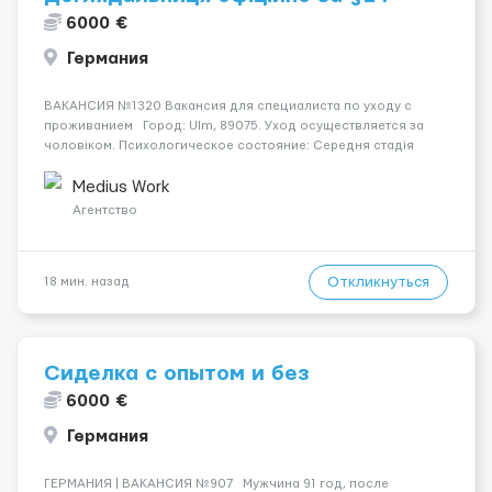
6000 €
Германия
ВАКАНСИЯ №1320 Вакансия для специалиста по уходу с
проживанием Город: Ulm, 89075. Уход осуществляется за
чоловіком. Психологическое состояние: Середня стадія
деменції. Мобильность пациента: Мобільний на візку (потрібна
допомога при переміщенні). Ночью пациент: Спить не пр...
Medius Work
Агентство
Откликнуться
18 мин. назад
Сиделка с опытом и без
6000 €
Германия
ГЕРМАНИЯ | ВАКАНСИЯ №907 Мужчина 91 год, после