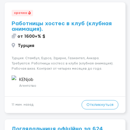
срочно
Работницы хостес в клуб (клубная
анимация).
от 1600+% $
Турция
Турция: Стамбул, Бурса, Эдирне, Газиантеп, Анкара.
Требуются: Работницы хостесc в клубе (клубная анимация).
Рабочая виза. Контракт от четырех месяцев до года.
Короткий контракт от одного до трех месяцев. Мед.
страховка. Высокая зарплата + %. Легально. Безопасно.
KENjob
*Коммуникабел...
Агентство
Откликнуться
11 мин. назад
Доглядальниця офіційно за §24