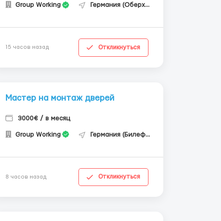
Group Working
Германия (Оберхаузен)
Откликнуться
15 часов назад
Мастер на монтаж дверей
3000€ / в месяц
Group Working
Германия (Билефельд)
Откликнуться
8 часов назад