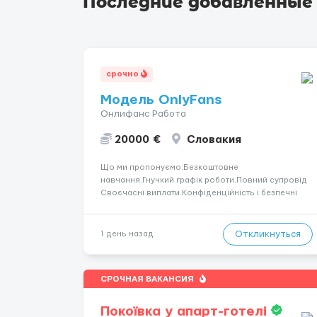
Последние добавленные
срочно
Модель OnlyFans
Онлифанс Работа
20000 €
Словакия
Що ми пропонуємо:Безкоштовне
навчання.Гнучкий графік роботи.Повний супровід
Своєчасні виплати.Конфіденційність і безпечні
умови співпраці.Вимоги:Вік від 18
років.Відповідальність.Бажання працювати та
розвиватися.Досвід не обов’язковий.Якщо вас
Откликнуться
1 день назад
зацікавила вакансія — залишайте відгук, і ми
зв’яжемося ...
СРОЧНАЯ ВАКАНСИЯ
Покоївка у апарт-готелі