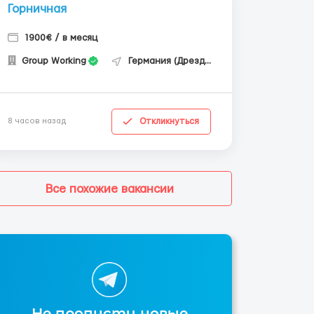
Горничная
1900€ / в месяц
Group Working
Германия (Дрезден)
Откликнуться
8 часов назад
Все похожие вакансии
Не пропусти новые