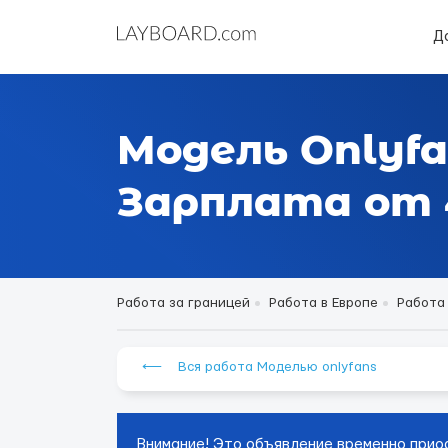
Д
Модель Onlyfa
Зарплата от 4
Работа за границей
Работа в Европе
Работа
⟵ Вся работа Моделью onlyfans
Внимание! Это объявление временно прио