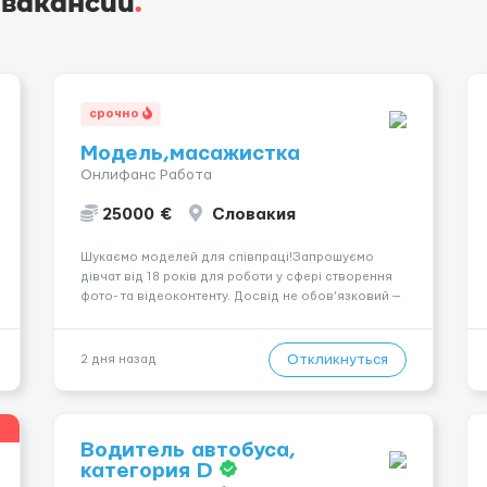
 вакансии
.
срочно
Модель,масажистка
Онлифанс Работа
25000 €
Словакия
Шукаємо моделей для співпраці!Запрошуємо
дівчат від 18 років для роботи у сфері створення
фото- та відеоконтенту. Досвід не обов’язковий —
навчаємо та супроводжуємо на всіх етапах.
Пропонуємо гнучкий графік, стабільний дохід,
конфіденційність і професійну підтримку.
Откликнуться
2 дня назад
Працюємо офіційно, поважаємо особ...
Водитель автобуса,
категория D