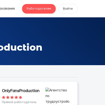
ахование
Работодателям
Войти
oduction
OnlyFansProduction
Прямой работодатель