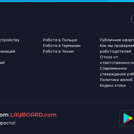
стройству
Работа в Польше
Публичная офер
Работа в Германии
Как мы проверяе
раницей
Работа в Чехии
работодателей
Отказ от
ий
ответственност
Современное
утверждение ра
Политика жалоб
Кодекс этики
 от
LAYBOARD.com
просто!