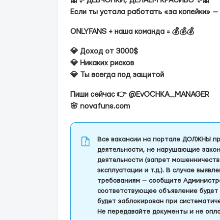
🎀✨ ДЕВЧОНКИ, ДЕЛАЕМ КРАСИВО ✨🎀
Если ты устала работать «за копейки» —
ONLYFANS + наша команда = 💰💰💰
💎 Доход от 3000$
💎 Никаких рисков
💎 Ты всегда под защитой
Пиши сейчас 👉 @EvOCHKA_MANAGER
🌸 novafuns.com
Все вакансии на портале ДОЛЖНЫ пр
деятельности, не нарушающие закон
деятельности (запрет мошенничеств
эксплуатации и т.д.). В случае выяв
требованиям — сообщите Администра
соответствующее объявление будет 
будет заблокирован при систематич
Не передавайте документы и не опла