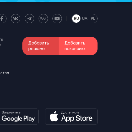
RU
UA
PL
та
Добавить
Добавить
м
резюме
вакансию
и
бства