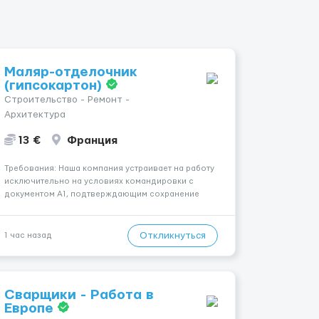
Маляр-отделочник
(гипсокартон)
Строительство - Ремонт -
Архитектура
13 €
Франция
Требования: Наша компания устраивает на работу
исключительно на условиях командировки с
документом A1, подтверждающим сохранение
социального и налогового статуса в стране
проживания во время работы в ЕС.Документ A1
могут получить граждане стран с упрощенным
Откликнуться
1 час назад
доступом к рынку труда ЕС (Укра...
Сварщики - Работа в
Европе