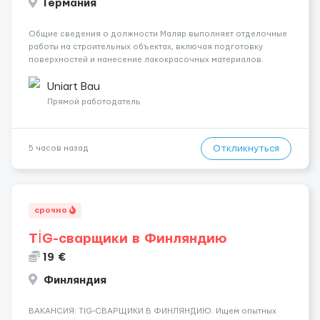
Германия
Общие сведения о должности Маляр выполняет отделочные
работы на строительных объектах, включая подготовку
поверхностей и нанесение лакокрасочных материалов.
Основная работа выполняется в Берлине. Ищем
профессионалов на месте, приглашения делаем только для
Uniart Bau
профессионалов с доказательным портф...
Прямой работодатель
Откликнуться
5 часов назад
срочно
TİG-сварщики в Финляндию
19 €
Финляндия
​​ВАКАНСИЯ: TIG-СВАРЩИКИ В ФИНЛЯНДИЮ. Ищем опытных