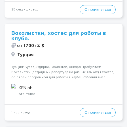
Откликнуться
25 секунд назад
Вокалистки, хостес для работы в
клубе.
от 1700+% $
Турция
Турция: Бурса, Эдирне, Газиантеп, Анкара. Требуются:
Вокалистки (эстрадный репертуар на разных языках) + хостеc,
со своей программой для работы в клубе. Рабочая виза.
Контракт от четырех месяцев до года. Короткий контракт от
одного до трех месяцев. Мед. страховка. Высокая зарплат...
KENjob
Агентство
Откликнуться
1 час назад