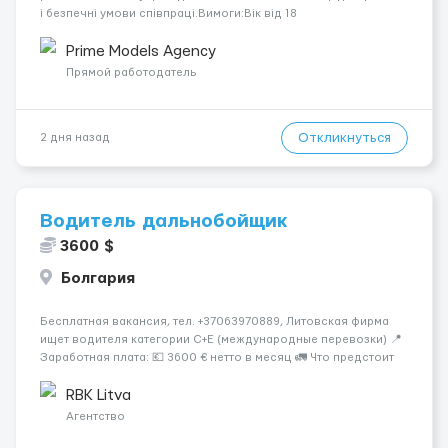
і безпечні умови співпраці.Вимоги:Вік від 18
років.Відповідальність.Бажання працювати та
розвиватися.Досвід не обов’язковий.Якщо вас зацікавила
Prime Models Agency
вакансія — залишайте відгук, і ми зв’яжемося ...
Прямой работодатель
Откликнуться
2 дня назад
Водитель дальнобойщик
3600 $
Болгария
Бесплатная вакансия, тел. +37063970889, Литовская фирма
ищет водителя категории C+E (международные перевозки) 📍
Заработная плата: 💶 3600 € нетто в месяц 🚛 Что предстоит
делать: Международные перевозки на тентах и
рефрижераторах. В среднем 400–500 км в день. Погрузки и
RBK Litva
разгрузки...
Агентство