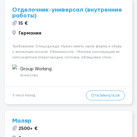
Отделочник-универсал (внутренние
работы)
15 €
Германия
Требования: Спецодежда: Нужно иметь свою форму и обувь
с железным носком. Обязанности: - Монтаж конструкций из
гипсокартона (перегородки, потолки, облицовка стен); -
Подготовка поверхностей под отделку; - Выполнение
малярных работ (шпатлевка, грунтовка, покраска); -
Group Working
Штукатурные работы ...
Агентство
Откликнуться
3 часа назад
Маляр
2500+ €