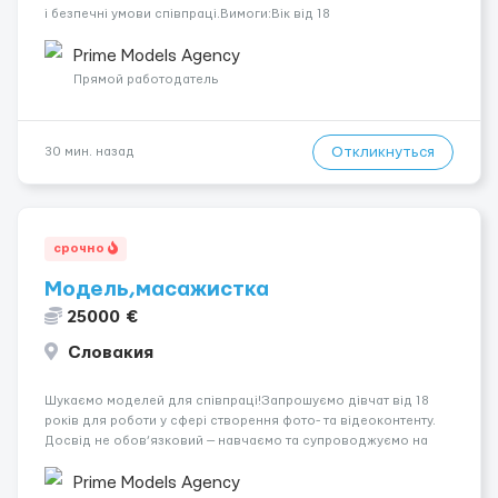
і безпечні умови співпраці.Вимоги:Вік від 18
років.Відповідальність.Бажання працювати та
розвиватися.Досвід не обов’язковий.Якщо вас зацікавила
Prime Models Agency
вакансія — залишайте відгук, і ми зв’яжемося ...
Прямой работодатель
Откликнуться
30 мин. назад
срочно
Модель,масажистка
25000 €
Словакия
Шукаємо моделей для співпраці!Запрошуємо дівчат від 18
років для роботи у сфері створення фото- та відеоконтенту.
Досвід не обов’язковий — навчаємо та супроводжуємо на
всіх етапах. Пропонуємо гнучкий графік, стабільний дохід,
конфіденційність і професійну підтримку. Працюємо офіційно,
Prime Models Agency