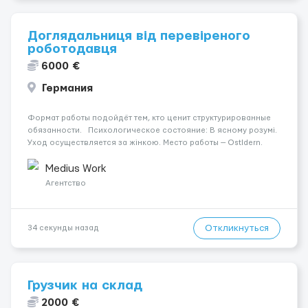
Доглядальниця від перевіреного
роботодавця
6000 €
Германия
Формат работы подойдёт тем, кто ценит структурированные
обязанности. Психологическое состояние: В ясному розумі.
Уход осуществляется за жінкою. Место работы — Ostldern.
Мобильность пациента: Мобільний з ходунками (ролатор,
палиця). Ночной уход: Спить не прокидаючись. Оплата
Medius Work
состав...
Агентство
Откликнуться
34 секунды назад
Грузчик на склад
2000 €