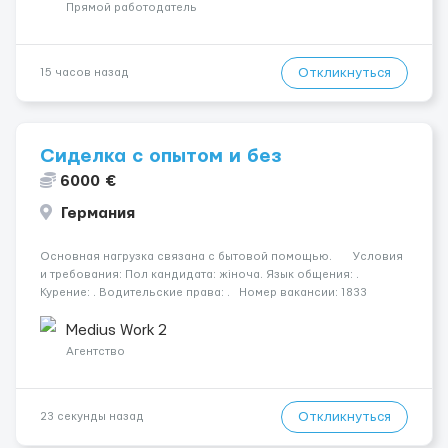
поважаємо особ...
Прямой работодатель
Откликнуться
15 часов назад
Сиделка с опытом и без
6000 €
Германия
Основная нагрузка связана с бытовой помощью. Условия
и требования: Пол кандидата: жіноча. Язык общения: .
Курение: . Водительские права: . Номер вакансии: 1833
КОНТАКТЫ ДЛЯ УТОЧНЕНИЯ УСЛОВИЙ Польша +48 459 567 591
Украина +...
Medius Work 2
Агентство
Откликнуться
23 секунды назад