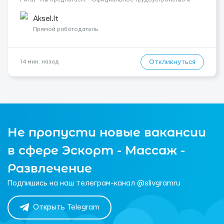
стабильную работу в сложившимся коллективе; - заработную
плату для квалифицированного сантехника 9,5 евро/час, ...
Aksel.lt
Прямой работодатель
Откликнуться
14 мин. назад
Не пропусти новые вакансии
в сфере Эскорт - Массаж -
Развлечение
Подпишись на наш телеграм-канал @slivgramru
Открыть Telegram