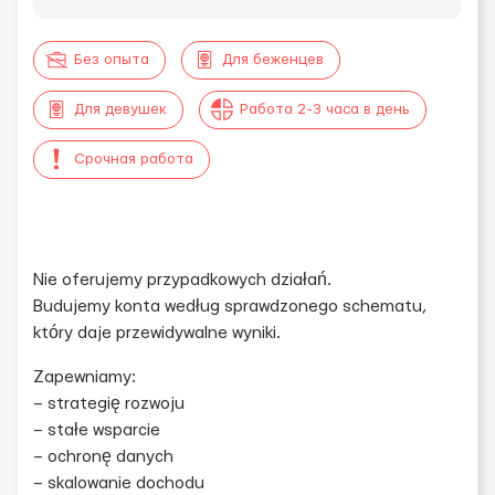
Без опыта
Для беженцев
Для девушек
Работа 2-3 часа в день
Срочная работа
Nie oferujemy przypadkowych działań.
Budujemy konta według sprawdzonego schematu,
który daje przewidywalne wyniki.
Zapewniamy:
– strategię rozwoju
– stałe wsparcie
– ochronę danych
– skalowanie dochodu