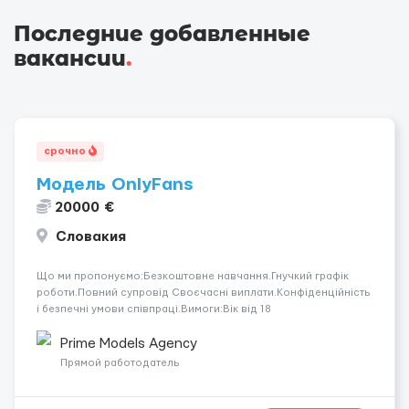
Последние добавленные
вакансии
.
срочно
Модель OnlyFans
20000 €
Словакия
Що ми пропонуємо:Безкоштовне навчання.Гнучкий графік
роботи.Повний супровід Своєчасні виплати.Конфіденційність
і безпечні умови співпраці.Вимоги:Вік від 18
років.Відповідальність.Бажання працювати та
розвиватися.Досвід не обов’язковий.Якщо вас зацікавила
Prime Models Agency
вакансія — залишайте відгук, і ми зв’яжемося ...
Прямой работодатель