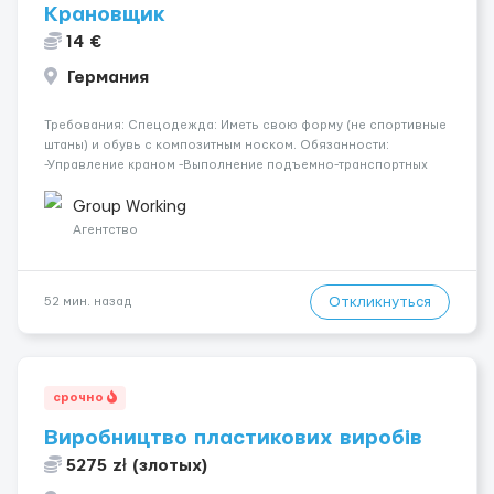
Крановщик
14 €
Германия
Требования: Спецодежда: Иметь свою форму (не спортивные
штаны) и обувь с композитным носком. Обязанности:
-Управление краном -Выполнение подъемно-транспортных
работ на строительных объектах, -Соблюдение правил и
инструкций по безопасности. -Опыт управления различными
Group Working
типами кранов (моб...
Агентство
Откликнуться
52 мин. назад
срочно
Виробництво пластикових виробів
5275 zł (злотых)