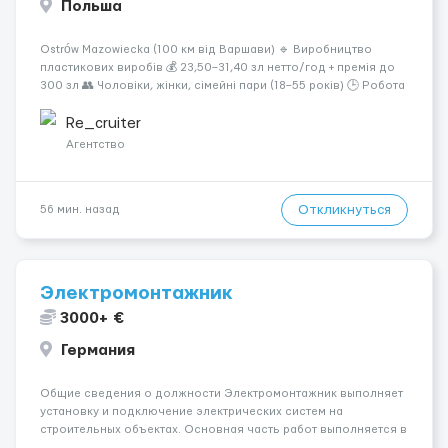
Польша
Ostrów Mazowiecka (100 км від Варшави) 🔹 Виробництво
пластикових виробів 💰 23,50–31,40 зл нетто/год + премія до
300 зл 👥 Чоловіки, жінки, сімейні пари (18–55 років) 🕒 Робота
у 2–3 зміни 🏠 Житло — 650 зл/міс. Компенсація за власне
житло — 400 зл. 📦 Обов...
Re_cruiter
Агентство
Откликнуться
56 мин. назад
Электромонтажник
3000+ €
Германия
Общие сведения о должности Электромонтажник выполняет
установку и подключение электрических систем на
строительных объектах. Основная часть работ выполняется в
Берлине. Ищем профессионалов на месте, приглашения