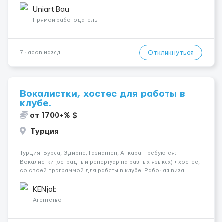
делаем только для профессионалов с доказательным
Uniart Bau
портфолио Обязанности ...
Прямой работодатель
Откликнуться
7 часов назад
Вокалистки, хостес для работы в
клубе.
от 1700+% $
Турция
Турция: Бурса, Эдирне, Газиантеп, Анкара. Требуются:
Вокалистки (эстрадный репертуар на разных языках) + хостеc,
со своей программой для работы в клубе. Рабочая виза.
Контракт от четырех месяцев до года. Короткий контракт от
одного до трех месяцев. Мед. страховка. Высокая зарплат...
KENjob
Агентство