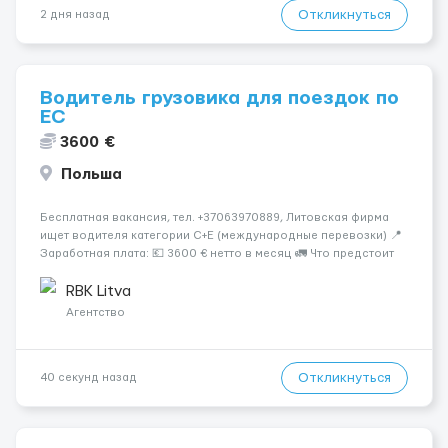
Откликнуться
2 дня назад
Водитель грузовика для поездок по
ЕС
3600 €
Польша
Бесплатная вакансия, тел. +37063970889, Литовская фирма
ищет водителя категории C+E (международные перевозки) 📍
Заработная плата: 💶 3600 € нетто в месяц 🚛 Что предстоит
делать: Международные перевозки на тентах и
рефрижераторах. В среднем 400–500 км в день. Погрузки и
RBK Litva
разгрузки...
Агентство
Откликнуться
40 секунд назад