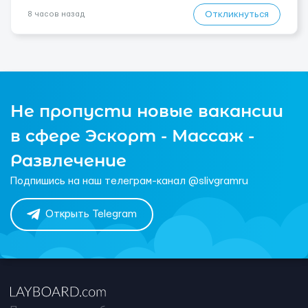
Откликнуться
8 часов назад
Не пропусти новые вакансии
в сфере Эскорт - Массаж -
Развлечение
Подпишись на наш телеграм-канал @slivgramru
Открыть Telegram