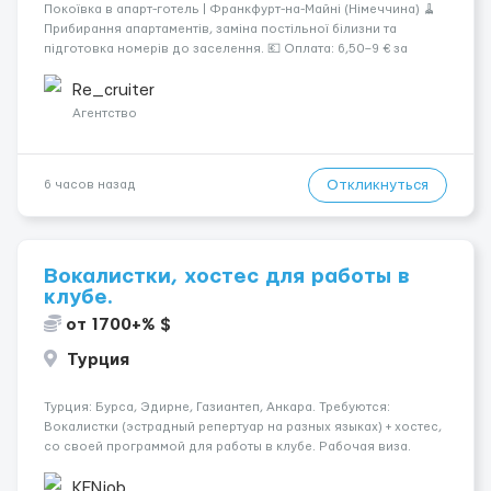
Покоївка в апарт-готель | Франкфурт-на-Майні (Німеччина) 🧹
Прибирання апартаментів, заміна постільної білизни та
підготовка номерів до заселення. 💶 Оплата: 6,50–9 € за
номер, під час стажування — 8 €/год. Середній дохід —
близько 2000 € на місяць (після вирахув...
Re_cruiter
Агентство
Откликнуться
6 часов назад
Вокалистки, хостес для работы в
клубе.
от 1700+% $
Турция
Турция: Бурса, Эдирне, Газиантеп, Анкара. Требуются:
Вокалистки (эстрадный репертуар на разных языках) + хостеc,
со своей программой для работы в клубе. Рабочая виза.
Контракт от четырех месяцев до года. Короткий контракт от
одного до трех месяцев. Мед. страховка. Высокая зарплат...
KENjob