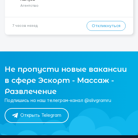
Агентство
Откликнуться
7 часов назад
Не пропусти новые вакансии
в сфере Эскорт - Массаж -
Развлечение
Подпишись на наш телеграм-канал @slivgramru
Открыть Telegram