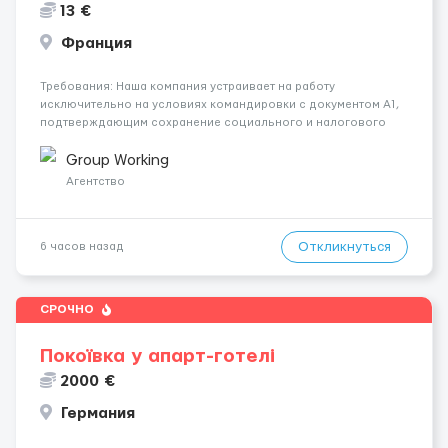
13 €
Франция
Требования: Наша компания устраивает на работу
исключительно на условиях командировки с документом A1,
подтверждающим сохранение социального и налогового
статуса в стране проживания во время работы в ЕС.Документ
A1 могут получить граждане стран с упрощенным доступом к
Group Working
рынку труда ЕС (Укра...
Агентство
Откликнуться
6 часов назад
СРОЧНО
Покоївка у апарт-готелі
2000 €
Германия