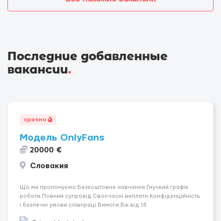
Последние добавленные
вакансии
.
срочно
Модель OnlyFans
20000 €
Словакия
Що ми пропонуємо:Безкоштовне навчання.Гнучкий графік
роботи.Повний супровід Своєчасні виплати.Конфіденційність
і безпечні умови співпраці.Вимоги:Вік від 18
років.Відповідальність.Бажання працювати та