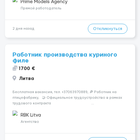
розвиватися.Досвід не обов’язковий.Якщо вас зацікавила
Prime Models Agency
вакансія — залишайте відгук, і ми зв’яжемося ...
Прямой работодатель
Откликнуться
2 дня назад
Работник производства куриного
филе
1700 €
Литва
Бесплатная вакансия, тел. +37063970889, 🔎 Работник на
птицефабрику, 🤝 Официальное трудоустройство в рамках
трудового контракта ...
RBK Litva
Агентство