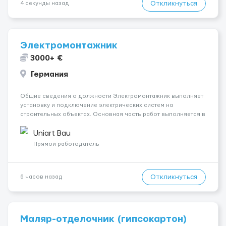
Откликнуться
4 секунды назад
Электромонтажник
3000+ €
Германия
Общие сведения о должности Электромонтажник выполняет
установку и подключение электрических систем на
строительных объектах. Основная часть работ выполняется в
Берлине. Ищем профессионалов на месте, приглашения
делаем только для профессионалов с доказательным
Uniart Bau
портфолио Обязанности ...
Прямой работодатель
Откликнуться
6 часов назад
Маляр-отделочник (гипсокартон)