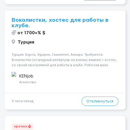
Вокалистки, хостес для работы в
клубе.
от 1700+% $
Турция
Турция: Бурса, Эдирне, Газиантеп, Анкара. Требуются:
Вокалистки (эстрадный репертуар на разных языках) + хостеc,
со своей программой для работы в клубе. Рабочая виза.
Контракт от четырех месяцев до года. Короткий контракт от
одного до трех месяцев. Мед. страховка. Высокая зарплат...
KENjob
Агентство
Откликнуться
3 часа назад
срочно