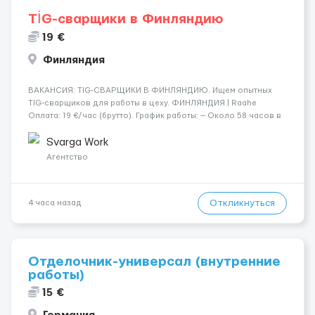
TİG-сварщики в Финляндию
19 €
Финляндия
​​ВАКАНСИЯ: TIG-СВАРЩИКИ В ФИНЛЯНДИЮ. Ищем опытных
TIG-сварщиков для работы в цеху. ФИНЛЯНДИЯ | Raahe
Оплата: 19 €/час (брутто). График работы: — Около 58 часов в
неделю гарантированно. — Возможны дополнительные
переработки. Дата начала: — Как можно скорее....
Svarga Work
Агентство
Откликнуться
4 часа назад
Отделочник-универсал (внутренние
работы)
15 €