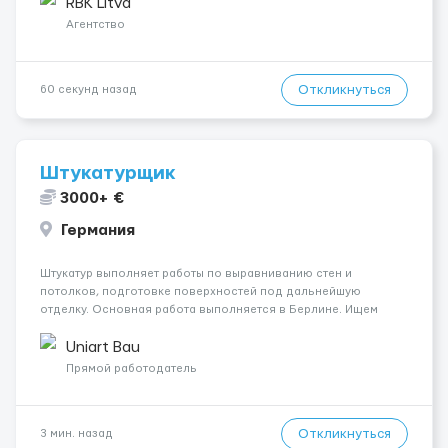
выполнение других поручений заведующего складом. ✅
RBK Litva
Требования: ...
Агентство
Откликнуться
60 секунд назад
Штукатурщик
3000+ €
Германия
Штукатур выполняет работы по выравниванию стен и
потолков, подготовке поверхностей под дальнейшую
отделку. Основная работа выполняется в Берлине. Ищем
профессионалов на месте, приглашения делаем только для
специалистов с подтверждённым опытом и портфолио.
Uniart Bau
Обязанности Подготовка оснований ...
Прямой работодатель
Откликнуться
3 мин. назад