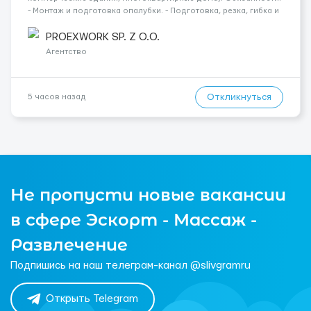
- Монтаж и подготовка опалубки. - Подготовка, резка, гибка и
монтаж арматуры согласно технической документации. -
Связка арматурных стержней. - Заливка бетона. - Демонтаж
PROEXWORK SP. Z O.O.
опалубки после за...
Агентство
Откликнуться
5 часов назад
Не пропусти новые вакансии
в сфере Эскорт - Массаж -
Развлечение
Подпишись на наш телеграм-канал @slivgramru
Открыть Telegram