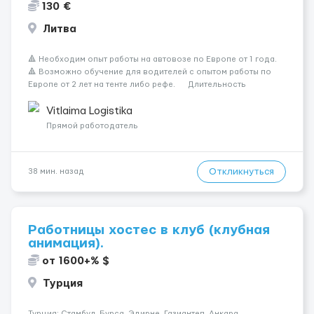
130 €
Литва
🔺 Необходим опыт работы на автовозе по Европе от 1 года.
🔺 Возможно обучение для водителей с опытом работы по
Европе от 2 лет на тенте либо рефе. Длительность
каденции 6x3, 8x4 🔺 База в г. Таураге, выезд бусами 🔺
Работаем без еко баллов и вычетов 🔺 Машины ...
Vitlaima Logistika
Прямой работодатель
Откликнуться
38 мин. назад
Работницы хостес в клуб (клубная
анимация).
от 1600+% $
Турция
Турция: Стамбул, Бурса, Эдирне, Газиантеп, Анкара.