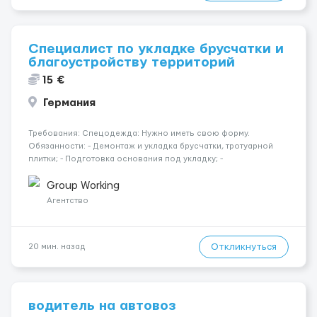
Специалист по укладке брусчатки и
благоустройству территорий
15 €
Германия
Требования: Спецодежда: Нужно иметь свою форму.
Обязанности: - Демонтаж и укладка брусчатки, тротуарной
плитки; - Подготовка основания под укладку; -
Благоустройство территории вокруг объекта. Будет
преимуществом: - Кладка кирпича и камня; - Опыт управления
Group Working
мини-экскаватором /...
Агентство
Откликнуться
20 мин. назад
водитель на автовоз