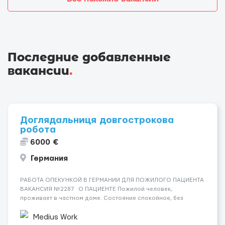
Последние добавленные
вакансии
.
Доглядальниця довгострокова
робота
6000 €
Германия
РАБОТА ОПЕКУНКОЙ В ГЕРМАНИИ ДЛЯ ПОЖИЛОГО ПАЦИЕНТА
ВАКАНСИЯ №2287 О ПАЦИЕНТЕ Пожилой человек,
проживает в частном доме. Состояние спокойное, без
сложных поведенческих проявлений. СОСТОЯНИЕ И УХОД
Необходима помощь в быту, базовый уход, поддержка при
Medius Work