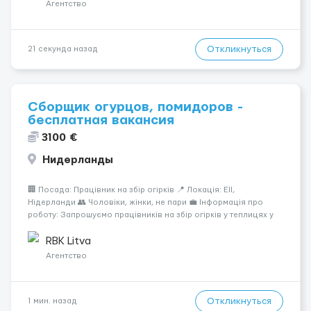
выполнении ежедн...
Агентство
Откликнуться
21 секунда назад
Сборщик огурцов, помидоров -
бесплатная вакансия
3100 €
Нидерланды
🏢 Посада: Працівник на збір огірків 📍 Локація: Ell,
Нідерланди 👥 Чоловіки, жінки, не пари 💼 Інформація про
роботу: Запрошуємо працівників на збір огірків у теплицях у
Нідерландах. 🛠️ Обов’язки: Збір стиглих огірків (ручне
збирання або зрізання) Видалення бічних та нижніх лис...
RBK Litva
Агентство
Откликнуться
1 мин. назад