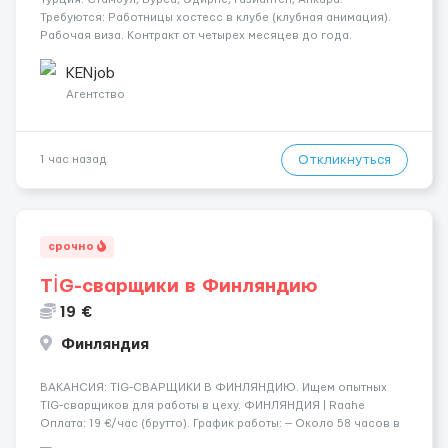
Требуются: Работницы хостесc в клубе (клубная анимация).
Рабочая виза. Контракт от четырех месяцев до года.
Короткий контракт от одного до трех месяцев. Мед.
страховка. Высокая зарплата + %. Легально. Безопасно.
KENjob
*Коммуникабел...
Агентство
Откликнуться
1 час назад
срочно
TİG-сварщики в Финляндию
19 €
Финляндия
​​ВАКАНСИЯ: TIG-СВАРЩИКИ В ФИНЛЯНДИЮ. Ищем опытных
TIG-сварщиков для работы в цеху. ФИНЛЯНДИЯ | Raahe
Оплата: 19 €/час (брутто). График работы: — Около 58 часов в
неделю гарантированно. — Возможны дополнительные