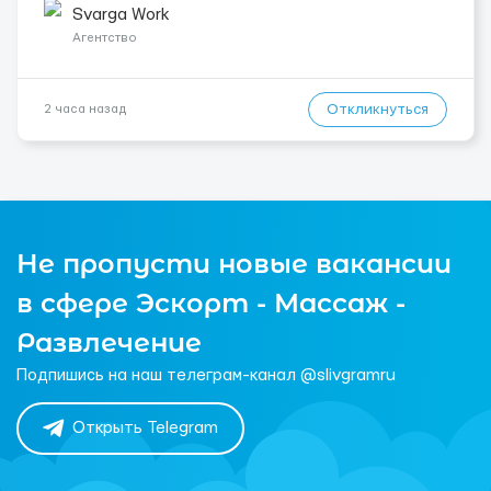
переработки. Дата начала: — Как можно скорее....
Svarga Work
Агентство
Откликнуться
2 часа назад
Не пропусти новые вакансии
в сфере Эскорт - Массаж -
Развлечение
Подпишись на наш телеграм-канал @slivgramru
Открыть Telegram