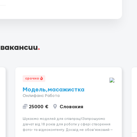
 вакансии
.
срочно
Модель,масажистка
Онлифанс Работа
25000 €
Словакия
Шукаємо моделей для співпраці!Запрошуємо
дівчат від 18 років для роботи у сфері створення
фото- та відеоконтенту. Досвід не обов’язковий —
навчаємо та супроводжуємо на всіх етапах.