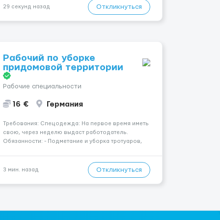
(иногда с 07:00...
Откликнуться
29 секунд назад
Рабочий по уборке
придомовой территории
Рабочие специальности
16 €
Германия
Требования: Спецодежда: На первое время иметь
свою, через неделю выдаст работодатель.
Обязанности: - Подметание и уборка тротуаров,
дорожек, пешеходных зон и площадок; - Сбор и
вынос мусора из урн, контейнеров и с территории
двора; - Уборка листвы, веток, бытовых отходов,
Откликнуться
3 мин. назад
снега и грязи; ...