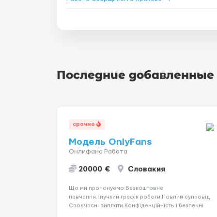
Последние добавленные
срочно
Модель OnlyFans
Онлифанс Работа
20000 €
Словакия
Що ми пропонуємо:Безкоштовне
навчання.Гнучкий графік роботи.Повний супровід
Своєчасні виплати.Конфіденційність і безпечні
умови співпраці.Вимоги:Вік від 18