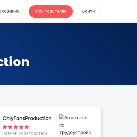
ахование
Работодателям
Войти
tion
OnlyFansProduction
Прямой работодатель