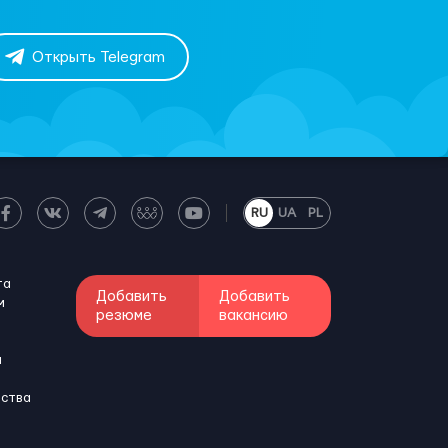
Открыть Telegram
RU
UA
PL
та
Добавить
Добавить
м
резюме
вакансию
и
бства