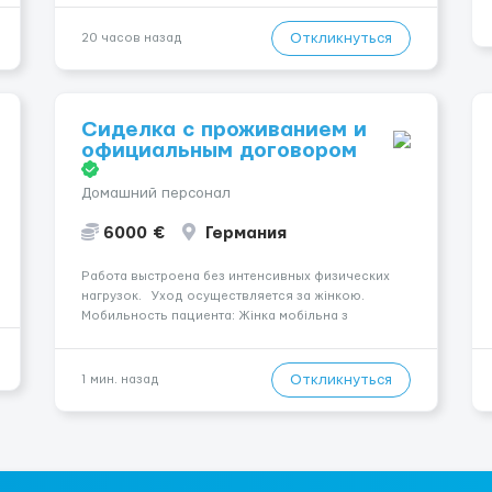
Пропонуємо гнучкий графік, стабільний дохід,
конфіденційність і професійну підтримку.
Откликнуться
20 часов назад
Працюємо офіційно, поважаємо особ...
Сиделка с проживанием и
официальным договором
Домашний персонал
6000 €
Германия
Работа выстроена без интенсивных физических
нагрузок. Уход осуществляется за жінкою.
Мобильность пациента: Жінка мобільна з
ходунками (ролатор, палиця). Место работы —
Hannover, 30519. Ночной уход: Жінка іноді
прокидається, не щодня. Условия и требования:
Откликнуться
1 мин. назад
Пол канди...