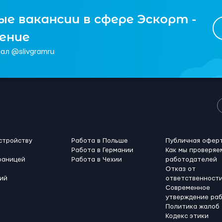
е вакансии в сфере Эскорт -
чение
ал @slivgramru
стройству
Работа в Польше
Публичная офер
Работа в Германии
Как мы проверяе
раницей
Работа в Чехии
работодателей
Отказ от
ий
ответственност
Современное
утверждение ра
Политика жалоб
Кодекс этики