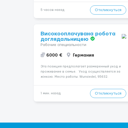
років.Відповідальність.Бажання працювати та
розвиватися.Досвід не обов’язковий.Якщо вас
Откликнуться
5 часов назад
зацікавила вакансія — залишайте відгук, і ми
зв’яжемося ...
Високооплачувана робота
доглядальницею
Рабочие специальности
6000 €
Германия
Эта позиция предполагает размеренный уход и
проживание в семье. Уход осуществляется за
жінкою. Место работы: Wunsiedel, 95632.
Заработная плата — 1650 €. Мобильность
пациента: Мобільний на візку (самостійне
переміщення). Психологическое состояние:
Откликнуться
1 мин. назад
Середня стадія деменці...