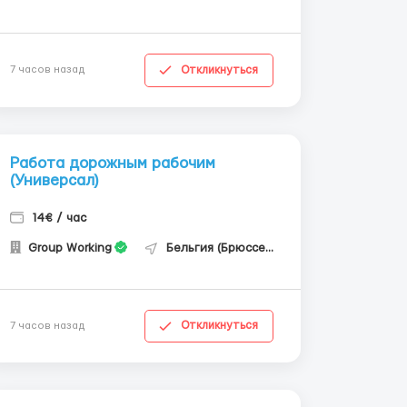
Откликнуться
7 часов назад
Работа дорожным рабочим
(Универсал)
14€ / час
Group Working
Бельгия (Брюссель)
Откликнуться
7 часов назад