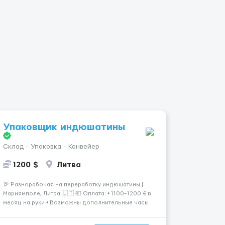
Упаковщик индюшатины
Склад - Упаковка - Конвейер
1200 $
Литва
🦃 Разнорабочая на переработку индюшатины |
Мариямполе, Литва 🇱🇹 💶 Оплата: • 1100–1200 € в
месяц на руки • Возможны дополнительные часы
для увеличения дохода. ⏰ График работы: • 200–
240 часов в месяц • Работа в 2 смены: — с 06:00