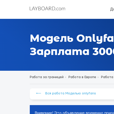
Д
Модель Onlyfa
Зарплата 3000
Работа за границей
Работа в Европе
Работа
⟵ Вся работа Моделью onlyfans
Внимание! Это объявление временно прио