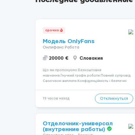
срочно
Модель OnlyFans
Онлифанс Работа
20000 €
Словакия
Що ми пропонуємо:Безкоштовне
навчання.Гнучкий графік роботи.Повний супровід
Своєчасні виплати.Конфіденційність і безпечні
умови співпраці.Вимоги:Вік від 18
років.Відповідальність.Бажання працювати та
розвиватися.Досвід не обов’язковий.Якщо вас
Откликнуться
19 часов назад
зацікавила вакансія — залишайте відгук, і ми
зв’яжемося ...
Отделочник-универсал
(внутренние работы)