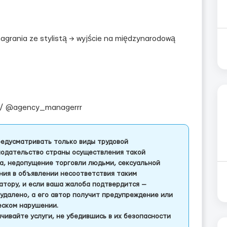
nagrania ze stylistą → wyjście na międzynarodową
 / @agency_managerrr
едусматривать только виды трудовой
одательство страны осуществления такой
а, недопущение торговли людьми, сексуальной
ления в объявлении несоответствия таким
тору, и если ваша жалоба подтвердится —
удалено, а его автор получит предупреждение или
еском нарушении.
чивайте услуги, не убедившись в их безопасности