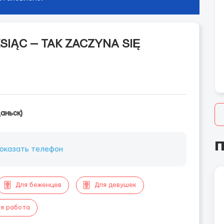
ESIĄC — TAK ZACZYNA SIĘ
аньск)
П
оказать телефон
Для беженцев
Для девушек
я работа