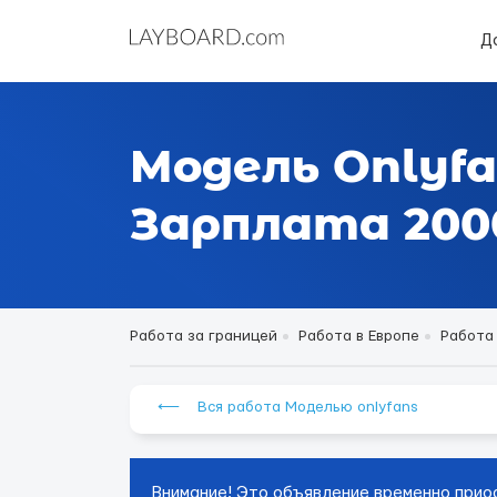
Д
Модель Onlyfa
Зарплата 2000
Работа за границей
Работа в Европе
Работа
⟵ Вся работа Моделью onlyfans
Внимание! Это объявление временно прио