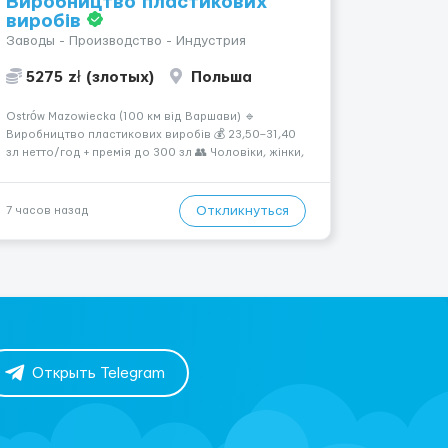
Виробництво пластикових
виробів
Заводы - Производство - Индустрия
5275 zł (злотых)
Польша
Ostrów Mazowiecka (100 км від Варшави) 🔹
Виробництво пластикових виробів 💰 23,50–31,40
зл нетто/год + премія до 300 зл 👥 Чоловіки, жінки,
сімейні пари (18–55 років) 🕒 Робота у 2–3 зміни 🏠
Житло — 650 зл/міс. Компенсація за власне житло
— 400 зл. 📦 Обов...
Откликнуться
7 часов назад
Открыть Telegram