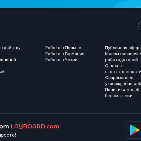
стройству
Работа в Польше
Публичная офер
Работа в Германии
Как мы проверяе
раницей
Работа в Чехии
работодателей
Отказ от
ий
ответственност
Современное
утверждение ра
Политика жалоб
Кодекс этики
 от
LAYBOARD.com
просто!