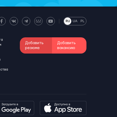
RU
UA
PL
та
Добавить
Добавить
м
резюме
вакансию
и
бства