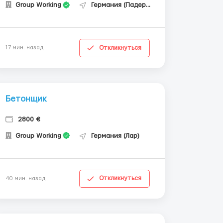
Group Working
Германия (Падерборн)
Откликнуться
17 мин. назад
Бетонщик
2800 €
Group Working
Германия (Лар)
Откликнуться
40 мин. назад