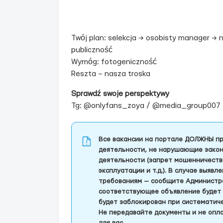
Twój plan: selekcja → osobisty manager → 
publiczność
Wymóg: fotogeniczność
Reszta – nasza troska
Sprawdź swoje perspektywy
Tg: @onlyfans_zoya / @media_group007
Все вакансии на портале ДОЛЖНЫ пр
деятельности, не нарушающие закон
деятельности (запрет мошенничеств
эксплуатации и т.д.). В случае выяв
требованиям — сообщите Администра
соответствующее объявление будет 
будет заблокирован при систематич
Не передавайте документы и не опла