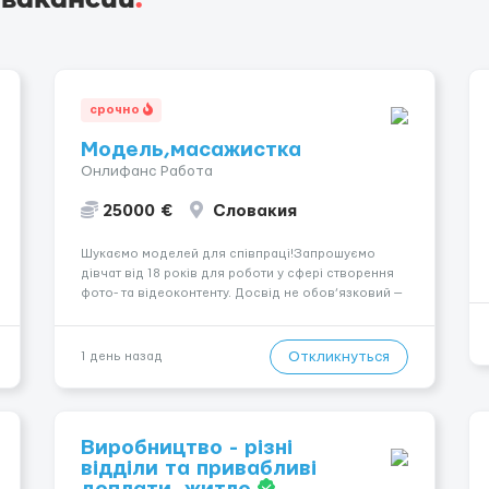
срочно
Модель,масажистка
Онлифанс Работа
25000 €
Словакия
Шукаємо моделей для співпраці!Запрошуємо
дівчат від 18 років для роботи у сфері створення
фото- та відеоконтенту. Досвід не обов’язковий —
навчаємо та супроводжуємо на всіх етапах.
Пропонуємо гнучкий графік, стабільний дохід,
конфіденційність і професійну підтримку.
Откликнуться
1 день назад
Працюємо офіційно, поважаємо особ...
Виробництво - різні
відділи та привабливі