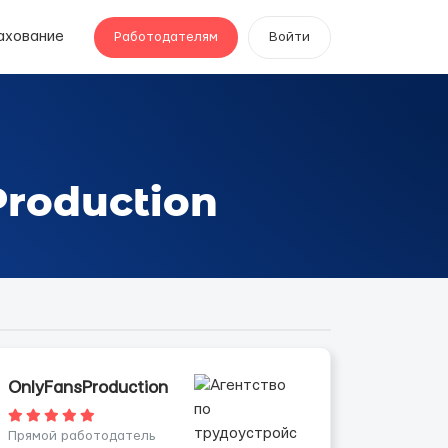
ахование
Работодателям
Войти
roduction
OnlyFansProduction
Прямой работодатель