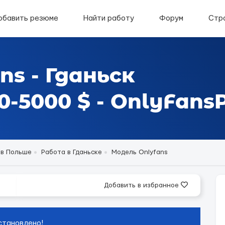
обавить резюме
Найти работу
Форум
Стр
ns - Гданьск
-5000 $ - OnlyFansP
 в Польше
Работа в Гданьске
Модель Onlyfans
Добавить в избранное
становлено!