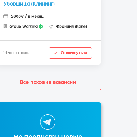
Уборщица (Клининг)
2600€ / в месяц
Group Working
Франция (Кале)
Откликнуться
14 часов назад
Все похожие вакансии
Не пропусти новые