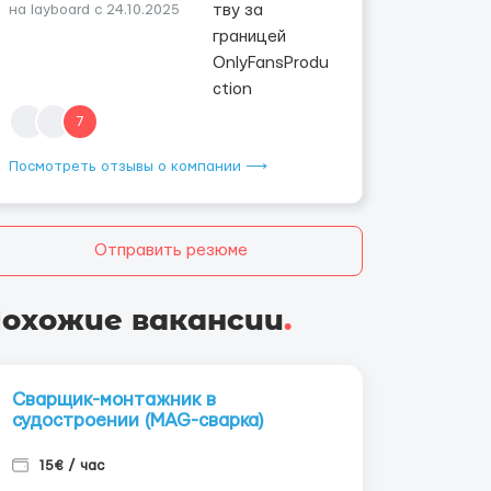
на layboard с 24.10.2025
7
Посмотреть отзывы о компании ⟶
Отправить резюме
охожие вакансии
.
Сварщик-монтажник в
судостроении (MAG-сварка)
15€ / час