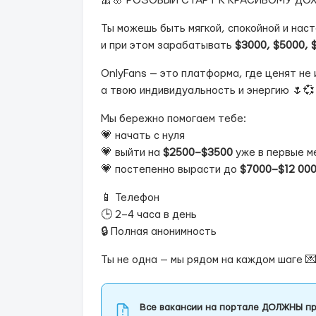
🎀🌸 РОЗОВЫЙ СТАРТ К КРАСИВОМУ ДОХ
Ты можешь быть мягкой, спокойной и нас
и при этом зарабатывать
$3000, $5000, 
OnlyFans — это платформа, где ценят не
а твою индивидуальность и энергию 🌷💞
Мы бережно помогаем тебе:
💗 начать с нуля
💗 выйти на
$2500–$3500
уже в первые м
💗 постепенно вырасти до
$7000–$12 00
📱 Телефон
🕒 2–4 часа в день
🔒 Полная анонимность
Ты не одна — мы рядом на каждом шаге 
Все вакансии на портале ДОЛЖНЫ пр