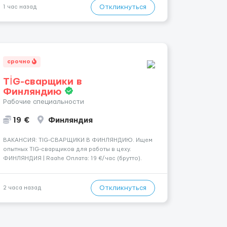
трех месяцев. Мед. страховка. Высокая зарплат...
Откликнуться
1 час назад
срочно
TİG-сварщики в
Финляндию
Рабочие специальности
19 €
Финляндия
​​ВАКАНСИЯ: TIG-СВАРЩИКИ В ФИНЛЯНДИЮ. Ищем
опытных TIG-сварщиков для работы в цеху.
ФИНЛЯНДИЯ | Raahe Оплата: 19 €/час (брутто).
График работы: — Около 58 часов в неделю
гарантированно. — Возможны дополнительные
переработки. Дата начала: — Как можно скорее....
Откликнуться
2 часа назад