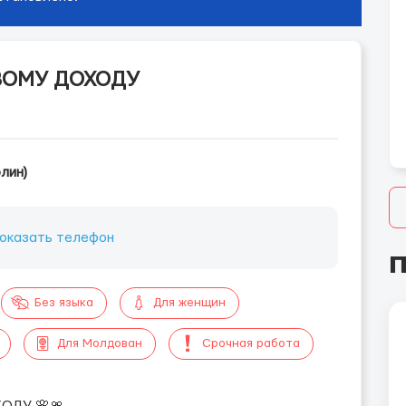
ВОМУ ДОХОДУ
лин)
оказать телефон
П
Без языка
Для женщин
Для Молдован
Срочная работа