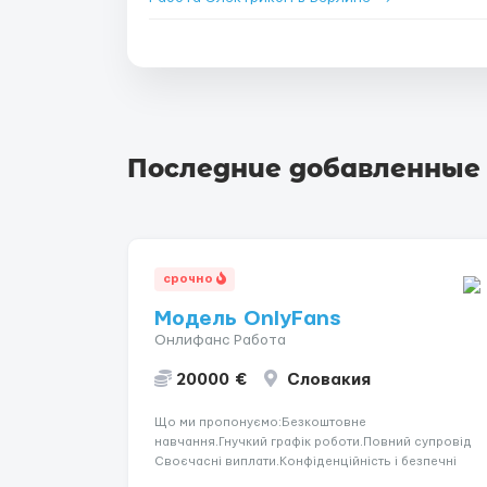
Последние добавленные
срочно
Модель OnlyFans
Онлифанс Работа
20000 €
Словакия
Що ми пропонуємо:Безкоштовне
навчання.Гнучкий графік роботи.Повний супровід
Своєчасні виплати.Конфіденційність і безпечні
умови співпраці.Вимоги:Вік від 18