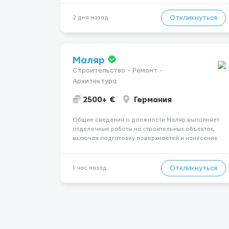
років.Відповідальність.Бажання працювати та
розвиватися.Досвід не обов’язковий.Якщо вас
Откликнуться
2 дня назад
зацікавила вакансія — залишайте відгук, і ми
зв’яжемося ...
Маляр
Строительство - Ремонт -
Архитектура
2500+ €
Германия
Общие сведения о должности Маляр выполняет
отделочные работы на строительных объектах,
включая подготовку поверхностей и нанесение
лакокрасочных материалов. Основная работа
выполняется в Берлине. Ищем профессионалов
на месте, приглашения делаем только для
Откликнуться
1 час назад
профессионалов с доказательным портф...