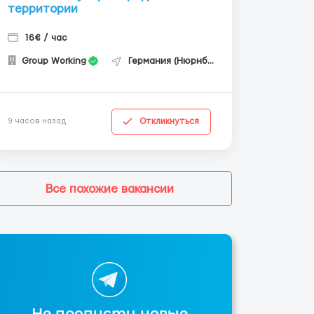
территории
16€ / час
Group Working
Германия (Нюрнберг)
Откликнуться
9 часов назад
Все похожие вакансии
Не пропусти новые