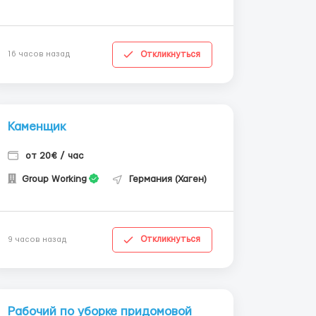
Откликнуться
16 часов назад
Каменщик
от 20€ / час
Group Working
Германия (Хаген)
Откликнуться
9 часов назад
Рабочий по уборке придомовой