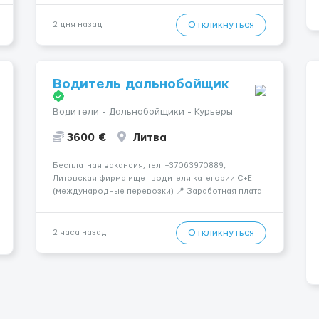
Пропонуємо гнучкий графік, стабільний дохід,
конфіденційність і професійну підтримку.
Откликнуться
2 дня назад
Працюємо офіційно, поважаємо особ...
Водитель дальнобойщик
Водители - Дальнобойщики - Курьеры
3600 €
Литва
Бесплатная вакансия, тел. +37063970889,
Литовская фирма ищет водителя категории C+E
(международные перевозки) 📍 Заработная плата:
💶 3600 € нетто в месяц 🚛 Что предстоит делать:
Международные перевозки на тентах и
рефрижераторах. В среднем 400–500 км в день.
Откликнуться
2 часа назад
Погрузки и разгрузки ...