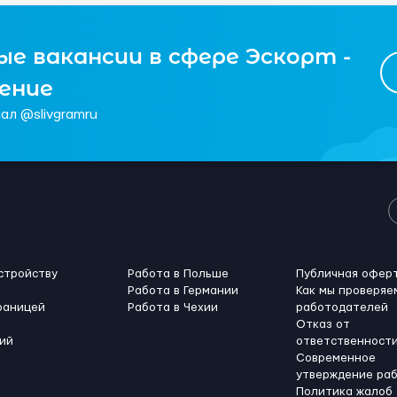
е вакансии в сфере Эскорт -
чение
ал @slivgramru
стройству
Работа в Польше
Публичная офер
Работа в Германии
Как мы проверяе
раницей
Работа в Чехии
работодателей
Отказ от
ий
ответственност
Современное
утверждение ра
Политика жалоб