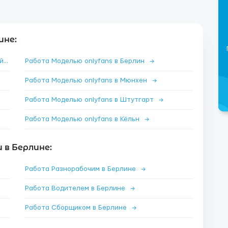
ине:
Работа Моделью onlyfans в Франкфурт-на-Майне
→
Работа Моделью onlyfans в Берлин
→
Работа Моделью onlyfans в Мюнхен
→
Работа Моделью onlyfans в Штутгарт
→
Работа Моделью onlyfans в Кёльн
→
 в Берлине:
Работа Разнорабочим в Берлине
→
Работа Водителем в Берлине
→
Работа Сборщиком в Берлине
→