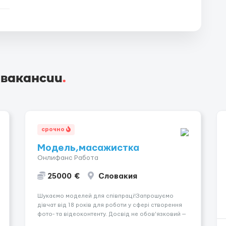
 вакансии
.
срочно
Модель,масажистка
Онлифанс Работа
25000 €
Словакия
Шукаємо моделей для співпраці!Запрошуємо
дівчат від 18 років для роботи у сфері створення
фото- та відеоконтенту. Досвід не обов’язковий —
навчаємо та супроводжуємо на всіх етапах.