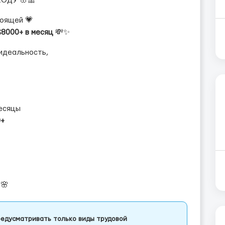
ОДУ 🌸🎀
тоящей 💗
$8000+ в месяц
💸✨
 идеальность,
есяцы
0+
🌸
едусматривать только виды трудовой