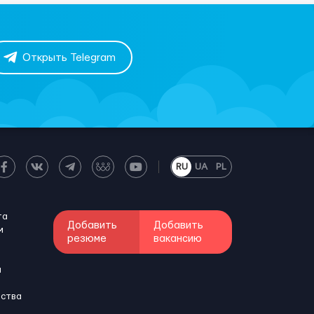
Открыть Telegram
RU
UA
PL
та
Добавить
Добавить
м
резюме
вакансию
и
бства