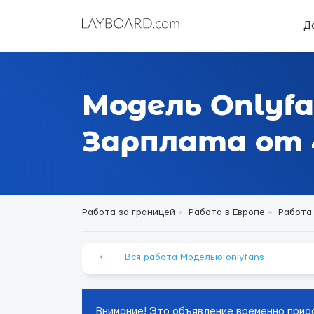
Д
Модель Onlyfa
Зарплата от 4
Работа за границей
Работа в Европе
Работа
⟵ Вся работа Моделью onlyfans
Внимание! Это объявление временно прио