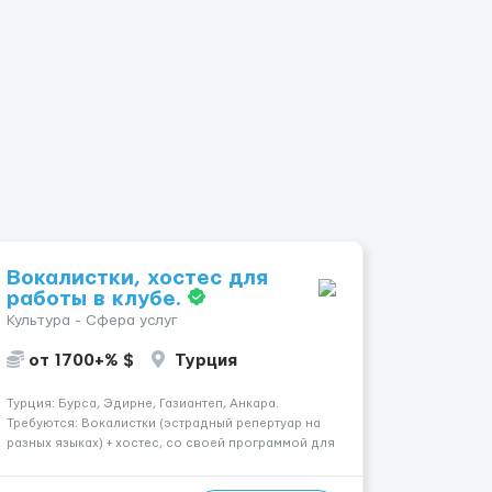
Вокалистки, хостес для
работы в клубе.
Культура - Сфера услуг
от 1700+% $
Турция
Турция: Бурса, Эдирне, Газиантеп, Анкара.
Требуются: Вокалистки (эстрадный репертуар на
разных языках) + хостеc, со своей программой для
работы в клубе. Рабочая виза. Контракт от четырех
месяцев до года. Короткий контракт от одного до