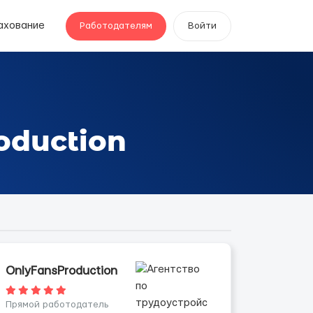
ахование
Работодателям
Войти
oduction
OnlyFansProduction
Прямой работодатель