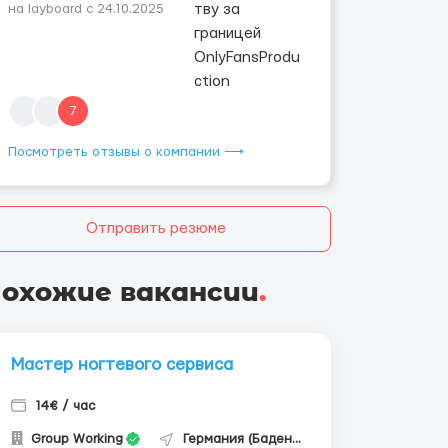
на layboard с 24.10.2025
7
Посмотреть отзывы о компании ⟶
Отправить резюме
охожие вакансии
.
Мастер ногтевого сервиса
14€ / час
Group Working
Германия (Баден-Вюртемберг)