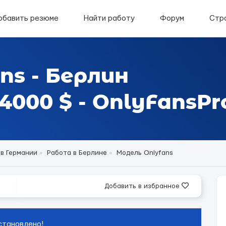
обавить резюме
Найти работу
Форум
Стр
ns - Берлин
000 $ - OnlyFansPr
 в Германии
Работа в Берлине
Модель Onlyfans
Добавить в избранное
становлено!