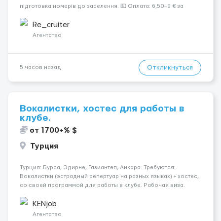
підготовка номерів до заселення. 💶 Оплата: 6,50–9 € за
номер, під час стажування — 8 €/год. Середній дохід —
близько 2000 € на місяць (після вирахув...
Re_cruiter
Агентство
Откликнуться
5 часов назад
Вокалистки, хостес для работы в
клубе.
от 1700+% $
Турция
Турция: Бурса, Эдирне, Газиантеп, Анкара. Требуются:
Вокалистки (эстрадный репертуар на разных языках) + хостеc,
со своей программой для работы в клубе. Рабочая виза.
Контракт от четырех месяцев до года. Короткий контракт от
одного до трех месяцев. Мед. страховка. Высокая зарплат...
KENjob
Агентство