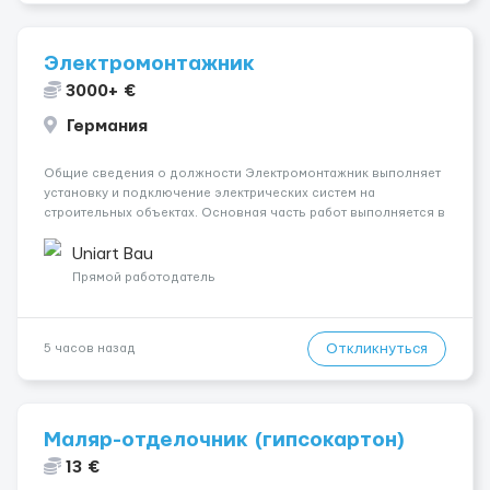
Электромонтажник
3000+ €
Германия
Общие сведения о должности Электромонтажник выполняет
установку и подключение электрических систем на
строительных объектах. Основная часть работ выполняется в
Берлине. Ищем профессионалов на месте, приглашения
делаем только для профессионалов с доказательным
Uniart Bau
портфолио Обязанности ...
Прямой работодатель
Откликнуться
5 часов назад
Маляр-отделочник (гипсокартон)
13 €