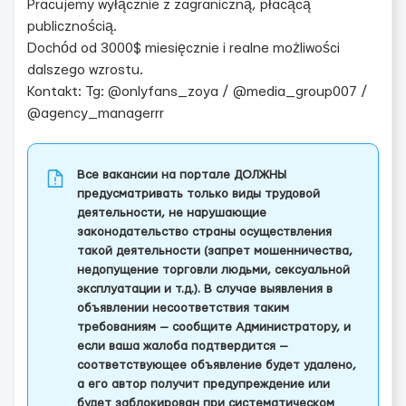
Pracujemy wyłącznie z zagraniczną, płacącą
publicznością.
Dochód od 3000$ miesięcznie i realne możliwości
dalszego wzrostu.
Kontakt: Tg: @onlyfans_zoya / @media_group007 /
@agency_managerrr
Все вакансии на портале ДОЛЖНЫ
предусматривать только виды трудовой
деятельности, не нарушающие
законодательство страны осуществления
такой деятельности (запрет мошенничества,
недопущение торговли людьми, сексуальной
эксплуатации и т.д.). В случае выявления в
объявлении несоответствия таким
требованиям — сообщите Администратору, и
если ваша жалоба подтвердится —
соответствующее объявление будет удалено,
а его автор получит предупреждение или
будет заблокирован при систематическом