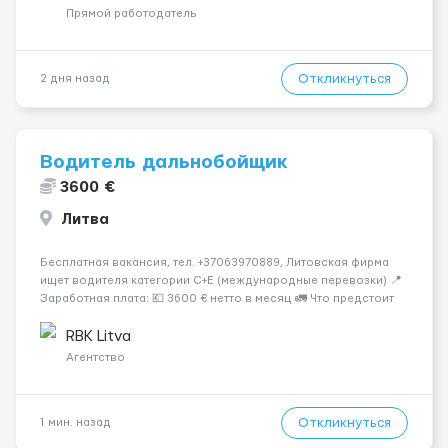
вакансія — залишайте відгук, і ми зв’яжемося ...
Прямой работодатель
Откликнуться
2 дня назад
Водитель дальнобойщик
3600 €
Литва
Бесплатная вакансия, тел. +37063970889, Литовская фирма
ищет водителя категории C+E (международные перевозки) 📍
Заработная плата: 💶 3600 € нетто в месяц 🚛 Что предстоит
делать: Международные перевозки на тентах и
рефрижераторах. В среднем 400–500 км в день. Погрузки и
RBK Litva
разгрузки ...
Агентство
Откликнуться
1 мин. назад