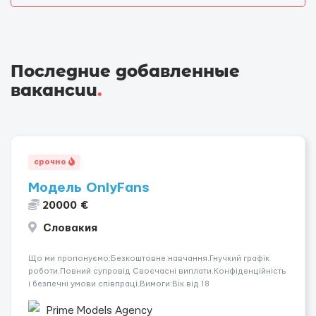
Последние добавленные
вакансии
.
срочно
Модель OnlyFans
20000 €
Словакия
Що ми пропонуємо:Безкоштовне навчання.Гнучкий графік
роботи.Повний супровід Своєчасні виплати.Конфіденційність
і безпечні умови співпраці.Вимоги:Вік від 18
років.Відповідальність.Бажання працювати та
розвиватися.Досвід не обов’язковий.Якщо вас зацікавила
Prime Models Agency