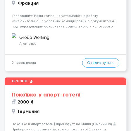
Франция
Требования: Наша компания устраивает на работу
исключительно на условиях командировки с документом A1,
подтверждающим сохранение социального и налогового
статуса в стране проживания во время работы в ЕС.Документ
A1 могут получить граждане стран с упрощенным доступом к
Group Working
рынку труда ЕС (Укра...
Агентство
Откликнуться
5 часов назад
СРОЧНО
Покоївка у апарт-готелі
2000 €
Германия
Покоївка в апарт-готель | Франкфурт-на-Майні (Німеччина) 🧹
Прибирання апартаментів, заміна постільної білизни та