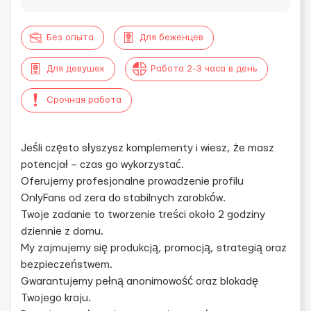
Без опыта
Для беженцев
Для девушек
Работа 2-3 часа в день
Срочная работа
Jeśli często słyszysz komplementy i wiesz, że masz
potencjał – czas go wykorzystać.
Oferujemy profesjonalne prowadzenie profilu
OnlyFans od zera do stabilnych zarobków.
Twoje zadanie to tworzenie treści około 2 godziny
dziennie z domu.
My zajmujemy się produkcją, promocją, strategią oraz
bezpieczeństwem.
Gwarantujemy pełną anonimowość oraz blokadę
Twojego kraju.