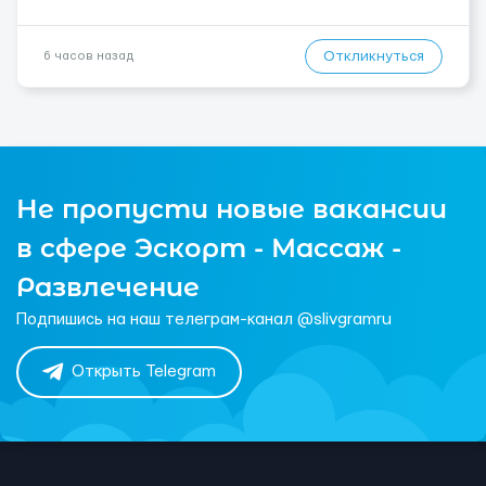
Откликнуться
6 часов назад
Не пропусти новые вакансии
в сфере Эскорт - Массаж -
Развлечение
Подпишись на наш телеграм-канал @slivgramru
Открыть Telegram