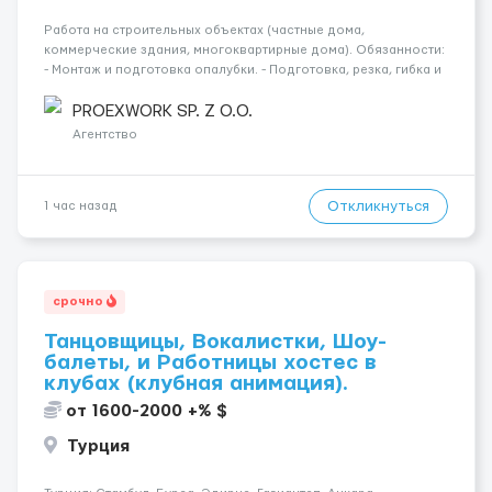
Работа на строительных объектах (частные дома,
коммерческие здания, многоквартирные дома). Обязанности:
- Монтаж и подготовка опалубки. - Подготовка, резка, гибка и
монтаж арматуры согласно технической документации. -
Связка арматурных стержней. - Заливка бетона. - Демонтаж
PROEXWORK SP. Z O.O.
опалубки после за...
Агентство
Откликнуться
1 час назад
срочно
Танцовщицы, Вокалистки, Шоу-
балеты, и Работницы хостес в
клубах (клубная анимация).
от 1600-2000 +% $
Турция