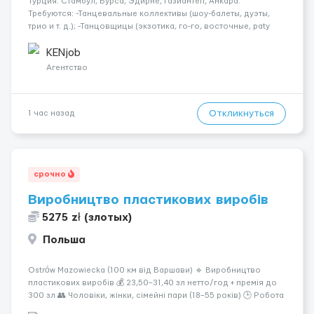
Турция: Стамбул, Бурса, Эдирне, Газиантеп, Анкара.
Требуются: -Танцевальные коллективы (шоу-балеты, дуэты,
трио и т. д.); -Танцовщицы (экзотика, го-го, восточные, paty
girls, и т. д.); -Вокалистки (эстрадный репертуар на разных
языках); -Гимнастки; -Работницы хостесc в кл...
KENjob
Агентство
Откликнуться
1 час назад
срочно
Виробництво пластикових виробів
5275 zł (злотых)
Польша
Ostrów Mazowiecka (100 км від Варшави) 🔹 Виробництво
пластикових виробів 💰 23,50–31,40 зл нетто/год + премія до
300 зл 👥 Чоловіки, жінки, сімейні пари (18–55 років) 🕒 Робота
у 2–3 зміни 🏠 Житло — 650 зл/міс. Компенсація за власне