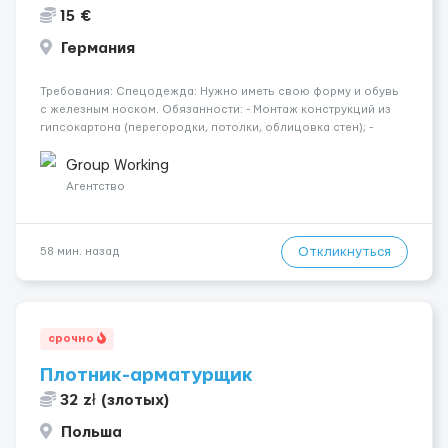
15 €
Германия
Требования: Спецодежда: Нужно иметь свою форму и обувь
с железным носком. Обязанности: - Монтаж конструкций из
гипсокартона (перегородки, потолки, облицовка стен); -
Подготовка поверхностей под отделку; - Выполнение
малярных работ (шпатлевка, грунтовка, покраска); -
Group Working
Штукатурные работы ...
Агентство
Откликнуться
58 мин. назад
срочно
Плотник-арматурщик
32 zł (злотых)
Польша