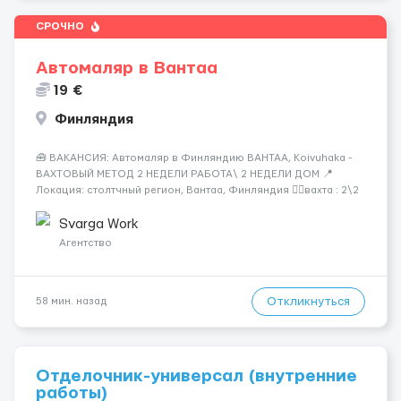
СРОЧНО
Автомаляр в Вантаа
19 €
Финляндия
🧰 ВАКАНСИЯ: Автомаляр в Финляндию ВАНТАА, Koivuhaka -
ВАХТОВЫЙ МЕТОД 2 НЕДЕЛИ РАБОТА\ 2 НЕДЕЛИ ДОМ 📍
Локация: столтчный регион, Вантаа, Финляндия 👌🏻вахта : 2\2
недели 📅 Старт: как только вас утверждают 💶 Зарплата: 19 €/
час брутто 🏠 Жильё: предоставляется БЕСПЛАТНО 📞
Svarga Work
Контакт: +3725672...
Агентство
Откликнуться
58 мин. назад
Отделочник-универсал (внутренние
работы)