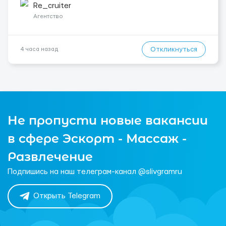
житло — 400 зл. 📦 Обов...
Re_cruiter
Агентство
Откликнуться
4 часа назад
Не пропусти новые вакансии
в сфере Эскорт - Массаж -
Развлечение
Подпишись на наш телеграм-канал @slivgramru
Открыть Telegram