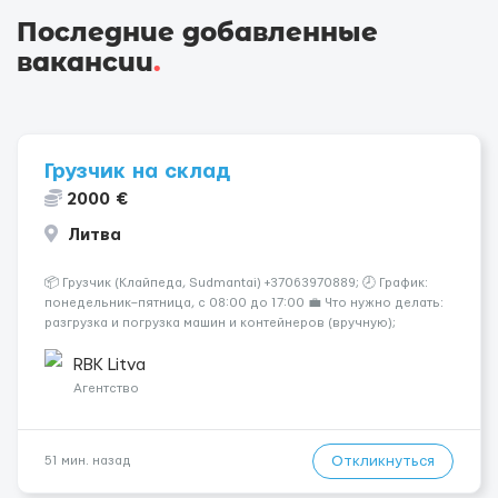
Последние добавленные
вакансии
.
Грузчик на склад
2000 €
Литва
📦 Грузчик (Клайпеда, Sudmantai) +37063970889; 🕗 График:
понедельник–пятница, с 08:00 до 17:00 💼 Что нужно делать:
разгрузка и погрузка машин и контейнеров (вручную);
сортировка товара; поддержание порядка на складе;
выполнение других поручений заведующего складом. ✅
RBK Litva
Требования: ...
Агентство
Откликнуться
51 мин. назад