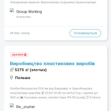
-Управление краном -Выполнение подъемно-транспортных
работ на строительных объектах, -Соблюдение правил и
инструкций по безопасности. -Опыт управления различными
Group Working
типами кранов (моб...
Агентство
Откликнуться
26 мин. назад
срочно
Виробництво пластикових виробів
5275 zł (злотых)
Польша
Ostrów Mazowiecka (100 км від Варшави) 🔹 Виробництво
пластикових виробів 💰 23,50–31,40 зл нетто/год + премія до
300 зл 👥 Чоловіки, жінки, сімейні пари (18–55 років) 🕒 Робота
у 2–3 зміни 🏠 Житло — 650 зл/міс. Компенсація за власне
житло — 400 зл. 📦 Обов...
Re_cruiter