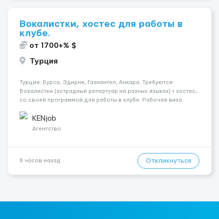
Вокалистки, хостес для работы в
клубе.
от 1700+% $
Турция
Турция: Бурса, Эдирне, Газиантеп, Анкара. Требуются:
Вокалистки (эстрадный репертуар на разных языках) + хостеc,
со своей программой для работы в клубе. Рабочая виза.
Контракт от четырех месяцев до года. Короткий контракт от
одного до трех месяцев. Мед. страховка. Высокая зарплат...
KENjob
Агентство
Откликнуться
8 часов назад