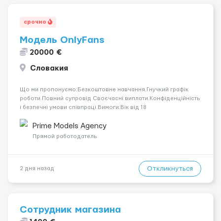
срочно
Модель OnlyFans
20000 €
Словакия
Що ми пропонуємо:Безкоштовне навчання.Гнучкий графік
роботи.Повний супровід Своєчасні виплати.Конфіденційність
і безпечні умови співпраці.Вимоги:Вік від 18
років.Відповідальність.Бажання працювати та
розвиватися.Досвід не обов’язковий.Якщо вас зацікавила
Prime Models Agency
вакансія — залишайте відгук, і ми зв’яжемося ...
Прямой работодатель
Откликнуться
2 дня назад
Сотрудник магазина