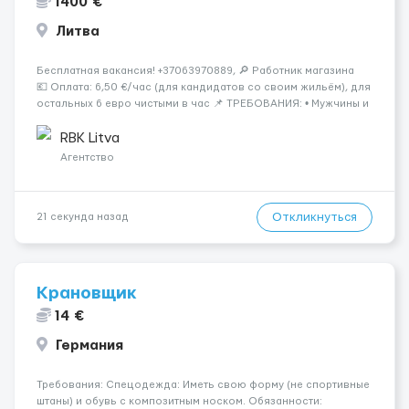
1400 €
Литва
Бесплатная вакансия! +37063970889, 🔎 Работник магазина
💶 Оплата: 6,50 €/час (для кандидатов со своим жильём), для
остальных 6 евро чистыми в час 📌 ТРЕБОВАНИЯ: • Мужчины и
женщины • Без опыта работы • Ответственность и желание
работать &bul...
RBK Litva
Агентство
Откликнуться
21 секунда назад
Крановщик
14 €
Германия
Требования: Спецодежда: Иметь свою форму (не спортивные
штаны) и обувь с композитным носком. Обязанности: