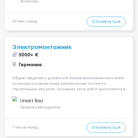
Агентство
Откликнуться
30 мин. назад
Электромонтажник
3000+ €
Германия
Общие сведения о должности Электромонтажник выполняет
установку и подключение электрических систем на
строительных объектах. Основная часть работ выполняется в
Берлине. Ищем профессионалов на месте, приглашения
делаем только для профессионалов с доказательным
Uniart Bau
портфолио Обязанности ...
Прямой работодатель
Откликнуться
7 часов назад