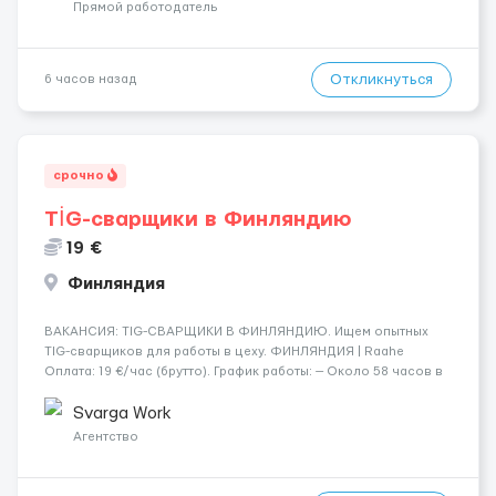
профессионалов с доказательным портф...
Прямой работодатель
Откликнуться
6 часов назад
срочно
TİG-сварщики в Финляндию
19 €
Финляндия
​​ВАКАНСИЯ: TIG-СВАРЩИКИ В ФИНЛЯНДИЮ. Ищем опытных
TIG-сварщиков для работы в цеху. ФИНЛЯНДИЯ | Raahe
Оплата: 19 €/час (брутто). График работы: — Около 58 часов в
неделю гарантированно. — Возможны дополнительные
переработки. Дата начала: — Как можно скорее....
Svarga Work
Агентство