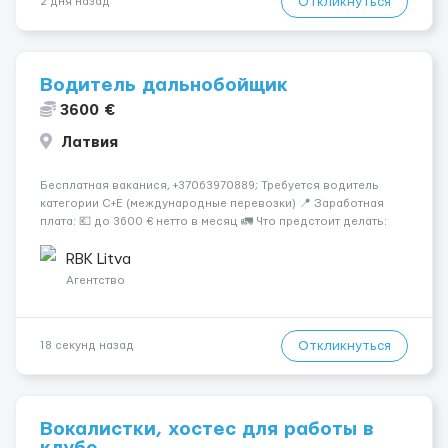
Откликнуться
2 дня назад
Водитель дальнобойщик
3600 €
Латвия
Бесплатная ваканися, +37063970889; Требуется водитель
категории C+E (международные перевозки) 📍 Заработная
плата: 💶 до 3600 € нетто в месяц 🚛 Что предстоит делать:
Международные перевозки на тентах и рефрижераторах. В
среднем 400–500 км в день. Погр...
RBK Litva
Агентство
Откликнуться
18 секунд назад
Вокалистки, хостес для работы в