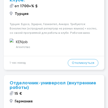
клубе.
от 1700+% $
Турция
Турция: Бурса, Эдирне, Газиантеп, Анкара. Требуются:
Вокалистки (эстрадный репертуар на разных языках) + хостеc,
со своей программой для работы в клубе. Рабочая виза.
Контракт от четырех месяцев до года. Короткий контракт от
одного до трех месяцев. Мед. страховка. Высокая зарплат...
KENjob
Агентство
Откликнуться
1 час назад
Отделочник-универсал (внутренние
работы)
15 €
Германия