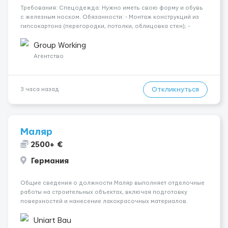
Требования: Спецодежда: Нужно иметь свою форму и обувь
с железным носком. Обязанности: - Монтаж конструкций из
гипсокартона (перегородки, потолки, облицовка стен); -
Подготовка поверхностей под отделку; - Выполнение
малярных работ (шпатлевка, грунтовка, покраска); -
Group Working
Штукатурные работы ...
Агентство
Откликнуться
3 часа назад
Маляр
2500+ €
Германия
Общие сведения о должности Маляр выполняет отделочные
работы на строительных объектах, включая подготовку
поверхностей и нанесение лакокрасочных материалов.
Основная работа выполняется в Берлине. Ищем
профессионалов на месте, приглашения делаем только для
Uniart Bau