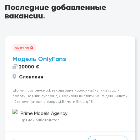
Последние добавленные
вакансии
.
срочно
Модель OnlyFans
20000 €
Словакия
Що ми пропонуємо:Безкоштовне навчання.Гнучкий графік
роботи.Повний супровід Своєчасні виплати.Конфіденційність
і безпечні умови співпраці.Вимоги:Вік від 18
років.Відповідальність.Бажання працювати та
розвиватися.Досвід не обов’язковий.Якщо вас зацікавила
Prime Models Agency
вакансія — залишайте відгук, і ми зв’яжемося ...
Прямой работодатель